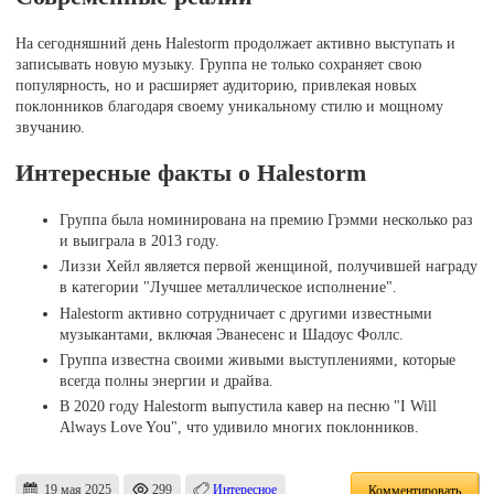
На сегодняшний день Halestorm продолжает активно выступать и
записывать новую музыку. Группа не только сохраняет свою
популярность, но и расширяет аудиторию, привлекая новых
поклонников благодаря своему уникальному стилю и мощному
звучанию.
Интересные факты о Halestorm
Группа была номинирована на премию Грэмми несколько раз
и выиграла в 2013 году.
Лиззи Хейл является первой женщиной, получившей награду
в категории "Лучшее металлическое исполнение".
Halestorm активно сотрудничает с другими известными
музыкантами, включая Эванесенс и Шадоус Фоллс.
Группа известна своими живыми выступлениями, которые
всегда полны энергии и драйва.
В 2020 году Halestorm выпустила кавер на песню "I Will
Always Love You", что удивило многих поклонников.
19 мая 2025
299
Интересное
Комментировать