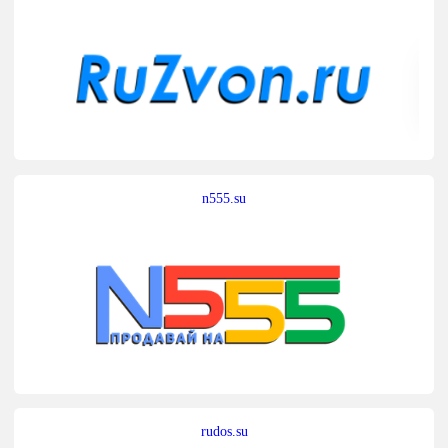
n555.su
rudos.su