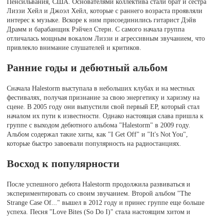
Пенсильвания, США. Основателями коллектива стали брат и сестра
Лиззи Хейл и Джоэл Хейл, которые с раннего возраста проявляли
интерес к музыке. Вскоре к ним присоединились гитарист Дэйв
Драмм и барабанщик Рэйчел Стерн. С самого начала группа
отличалась мощным вокалом Лиззи и агрессивным звучанием, что
привлекло внимание слушателей и критиков.
Ранние годы и дебютный альбом
Сначала Halestorm выступала в небольших клубах и на местных
фестивалях, получая признание за свою энергетику и харизму на
сцене. В 2005 году они выпустили свой первый EP, который стал
началом их пути к известности. Однако настоящая слава пришла к
группе с выходом дебютного альбома "Halestorm" в 2009 году.
Альбом содержал такие хиты, как "I Get Off" и "It's Not You",
которые быстро завоевали популярность на радиостанциях.
Восход к популярности
После успешного дебюта Halestorm продолжила развиваться и
экспериментировать со своим звучанием. Второй альбом "The
Strange Case Of..." вышел в 2012 году и принес группе еще больше
успеха. Песня "Love Bites (So Do I)" стала настоящим хитом и