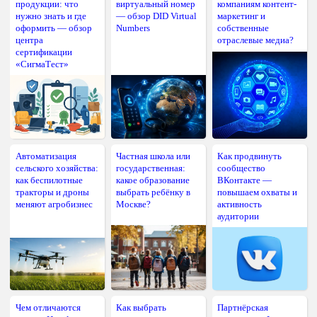
продукции: что
виртуальный номер
компаниям контент-
нужно знать и где
— обзор DID Virtual
маркетинг и
оформить — обзор
Numbers
собственные
центра
отраслевые медиа?
сертификации
«СигмаТест»
Автоматизация
Частная школа или
Как продвинуть
сельского хозяйства:
государственная:
сообщество
как беспилотные
какое образование
ВКонтакте —
тракторы и дроны
выбрать ребёнку в
повышаем охваты и
меняют агробизнес
Москве?
активность
аудитории
Чем отличаются
Как выбрать
Партнёрская