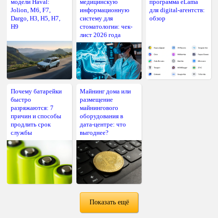
модели Haval:
медицинскую
программа eLama
Jolion, M6, F7,
информационную
для digital-агентств:
Dargo, H3, H5, H7,
систему для
обзор
H9
стоматологии: чек-
лист 2026 года
Почему батарейки
Майнинг дома или
быстро
размещение
разряжаются: 7
майнингового
причин и способы
оборудования в
продлить срок
дата-центре: что
службы
выгоднее?
Показать ещё