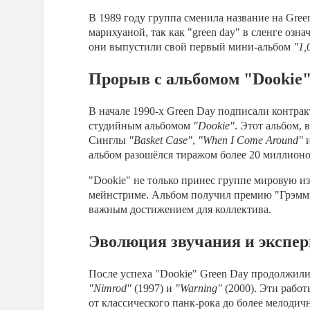
В 1989 году группа сменила название на Green
марихуаной, так как "green day" в сленге озн
они выпустили свой первый мини-альбом
"1,
Прорыв с альбомом "Dookie
В начале 1990-х Green Day подписали контракт
студийным альбомом
"Dookie"
. Этот альбом,
Синглы
"Basket Case"
,
"When I Come Around"
альбом разошёлся тиражом более 20 миллионо
"Dookie" не только принес группе мировую из
мейнстриме. Альбом получил премию "Грэмми
важным достижением для коллектива.
Эволюция звучания и экспе
После успеха "Dookie" Green Day продолжил
"Nimrod"
(1997) и
"Warning"
(2000). Эти рабо
от классического панк-рока до более мелодич