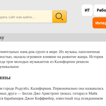
ИТ
Рабо
Инте
ay
влиятельных панк-рок-групп в мире. Их музыка, наполненная
ностью, оказала огромное влияние на развитие жанра. История
 когда трое молодых музыкантов из Калифорнии решили
 уникальное.
уппы
ом городе Родуэйл, Калифорния. Первоначально она называлась
льных друга — Билли Джо Армстронг (вокал, гитара) и Майк
ился барабанщик Джон Киффмейер, известный под псевдонимом