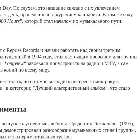
 Day. По слухам, это название связано с их увлечением
ачает день, проведённый за курением каннабиса. В том же году
000 Hours"
, который стал началом их музыкального пути.
"
 с Reprise Records и начали работать над своим третьим
 выпущенный в 1994 году, стал настоящим прорывом для группы.
и
"Longview"
завоевали популярность на радио и MTV, а сам
в копий по всему миру.
вестность, но и помог возродить интерес к панк-року в
" в категории "Лучший альтернативный альбом", что стало
рименты
и выпускать успешные альбомы. Среди них
"Insomniac"
(1995),
ты демонстрировали разнообразие музыкальных стилей группы,
ных и экспериментальных треков.