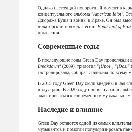
Однако настоящий поворотный момент в карье
концептуального альбома
"American Idiot"
. Э
Джорджа Буша и войны в Ираке. Он был высо
новаторский подход. Песни
"Boulevard of Bro
поколения.
Современные годы
В последующие годы Green Day продолжали в
Breakdown"
(2009), трилогия
"¡Uno!", "¡Dos!" 
гастролировала, собирая стадионы по всему м
В 2015 году Green Day были введены в Зал сл
индустрию. В 2020 году они выпустили альб
адаптироваться к современным музыкальным т
Наследие и влияние
Green Day остаются одной из самых влиятел
музыкантов и помогли популяризировать панк