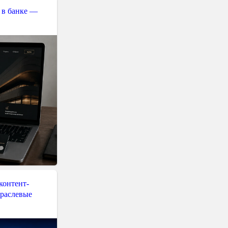
 в банке —
контент-
траслевые