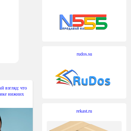
rudos.su
й взгляд: что
тике нижних
rekast.ru