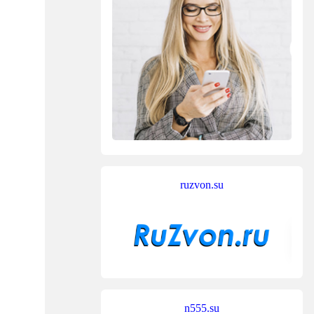
ruzvon.su
n555.su