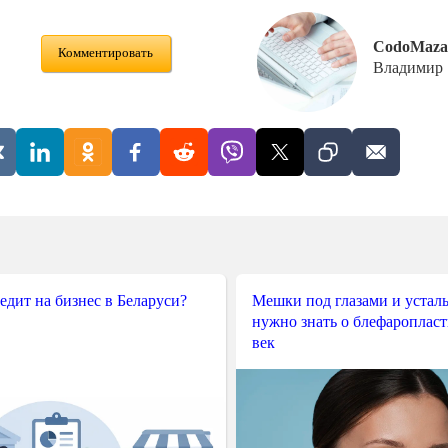
CodoMaza
Комментировать
Владимир
редит на бизнес в Беларуси?
Мешки под глазами и усталы
нужно знать о блефароплас
век