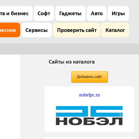
та и бизнес
Софт
Гаджеты
Авто
Игры
ресное
Сервисы
Проверить сайт
Каталог
Сайты из каталога
Добавить сайт
nobelpc.ru