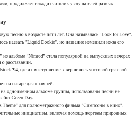
ми, продолжает находить отклик у слушателей разных
Day
ую песню в возрасте пяти лет. Она называлась "Look for Love".
сь назвать "Liquid Dookie", но название изменили из-за его
e)" из альбома "Nimrod" стала популярной на выпускных вечерах
я о расставании.
tock '94, где их выступление завершилось массовой грязевой
т на гитаре для правшей.
м на одноимённом альбоме группы, использованы песни не
работ Green Day.
ns Theme" для полнометражного фильма "Симпсоны в кино".
орительные инициативы, включая помощь жертвам природных