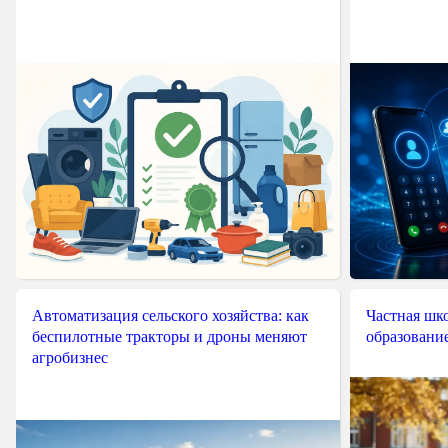
Автоматизация сельского хозяйства: как
Частная шко
беспилотные тракторы и дроны меняют
образовани
агробизнес