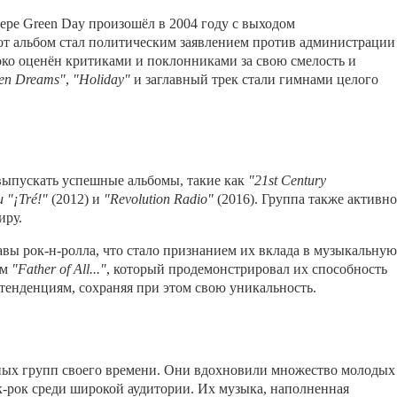
ре Green Day произошёл в 2004 году с выходом
тот альбом стал политическим заявлением против администрации
ко оценён критиками и поклонниками за свою смелость и
ken Dreams"
,
"Holiday"
и заглавный трек стали гимнами целого
ыпускать успешные альбомы, такие как
"21st Century
и "¡Tré!"
(2012) и
"Revolution Radio"
(2016). Группа также активно
иру.
авы рок-н-ролла, что стало признанием их вклада в музыкальную
ом
"Father of All..."
, который продемонстрировал их способность
енденциям, сохраняя при этом свою уникальность.
ьных групп своего времени. Они вдохновили множество молодых
-рок среди широкой аудитории. Их музыка, наполненная