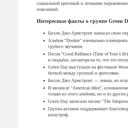
социальной критикой и личными переживания
поколений.
Интересные факты о группе Green 
Билли Джо Армстронг написал свою перв
Альбом "Dookie" изначально планировало
грубого звучания.
Песня "Good Riddance (Time of Your Lif
и свадьбах, несмотря на то, что это песн
Green Day выступали на фестивале Woods
битвой между группой и зрителями.
Билли Джо Армстронг — левша, но играе
В мюзикле "American Idiot", основанно
только из этого альбома, но и из других 
Green Day записали песню "The Simpso
Группа активно поддерживает благотв
катастроф.