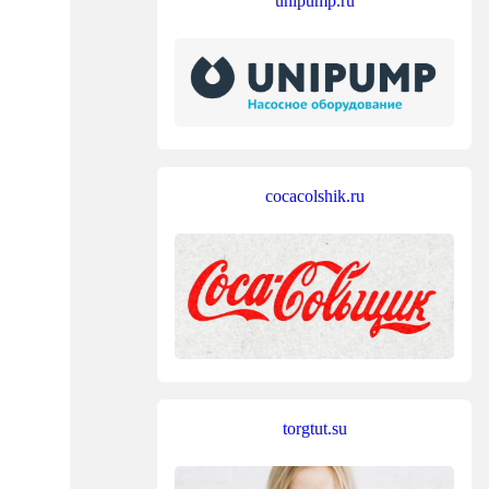
unipump.ru
cocacolshik.ru
torgtut.su