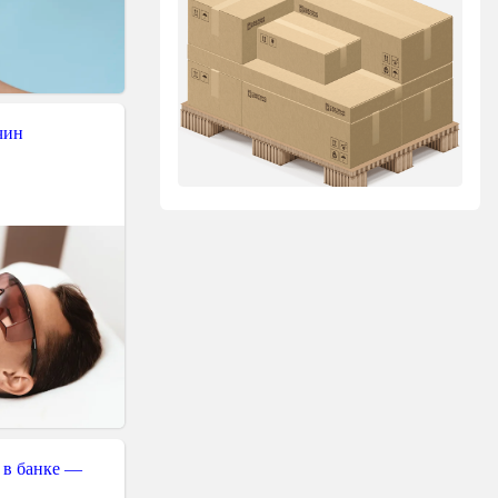
чин
 в банке —