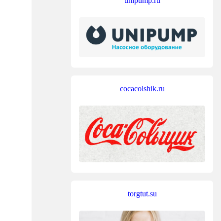
unipump.ru
cocacolshik.ru
torgtut.su