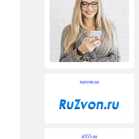
ruzvon.su
n555.su