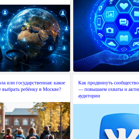
ла или государственная: какое
Как продвинуть сообщество
е выбрать ребёнку в Москве?
— повышаем охваты и акти
аудитории