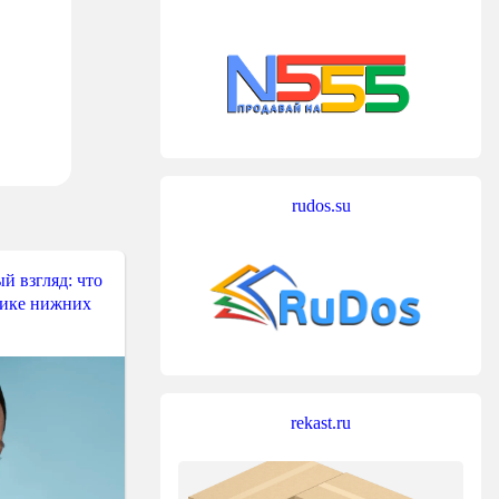
rudos.su
й взгляд: что
тике нижних
rekast.ru