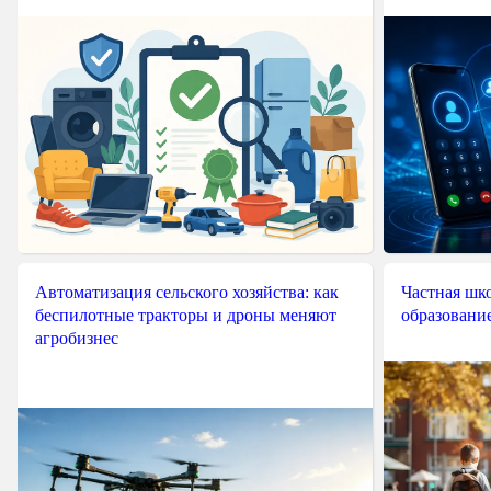
Автоматизация сельского хозяйства: как
Частная шко
беспилотные тракторы и дроны меняют
образовани
агробизнес