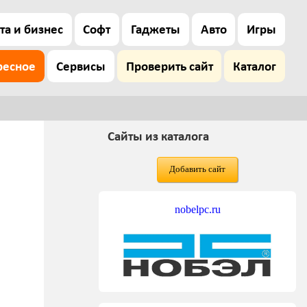
та и бизнес
Софт
Гаджеты
Авто
Игры
ресное
Сервисы
Проверить сайт
Каталог
Сайты из каталога
Добавить сайт
nobelpc.ru