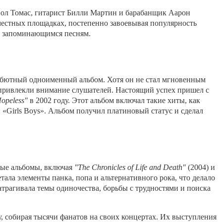
ол Томас, гитарист Билли Мартин и барабанщик Аарон
местных площадках, постепенно завоевывая популярность
и запоминающимся песням.
дебютный одноименный альбом. Хотя он не стал мгновенным
ng» привлекли внимание слушателей. Настоящий успех пришел с
Hopeless"
в 2002 году. Этот альбом включал такие хиты, как
 и «Girls Boys». Альбом получил платиновый статус и сделал
ные альбомы, включая
"The Chronicles of Life and Death"
(2004) и
тала элементы панка, попа и альтернативного рока, что делало
атрагивала темы одиночества, борьбы с трудностями и поиска
, собирая тысячи фанатов на своих концертах. Их выступления