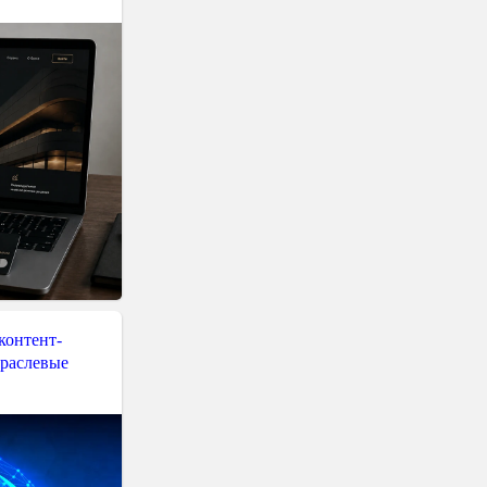
контент-
траслевые