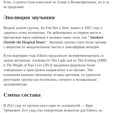
Prize, а группа стала известной не только в Великобритании, но и за
ее пределами.
Эволюция звучания
Второй альбом группы,
An End Has a Start
, вышел в 2007 году и
закрепил успех коллектива. Он дебютировал на первом месте в
британском чарте альбомов и включал такие хиты, как
"Smokers
Outside the Hospital Doors"
. Звучание группы стало более зрелым,
с акцентом на эмоциональные тексты и атмосферные мелодии.
В последующие годы Editors продолжали экспериментировать со
своим звучанием. Альбомы
In This Light and on This Evening
(2009)
и
The Weight of Your Love
(2013) продемонстрировали более
электронное и оркестровое направление в их музыке. Эти
изменения вызвали смешанные отзывы критиков, но укрепили
репутацию группы как коллектива, готового к музыкальным
экспериментам.
Смена состава
В 2012 году из группы ушел один из основателей — Крис
Урбанович. Его уход стал поворотным моментом для Editors, но