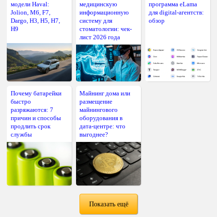
модели Haval:
медицинскую
программа eLama
Jolion, M6, F7,
информационную
для digital-агентств:
Dargo, H3, H5, H7,
систему для
обзор
H9
стоматологии: чек-
лист 2026 года
Почему батарейки
Майнинг дома или
быстро
размещение
разряжаются: 7
майнингового
причин и способы
оборудования в
продлить срок
дата-центре: что
службы
выгоднее?
Показать ещё