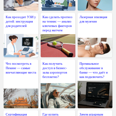
Как проходит УЗИ у
Как сделать прогноз
Лазерная эпиляция
детей: инструкция
на теннис — анализ
для мужчин
для родителей
ключевых факторов
перед матчем
Что посмотреть в
Как получить
Премиальное
Пекине — самые
доступ в бизнес-
обслуживание в
впечатляющие места
залы аэропортов
банке — что даёт и
бесплатно?
как подключить?
Сертификация
Где купить
Зачем аграрным