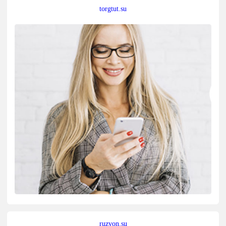
torgtut.su
ruzvon.su