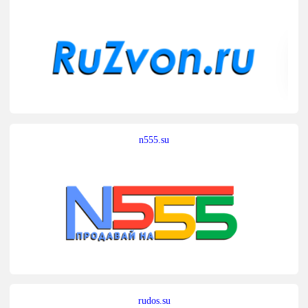
n555.su
rudos.su