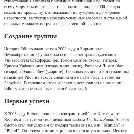
существования завоевала признание миллионов слушателей по
всему миру. С момента своего основания в начале 2000-х годов
коллектив прошел путь от локальной популярности до мировой
известности, выпустив несколько успешных альбомов и став одной
из самых узнаваемых групп на современной рок-сцене.
Создание группы
История Editors начинается в 2002 году в Бирмингеме,
Великобритания. Группа была основана четырьмя студентами
Университета Стаффордшира: Томом Смитом (вокал, гитара),
Крисом Урбановичем (гитара, клавишные), Расселом Личем (бас-
гитара) и Эдом Лэйем (ударные). Первоначально они выступали под
названием Pilot, но вскоре сменили его на The Pride, а затем на
Snowfield. В конечном итоге коллектив остановился на названии
Editors, которое стало их визитной карточкой.
Первые успехи
В 2005 году Editors подписали контракт с лейблом Kitchenware
Records и выпустили свой дебютный альбом
The Back Room
. Альбом
быстро стал популярным благодаря таким хитам, как
"Munich"
и
"Blood"
. Он получил номинацию на престижную премию Mercury