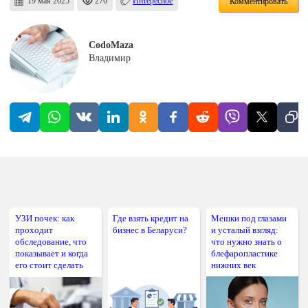
19 мая 2025
276
Интересное
Комментировать
CodoMaza
Владимир
УЗИ почек: как
Где взять кредит на
Мешки под глазами
проходит
бизнес в Беларуси?
и усталый взгляд:
обследование, что
что нужно знать о
показывает и когда
блефаропластике
его стоит сделать
нижних век