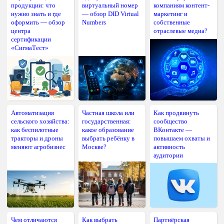
продукции: что
виртуальный номер
компаниям контент-
нужно знать и где
— обзор DID Virtual
маркетинг и
оформить — обзор
Numbers
собственные
центра
отраслевые медиа?
сертификации
«СигмаТест»
Автоматизация
Частная школа или
Как продвинуть
сельского хозяйства:
государственная:
сообщество
как беспилотные
какое образование
ВКонтакте —
тракторы и дроны
выбрать ребёнку в
повышаем охваты и
меняют агробизнес
Москве?
активность
аудитории
Чем отличаются
Как выбрать
Партнёрская