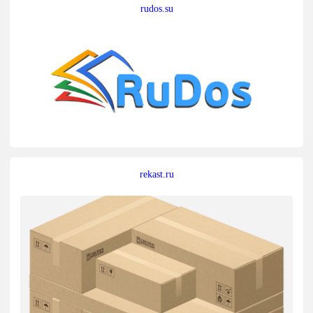
rudos.su
rekast.ru