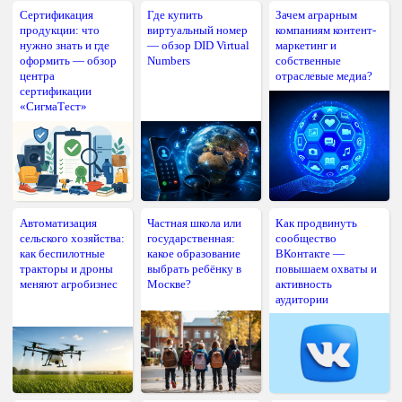
Сертификация
Где купить
Зачем аграрным
продукции: что
виртуальный номер
компаниям контент-
нужно знать и где
— обзор DID Virtual
маркетинг и
оформить — обзор
Numbers
собственные
центра
отраслевые медиа?
сертификации
«СигмаТест»
Автоматизация
Частная школа или
Как продвинуть
сельского хозяйства:
государственная:
сообщество
как беспилотные
какое образование
ВКонтакте —
тракторы и дроны
выбрать ребёнку в
повышаем охваты и
меняют агробизнес
Москве?
активность
аудитории