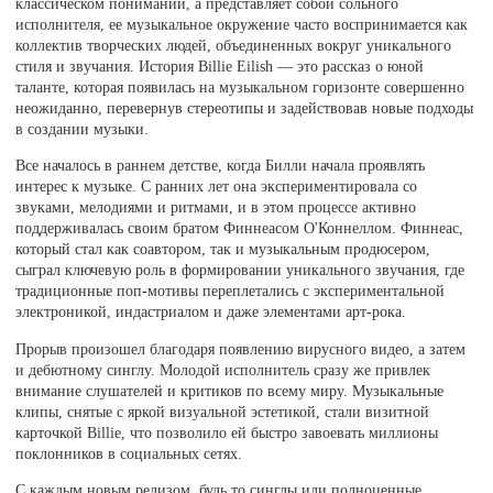
классическом понимании, а представляет собой сольного
исполнителя, ее музыкальное окружение часто воспринимается как
коллектив творческих людей, объединенных вокруг уникального
стиля и звучания. История Billie Eilish — это рассказ о юной
таланте, которая появилась на музыкальном горизонте совершенно
неожиданно, перевернув стереотипы и задействовав новые подходы
в создании музыки.
Все началось в раннем детстве, когда Билли начала проявлять
интерес к музыке. С ранних лет она экспериментировала со
звуками, мелодиями и ритмами, и в этом процессе активно
поддерживалась своим братом Финнеасом О'Коннеллом. Финнеас,
который стал как соавтором, так и музыкальным продюсером,
сыграл ключевую роль в формировании уникального звучания, где
традиционные поп-мотивы переплетались с экспериментальной
электроникой, индастриалом и даже элементами арт-рока.
Прорыв произошел благодаря появлению вирусного видео, а затем
и дебютному синглу. Молодой исполнитель сразу же привлек
внимание слушателей и критиков по всему миру. Музыкальные
клипы, снятые с яркой визуальной эстетикой, стали визитной
карточкой Billie, что позволило ей быстро завоевать миллионы
поклонников в социальных сетях.
С каждым новым релизом, будь то синглы или полноценные