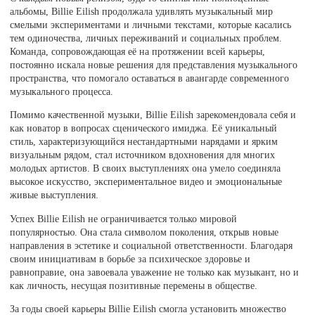
альбомы, Billie Eilish продолжала удивлять музыкальный мир
смелыми экспериментами и личными текстами, которые касались
тем одиночества, личных переживаний и социальных проблем.
Команда, сопровождающая её на протяжении всей карьеры,
постоянно искала новые решения для представления музыкального
пространства, что помогало оставаться в авангарде современного
музыкального процесса.
Помимо качественной музыки, Billie Eilish зарекомендовала себя и
как новатор в вопросах сценического имиджа. Её уникальный
стиль, характеризующийся нестандартными нарядами и ярким
визуальным рядом, стал источником вдохновения для многих
молодых артистов. В своих выступлениях она умело соединяла
высокое искусство, экспериментальное видео и эмоциональные
живые выступления.
Успех Billie Eilish не ограничивается только мировой
популярностью. Она стала символом поколения, открыв новые
направления в эстетике и социальной ответственности. Благодаря
своим инициативам в борьбе за психическое здоровье и
равноправие, она завоевала уважение не только как музыкант, но и
как личность, несущая позитивные перемены в обществе.
За годы своей карьеры Billie Eilish смогла установить множество