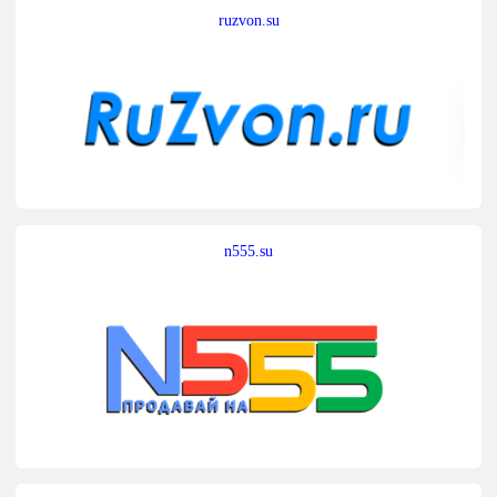
ruzvon.su
n555.su