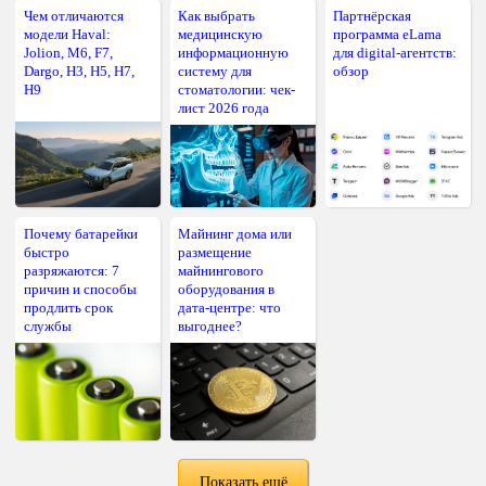
Чем отличаются
Как выбрать
Партнёрская
модели Haval:
медицинскую
программа eLama
Jolion, M6, F7,
информационную
для digital-агентств:
Dargo, H3, H5, H7,
систему для
обзор
H9
стоматологии: чек-
лист 2026 года
Почему батарейки
Майнинг дома или
быстро
размещение
разряжаются: 7
майнингового
причин и способы
оборудования в
продлить срок
дата-центре: что
службы
выгоднее?
Показать ещё