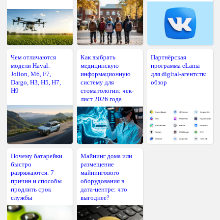
Чем отличаются
Как выбрать
Партнёрская
модели Haval:
медицинскую
программа eLama
Jolion, M6, F7,
информационную
для digital-агентств:
Dargo, H3, H5, H7,
систему для
обзор
H9
стоматологии: чек-
лист 2026 года
Почему батарейки
Майнинг дома или
быстро
размещение
разряжаются: 7
майнингового
причин и способы
оборудования в
продлить срок
дата-центре: что
службы
выгоднее?