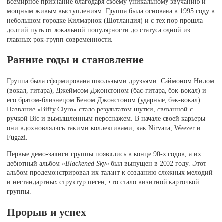
всемирное признание благодаря своему уникальному звучанию и
мощным живым выступлениям. Группа была основана в 1995 году в
небольшом городке Килмарнок (Шотландия) и с тех пор прошла
долгий путь от локальной популярности до статуса одной из
главных рок-групп современности.
Ранние годы и становление
Группа была сформирована школьными друзьями: Саймоном Нилом
(вокал, гитара), Джеймсом Джонстоном (бас-гитара, бэк-вокал) и
его братом-близнецом Беном Джонстоном (ударные, бэк-вокал).
Название «Biffy Clyro» стало результатом шутки, связанной с
ручкой Bic и вымышленным персонажем. В начале своей карьеры
они вдохновлялись такими коллективами, как Nirvana, Weezer и
Fugazi.
Первые демо-записи группы появились в конце 90-х годов, а их
дебютный альбом
«Blackened Sky»
был выпущен в 2002 году. Этот
альбом продемонстрировал их талант к созданию сложных мелодий
и нестандартных структур песен, что стало визитной карточкой
группы.
Прорыв и успех