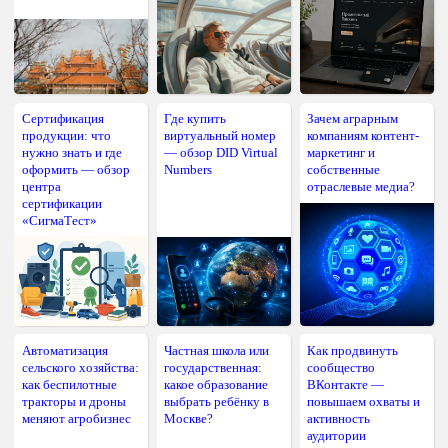
Сертификация
Где купить
Зачем аграрным
продукции: что
виртуальный номер
компаниям контент-
нужно знать и где
— обзор DID Virtual
маркетинг и
оформить — обзор
Numbers
собственные
центра
отраслевые медиа?
сертификации
«СигмаТест»
Автоматизация
Частная школа или
Как продвинуть
сельского хозяйства:
государственная:
сообщество
как беспилотные
какое образование
ВКонтакте —
тракторы и дроны
выбрать ребёнку в
повышаем охваты и
меняют агробизнес
Москве?
активность
аудитории