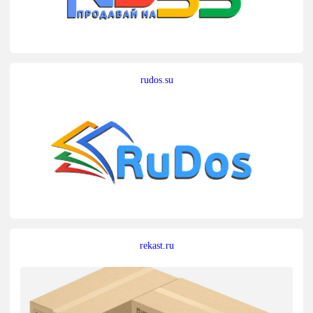
rudos.su
rekast.ru