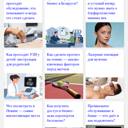
проходит
бизнес в Беларуси?
и усталый взгляд:
обследование, что
что нужно знать о
показывает и когда
блефаропластике
его стоит сделать
нижних век
Как проходит УЗИ у
Как сделать прогноз
Лазерная эпиляция
детей: инструкция
на теннис — анализ
для мужчин
для родителей
ключевых факторов
перед матчем
Что посмотреть в
Как получить
Премиальное
Пекине — самые
доступ в бизнес-
обслуживание в
впечатляющие места
залы аэропортов
банке — что даёт и
бесплатно?
как подключить?