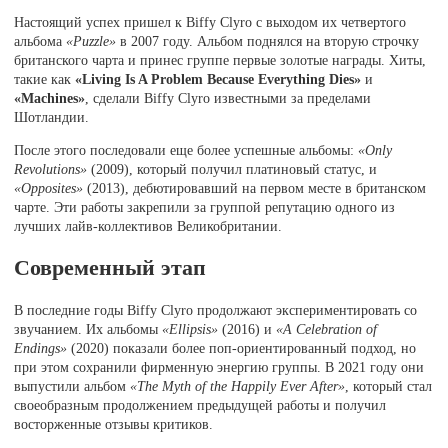
Настоящий успех пришел к Biffy Clyro с выходом их четвертого
альбома
«Puzzle»
в 2007 году. Альбом поднялся на вторую строчку
британского чарта и принес группе первые золотые награды. Хиты,
такие как
«Living Is A Problem Because Everything Dies»
и
«Machines»
, сделали Biffy Clyro известными за пределами
Шотландии.
После этого последовали еще более успешные альбомы:
«Only
Revolutions»
(2009), который получил платиновый статус, и
«Opposites»
(2013), дебютировавший на первом месте в британском
чарте. Эти работы закрепили за группой репутацию одного из
лучших лайв-коллективов Великобритании.
Современный этап
В последние годы Biffy Clyro продолжают экспериментировать со
звучанием. Их альбомы
«Ellipsis»
(2016) и
«A Celebration of
Endings»
(2020) показали более поп-ориентированный подход, но
при этом сохранили фирменную энергию группы. В 2021 году они
выпустили альбом
«The Myth of the Happily Ever After»
, который стал
своеобразным продолжением предыдущей работы и получил
восторженные отзывы критиков.