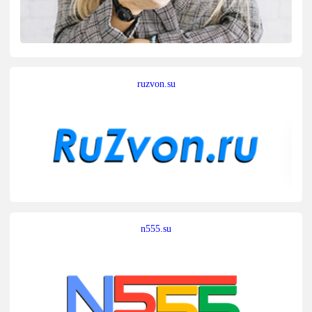
ruzvon.su
n555.su