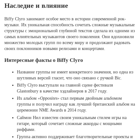
Наследие и влияние
Biffy Clyro занимают особое место в истории современной рок-
музыки. Их уникальная способность сочетать сложные музыкальные
структуры с эмоциональной глубиной текстов сделала их одними из
самых влиятельных музыкантов своего поколения. Они вдохновили
множество молодых групп по всему миру и продолжают радовать
своих поклонников новыми релизами и концертами.
Интересные факты о Biffy Clyro
Название группы не имеет конкретного значения, но одна из
шутливых версий гласит, что оно связано с ручкой Bic.
Biffy Clyro выступали на главной сцене фестиваля
Glastonbury в качестве хэдлайнеров в 2017 году.
Их альбом
«Opposites»
стал первым двойным альбомом
группы и получил награду как лучший британский альбом на
церемонии NME Awards в 2014 году.
Саймон Нил известен своим уникальным стилем игры на
гитаре, который сочетает сложные аккорды с мощными
риффами.
Группа активно поддерживает благотворительные проекты и