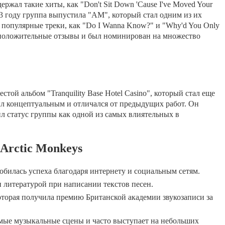
ржал такие хиты, как "Don't Sit Down 'Cause I've Moved Your
2013 году группа выпустила "AM", который стал одним из их
популярные треки, как "Do I Wanna Know?" и "Why'd You Only
л положительные отзывы и был номинирован на множество
стой альбом "Tranquility Base Hotel Casino", который стал еще
л концептуальным и отличался от предыдущих работ. Он
л статус группы как одной из самых влиятельных в
Arctic Monkeys
добилась успеха благодаря интернету и социальным сетям.
 литературой при написании текстов песен.
которая получила премию Британской академии звукозаписи за
мые музыкальные сцены и часто выступает на небольших