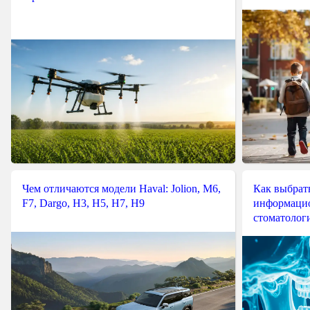
Чем отличаются модели Haval: Jolion, M6,
Как выбрат
F7, Dargo, H3, H5, H7, H9
информацио
стоматологи