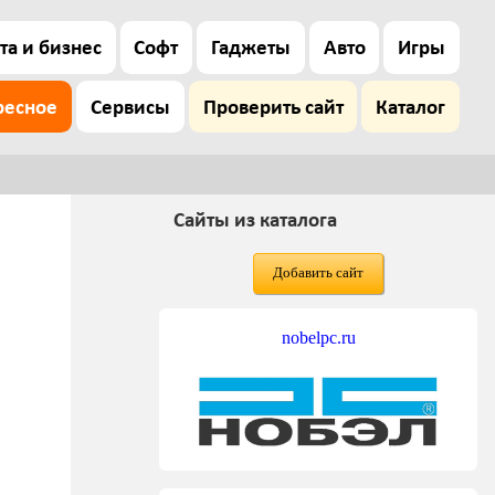
та и бизнес
Софт
Гаджеты
Авто
Игры
ресное
Сервисы
Проверить сайт
Каталог
Сайты из каталога
Добавить сайт
nobelpc.ru