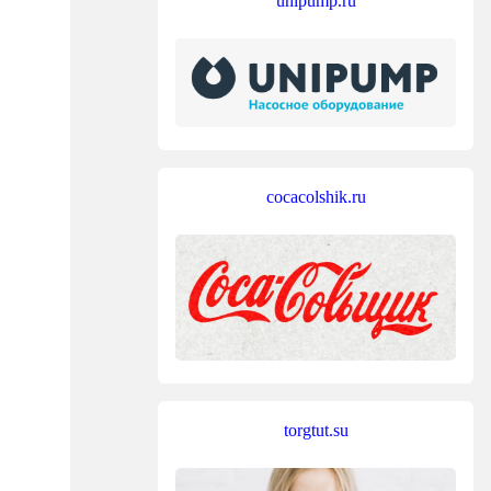
unipump.ru
cocacolshik.ru
torgtut.su