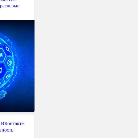
траслевые
 ВКонтакте
вность