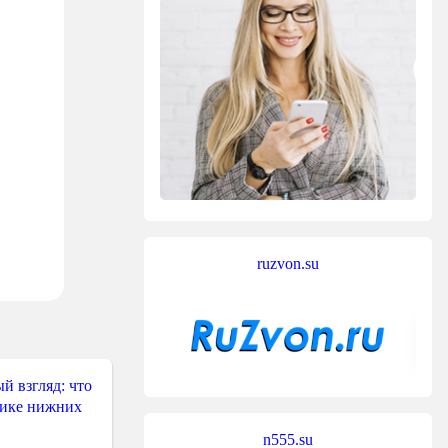
ruzvon.su
й взгляд: что
тике нижних
n555.su