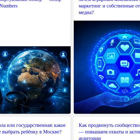
 Numbers
маркетинг и собственные о
медиа?
ла или государственная: какое
Как продвинуть сообщество
е выбрать ребёнку в Москве?
— повышаем охваты и акти
аудитории