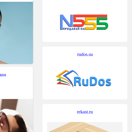
rudos.su
чин
rekast.ru