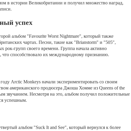
ом в истории Великобритании и получил множество наград,
аписи.
дный успех
орой альбом "Favourite Worst Nightmare", который также
ританских чартах. Песни, такие как "Brianstorm" и "505",
ых рок-групп своего времени. Группа начала активно
, что способствовало их международному признанию.
году Arctic Monkeys начали экспериментировать со своим
твом американского продюсера Джоша Хомме из Queens of the
лым звучанием. Несмотря на это, альбом получил положительные
лся успешным.
твертый альбом "Suck It and See", который вернулся к более