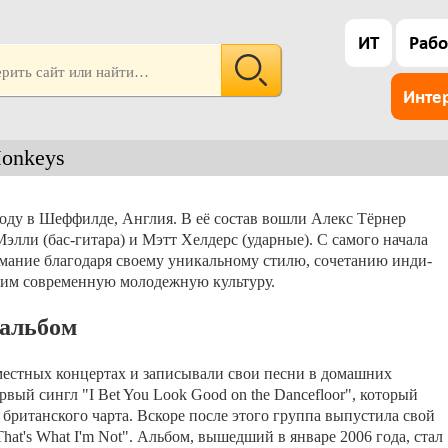
ИТ
Рабо
Инте
Monkeys
году в Шеффилде, Англия. В её состав вошли Алекс Тёрнер
Мэлли (бас-гитара) и Мэтт Хелдерс (ударные). С самого начала
мание благодаря своему уникальному стилю, сочетанию инди-
ющим современную молодежную культуру.
 альбом
местных концертах и записывали свои песни в домашних
вый сингл "I Bet You Look Good on the Dancefloor", который
британского чарта. Вскоре после этого группа выпустила свой
hat's What I'm Not". Альбом, вышедший в январе 2006 года, стал