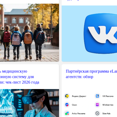
ь медицинскую
Партнёрская программа eLama
нную систему для
агентств: обзор
и: чек-лист 2026 года