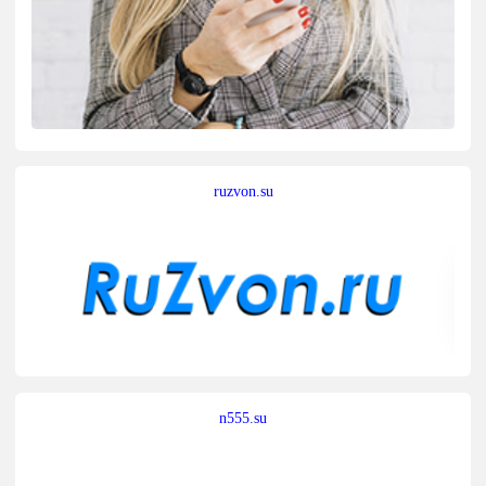
ruzvon.su
n555.su