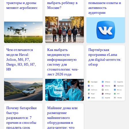
тракторы и дроны
выбрать ребёнку в
повышаем охваты и
меняют агробизнес
Москве?
активность
аудитории
Чем отличаются
Как выбрать
Партнёрская
модели Haval:
медицинскую
программа eLama
Jolion, M6, F7,
информационную
для digital-агентств:
Dargo, H3, H5, H7,
систему для
обзор
H9
стоматологии: чек-
лист 2026 года
Почему батарейки
Майнинг дома или
быстро
размещение
разряжаются: 7
майнингового
причин и способы
оборудования в
продлить срок
дата-центре: что