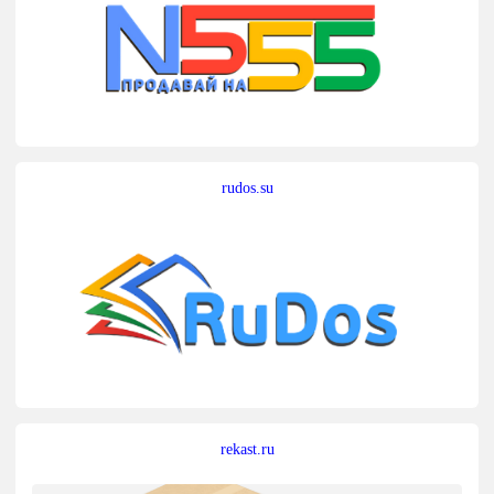
rudos.su
rekast.ru