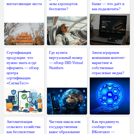
впечатляющие места
залы аэропортов
банке — что даёт и
бесплатно?
как подключить?
Сертификация
Где купить
Зачем аграрным
продукции: что
виртуальный номер
компаниям контент-
нужно знать и где
— обзор DID Virtual
маркетинг и
оформить — обзор
Numbers
собственные
центра
отраслевые медиа?
сертификации
«СигмаТест»
Автоматизация
Частная школа или
Как продвинуть
сельского хозяйства:
государственная:
сообщество
как беспилотные
какое образование
ВКонтакте —