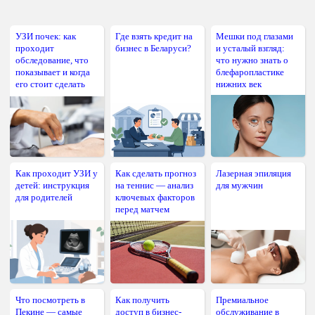
УЗИ почек: как
Где взять кредит на
Мешки под глазами
проходит
бизнес в Беларуси?
и усталый взгляд:
обследование, что
что нужно знать о
показывает и когда
блефаропластике
его стоит сделать
нижних век
Как проходит УЗИ у
Как сделать прогноз
Лазерная эпиляция
детей: инструкция
на теннис — анализ
для мужчин
для родителей
ключевых факторов
перед матчем
Что посмотреть в
Как получить
Премиальное
Пекине — самые
доступ в бизнес-
обслуживание в