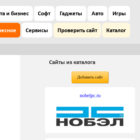
та и бизнес
Софт
Гаджеты
Авто
Игры
ресное
Сервисы
Проверить сайт
Каталог
Сайты из каталога
Добавить сайт
nobelpc.ru