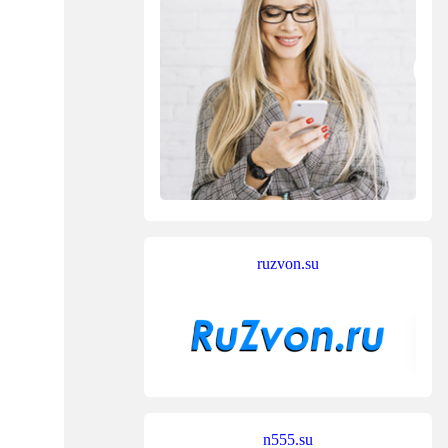
ruzvon.su
n555.su