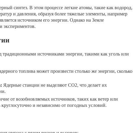
ный синтез. В этом процессе легкие атомы, такие как водород,
ратур и давления, образуя более тяжелые элементы, например
является источником его энергии. Однако на Земле
ии экспериментов.
гии
д традиционными источниками энергии, такими как уголь или
дерного топлива может произвести столько же энергии, сколько
:
Ядерные станции не выделяют CO2, что делает их
ии.
ичие от возобновляемых источников, таких как ветер или
ь круглосуточно и независимо от погодных условий.
гия связана с рядом рисков и вызовов: