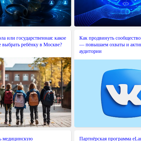
ла или государственная: какое
Как продвинуть сообщество
е выбрать ребёнку в Москве?
— повышаем охваты и акти
аудитории
ь медицинскую
Партнёрская программа eLama