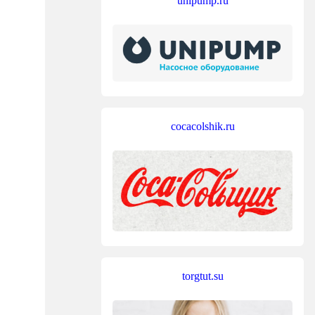
unipump.ru
cocacolshik.ru
torgtut.su