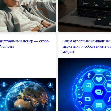
 виртуальный номер — обзор
Зачем аграрным компаниям 
 Numbers
маркетинг и собственные о
медиа?