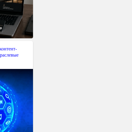
контент-
траслевые