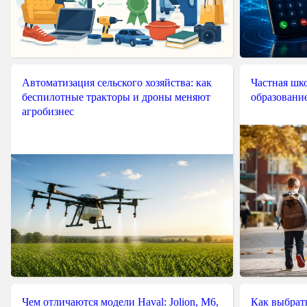
Автоматизация сельского хозяйства: как
Частная шко
беспилотные тракторы и дроны меняют
образовани
агробизнес
Чем отличаются модели Haval: Jolion, M6,
Как выбрат