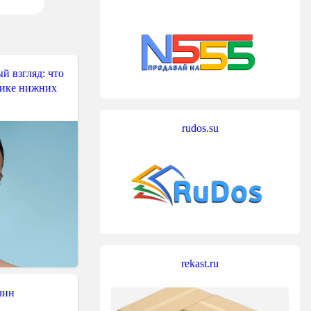
й взгляд: что
тике нижних
rudos.su
rekast.ru
чин