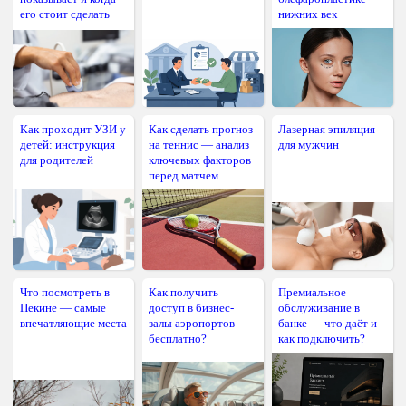
его стоит сделать
нижних век
Как проходит УЗИ у
Как сделать прогноз
Лазерная эпиляция
детей: инструкция
на теннис — анализ
для мужчин
для родителей
ключевых факторов
перед матчем
Что посмотреть в
Как получить
Премиальное
Пекине — самые
доступ в бизнес-
обслуживание в
впечатляющие места
залы аэропортов
банке — что даёт и
бесплатно?
как подключить?