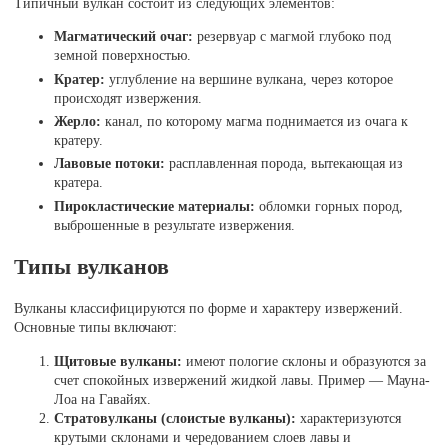
Типичный вулкан состоит из следующих элементов:
Магматический очаг:
резервуар с магмой глубоко под
земной поверхностью.
Кратер:
углубление на вершине вулкана, через которое
происходят извержения.
Жерло:
канал, по которому магма поднимается из очага к
кратеру.
Лавовые потоки:
расплавленная порода, вытекающая из
кратера.
Пирокластические материалы:
обломки горных пород,
выброшенные в результате извержения.
Типы вулканов
Вулканы классифицируются по форме и характеру извержений.
Основные типы включают:
Щитовые вулканы:
имеют пологие склоны и образуются за
счет спокойных извержений жидкой лавы. Пример — Мауна-
Лоа на Гавайях.
Стратовулканы (слоистые вулканы):
характеризуются
крутыми склонами и чередованием слоев лавы и