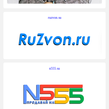
ruzvon.su
n555.su