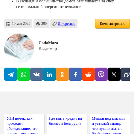
В Исландии большинство домов отапливается за счет
геотермальной энергии от вулканов.
19 мая 2025
390
Интересное
Комментировать
CodoMaza
Владимир
УЗИ почек: как
Где взять кредит на
Мешки под глазами
проходит
бизнес в Беларуси?
и усталый взгляд:
обследование, что
что нужно знать о
показывает и когда
блефаропластике