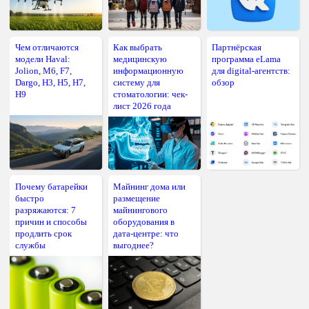
Чем отличаются
Как выбрать
Партнёрская
модели Haval:
медицинскую
программа eLama
Jolion, M6, F7,
информационную
для digital-агентств:
Dargo, H3, H5, H7,
систему для
обзор
H9
стоматологии: чек-
лист 2026 года
Почему батарейки
Майнинг дома или
быстро
размещение
разряжаются: 7
майнингового
причин и способы
оборудования в
продлить срок
дата-центре: что
службы
выгоднее?