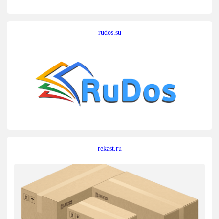
rudos.su
rekast.ru