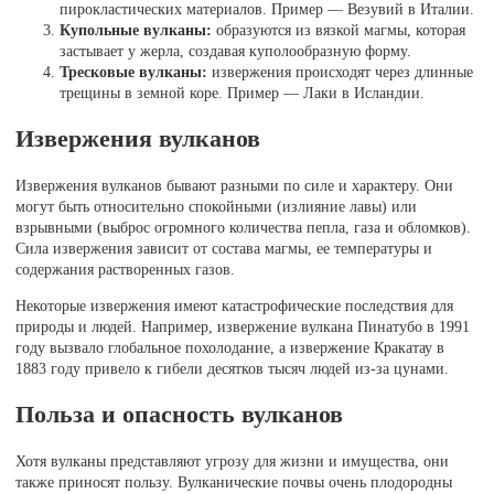
пирокластических материалов. Пример — Везувий в Италии.
Купольные вулканы:
образуются из вязкой магмы, которая
застывает у жерла, создавая куполообразную форму.
Тресковые вулканы:
извержения происходят через длинные
трещины в земной коре. Пример — Лаки в Исландии.
Извержения вулканов
Извержения вулканов бывают разными по силе и характеру. Они
могут быть относительно спокойными (излияние лавы) или
взрывными (выброс огромного количества пепла, газа и обломков).
Сила извержения зависит от состава магмы, ее температуры и
содержания растворенных газов.
Некоторые извержения имеют катастрофические последствия для
природы и людей. Например, извержение вулкана Пинатубо в 1991
году вызвало глобальное похолодание, а извержение Кракатау в
1883 году привело к гибели десятков тысяч людей из-за цунами.
Польза и опасность вулканов
Хотя вулканы представляют угрозу для жизни и имущества, они
также приносят пользу. Вулканические почвы очень плодородны