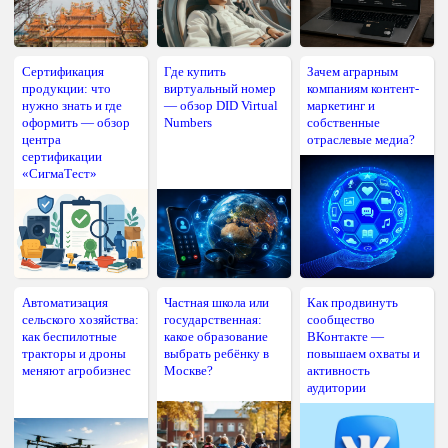
Сертификация
Где купить
Зачем аграрным
продукции: что
виртуальный номер
компаниям контент-
нужно знать и где
— обзор DID Virtual
маркетинг и
оформить — обзор
Numbers
собственные
центра
отраслевые медиа?
сертификации
«СигмаТест»
Автоматизация
Частная школа или
Как продвинуть
сельского хозяйства:
государственная:
сообщество
как беспилотные
какое образование
ВКонтакте —
тракторы и дроны
выбрать ребёнку в
повышаем охваты и
меняют агробизнес
Москве?
активность
аудитории