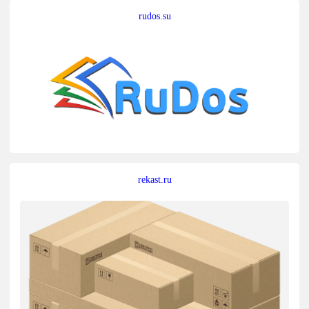
rudos.su
rekast.ru