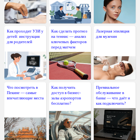
Как проходит УЗИ у
Как сделать прогноз
Лазерная эпиляция
детей: инструкция
на теннис — анализ
для мужчин
для родителей
ключевых факторов
перед матчем
Что посмотреть в
Как получить
Премиальное
Пекине — самые
доступ в бизнес-
обслуживание в
впечатляющие места
залы аэропортов
банке — что даёт и
бесплатно?
как подключить?