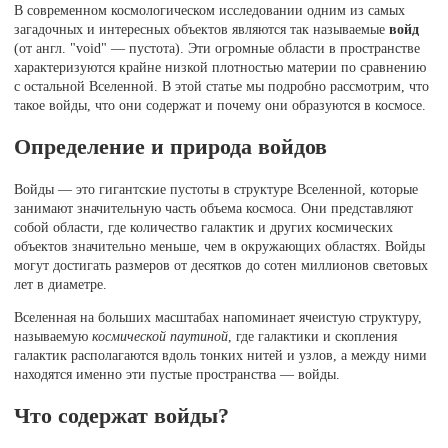
В современном космологическом исследовании одним из самых
загадочных и интересных объектов являются так называемые
войд
(от англ. "void" — пустота). Эти огромные области в пространстве
характеризуются крайне низкой плотностью материи по сравнению
с остальной Вселенной. В этой статье мы подробно рассмотрим, что
такое войды, что они содержат и почему они образуются в космосе.
Определение и природа войдов
Войды — это гигантские пустоты в структуре Вселенной, которые
занимают значительную часть объема космоса. Они представляют
собой области, где количество галактик и других космических
объектов значительно меньше, чем в окружающих областях. Войды
могут достигать размеров от десятков до сотен миллионов световых
лет в диаметре.
Вселенная на больших масштабах напоминает ячеистую структуру,
называемую
космической паутиной
, где галактики и скопления
галактик располагаются вдоль тонких нитей и узлов, а между ними
находятся именно эти пустые пространства — войды.
Что содержат войды?