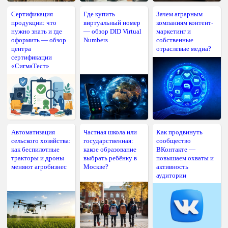
Сертификация
Где купить
Зачем аграрным
продукции: что
виртуальный номер
компаниям контент-
нужно знать и где
— обзор DID Virtual
маркетинг и
оформить — обзор
Numbers
собственные
центра
отраслевые медиа?
сертификации
«СигмаТест»
Автоматизация
Частная школа или
Как продвинуть
сельского хозяйства:
государственная:
сообщество
как беспилотные
какое образование
ВКонтакте —
тракторы и дроны
выбрать ребёнку в
повышаем охваты и
меняют агробизнес
Москве?
активность
аудитории