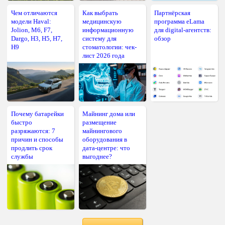
Чем отличаются
Как выбрать
Партнёрская
модели Haval:
медицинскую
программа eLama
Jolion, M6, F7,
информационную
для digital-агентств:
Dargo, H3, H5, H7,
систему для
обзор
H9
стоматологии: чек-
лист 2026 года
Почему батарейки
Майнинг дома или
быстро
размещение
разряжаются: 7
майнингового
причин и способы
оборудования в
продлить срок
дата-центре: что
службы
выгоднее?