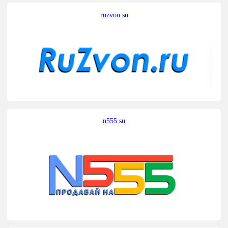
ruzvon.su
n555.su