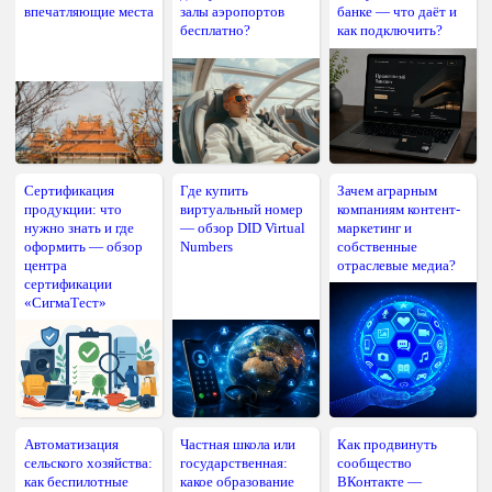
впечатляющие места
залы аэропортов
банке — что даёт и
бесплатно?
как подключить?
Сертификация
Где купить
Зачем аграрным
продукции: что
виртуальный номер
компаниям контент-
нужно знать и где
— обзор DID Virtual
маркетинг и
оформить — обзор
Numbers
собственные
центра
отраслевые медиа?
сертификации
«СигмаТест»
Автоматизация
Частная школа или
Как продвинуть
сельского хозяйства:
государственная:
сообщество
как беспилотные
какое образование
ВКонтакте —