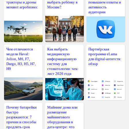
тракторы и дроны
выбрать ребёнку в
повышаем охваты и
меняют агробизнес
Москве?
активность
аудитории
Чем отличаются
Как выбрать
Партнёрская
модели Haval:
медицинскую
программа eLama
Jolion, M6, F7,
информационную
для digital-агентств:
Dargo, H3, H5, H7,
систему для
обзор
H9
стоматологии: чек-
лист 2026 года
Почему батарейки
Майнинг дома или
быстро
размещение
разряжаются: 7
майнингового
причин и способы
оборудования в
продлить срок
дата-центре: что