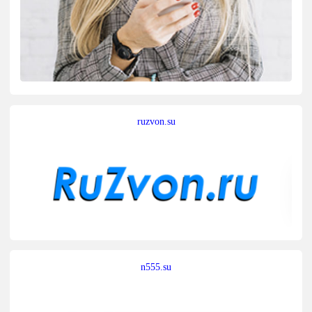
ruzvon.su
n555.su