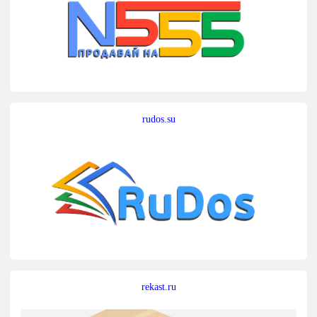
rudos.su
rekast.ru