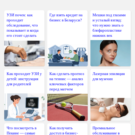
УЗИ почек: как
Где взять кредит на
Мешки под глазами
проходит
бизнес в Беларуси?
и усталый взгляд:
обследование, что
что нужно знать о
показывает и когда
блефаропластике
его стоит сделать
нижних век
Как проходит УЗИ у
Как сделать прогноз
Лазерная эпиляция
детей: инструкция
на теннис — анализ
для мужчин
для родителей
ключевых факторов
перед матчем
Что посмотреть в
Как получить
Премиальное
Пекине — самые
доступ в бизнес-
обслуживание в