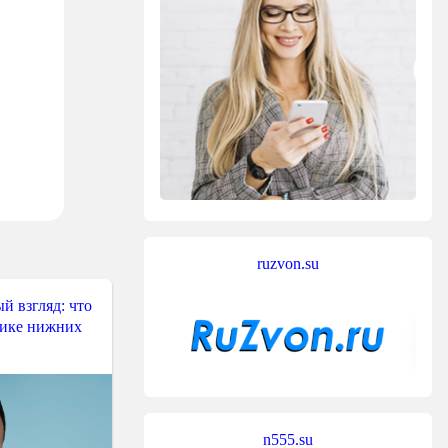
ruzvon.su
й взгляд: что
тике нижних
n555.su