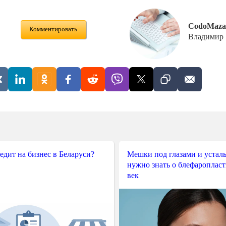
CodoMaza
Комментировать
Владимир
редит на бизнес в Беларуси?
Мешки под глазами и усталы
нужно знать о блефароплас
век