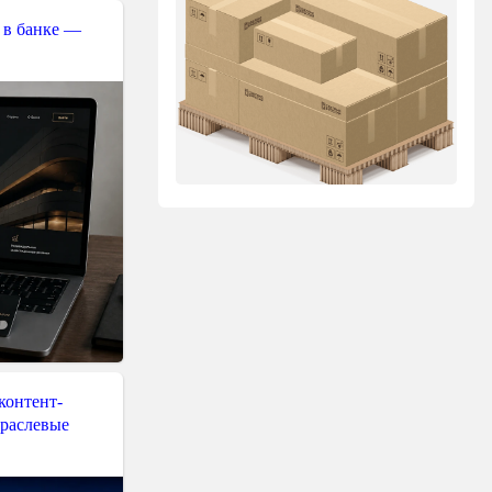
 в банке —
контент-
траслевые