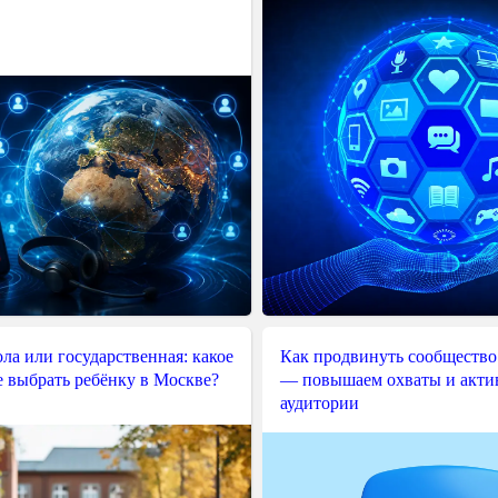
ла или государственная: какое
Как продвинуть сообщество
е выбрать ребёнку в Москве?
— повышаем охваты и акти
аудитории