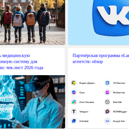
ь медицинскую
Партнёрская программа eLama
нную систему для
агентств: обзор
и: чек-лист 2026 года