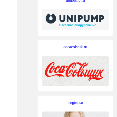
unipump.ru
cocacolshik.ru
torgtut.su