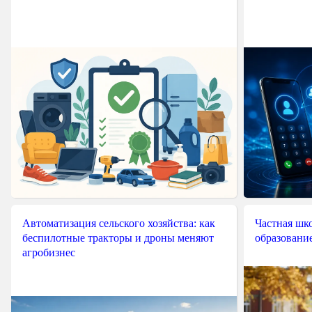
Автоматизация сельского хозяйства: как
Частная шко
беспилотные тракторы и дроны меняют
образовани
агробизнес