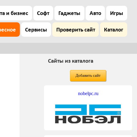
та и бизнес
Софт
Гаджеты
Авто
Игры
ресное
Сервисы
Проверить сайт
Каталог
Сайты из каталога
Добавить сайт
nobelpc.ru