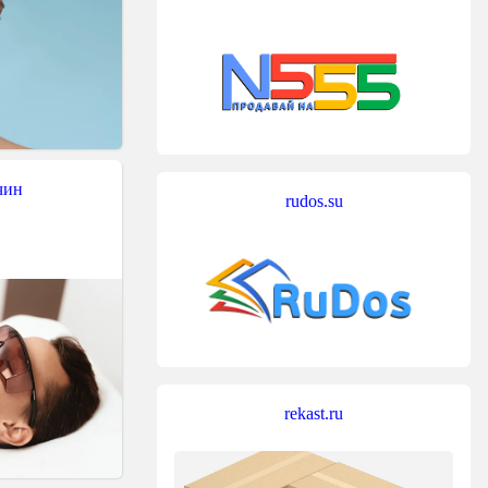
чин
rudos.su
rekast.ru