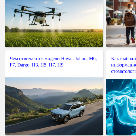
Чем отличаются модели Haval: Jolion, M6,
Как выбрат
F7, Dargo, H3, H5, H7, H9
информацио
стоматологи