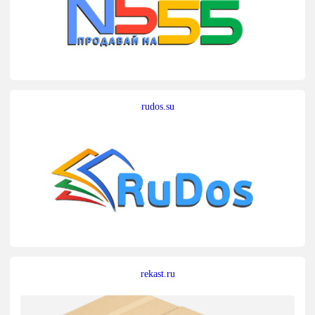
rudos.su
rekast.ru