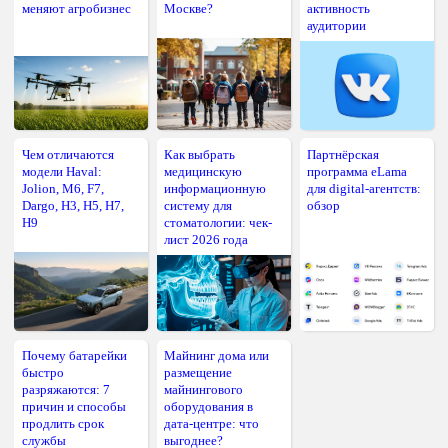
меняют агробизнес
Москве?
активность
аудитории
Чем отличаются
Как выбрать
Партнёрская
модели Haval:
медицинскую
программа eLama
Jolion, M6, F7,
информационную
для digital-агентств:
Dargo, H3, H5, H7,
систему для
обзор
H9
стоматологии: чек-
лист 2026 года
Почему батарейки
Майнинг дома или
быстро
размещение
разряжаются: 7
майнингового
причин и способы
оборудования в
продлить срок
дата-центре: что
службы
выгоднее?