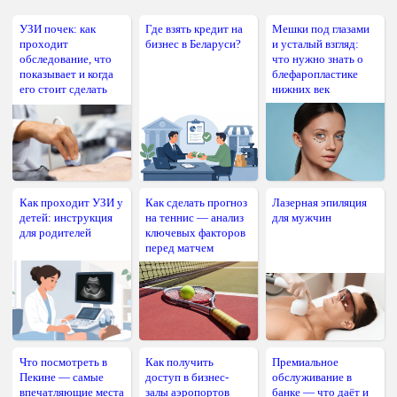
УЗИ почек: как
Где взять кредит на
Мешки под глазами
проходит
бизнес в Беларуси?
и усталый взгляд:
обследование, что
что нужно знать о
показывает и когда
блефаропластике
его стоит сделать
нижних век
Как проходит УЗИ у
Как сделать прогноз
Лазерная эпиляция
детей: инструкция
на теннис — анализ
для мужчин
для родителей
ключевых факторов
перед матчем
Что посмотреть в
Как получить
Премиальное
Пекине — самые
доступ в бизнес-
обслуживание в
впечатляющие места
залы аэропортов
банке — что даёт и