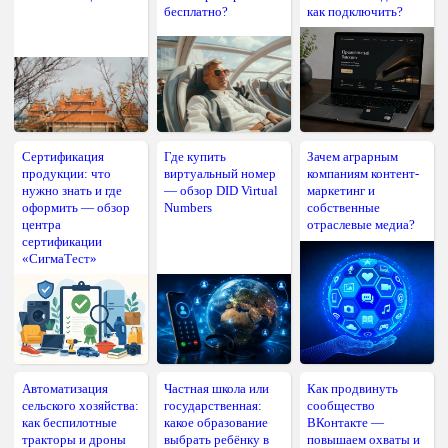
бесплатно?
как подключить?
Сертификация
Где купить
Зачем аграрным
продукции: что
виртуальный номер
компаниям контент-
нужно знать и где
— обзор DID Virtual
маркетинг и
оформить — обзор
Numbers
собственные
центра
отраслевые медиа?
сертификации
«СигмаТест»
Автоматизация
Частная школа или
Как продвинуть
сельского хозяйства:
государственная:
сообщество
как беспилотные
какое образование
ВКонтакте —
тракторы и дроны
выбрать ребёнку в
повышаем охваты и