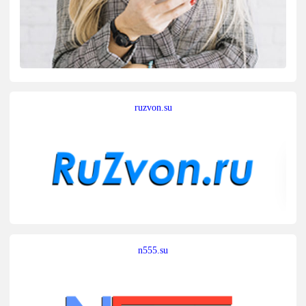
ruzvon.su
n555.su