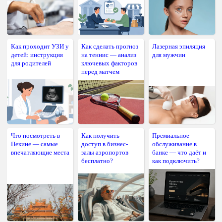
Как проходит УЗИ у
Как сделать прогноз
Лазерная эпиляция
детей: инструкция
на теннис — анализ
для мужчин
для родителей
ключевых факторов
перед матчем
Что посмотреть в
Как получить
Премиальное
Пекине — самые
доступ в бизнес-
обслуживание в
впечатляющие места
залы аэропортов
банке — что даёт и
бесплатно?
как подключить?