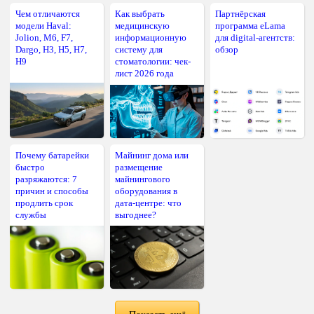
Чем отличаются
Как выбрать
Партнёрская
модели Haval:
медицинскую
программа eLama
Jolion, M6, F7,
информационную
для digital-агентств:
Dargo, H3, H5, H7,
систему для
обзор
H9
стоматологии: чек-
лист 2026 года
Почему батарейки
Майнинг дома или
быстро
размещение
разряжаются: 7
майнингового
причин и способы
оборудования в
продлить срок
дата-центре: что
службы
выгоднее?