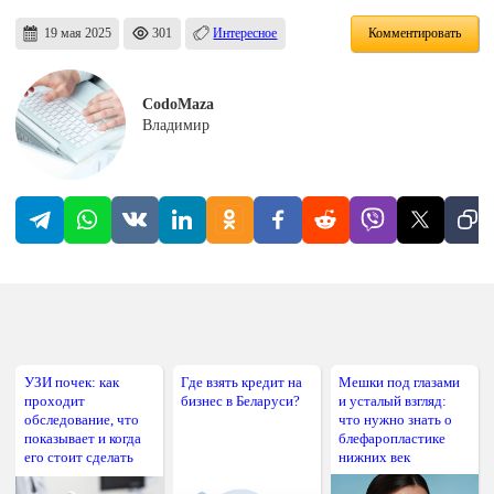
19 мая 2025
301
Интересное
Комментировать
CodoMaza
Владимир
УЗИ почек: как
Где взять кредит на
Мешки под глазами
проходит
бизнес в Беларуси?
и усталый взгляд:
обследование, что
что нужно знать о
показывает и когда
блефаропластике
его стоит сделать
нижних век