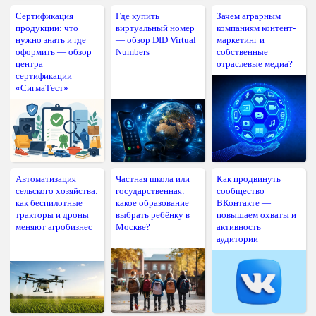
Сертификация
Где купить
Зачем аграрным
продукции: что
виртуальный номер
компаниям контент-
нужно знать и где
— обзор DID Virtual
маркетинг и
оформить — обзор
Numbers
собственные
центра
отраслевые медиа?
сертификации
«СигмаТест»
Автоматизация
Частная школа или
Как продвинуть
сельского хозяйства:
государственная:
сообщество
как беспилотные
какое образование
ВКонтакте —
тракторы и дроны
выбрать ребёнку в
повышаем охваты и
меняют агробизнес
Москве?
активность
аудитории