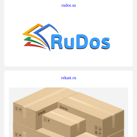
rudos.su
rekast.ru