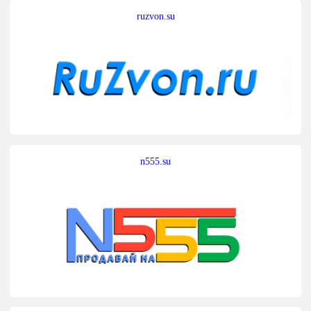
ruzvon.su
n555.su