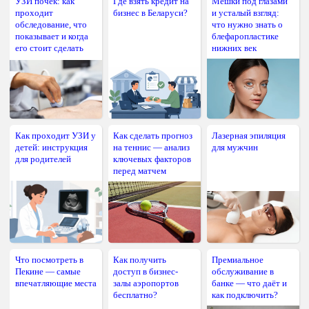
УЗИ почек: как
Где взять кредит на
Мешки под глазами
проходит
бизнес в Беларуси?
и усталый взгляд:
обследование, что
что нужно знать о
показывает и когда
блефаропластике
его стоит сделать
нижних век
Как проходит УЗИ у
Как сделать прогноз
Лазерная эпиляция
детей: инструкция
на теннис — анализ
для мужчин
для родителей
ключевых факторов
перед матчем
Что посмотреть в
Как получить
Премиальное
Пекине — самые
доступ в бизнес-
обслуживание в
впечатляющие места
залы аэропортов
банке — что даёт и
бесплатно?
как подключить?