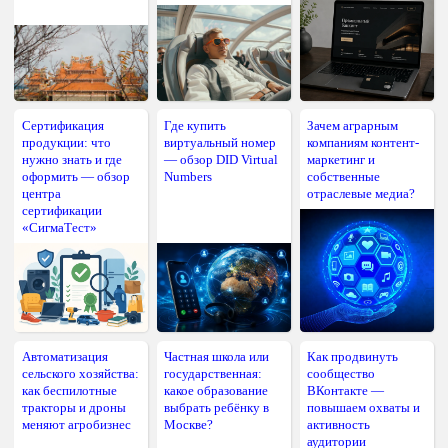
Сертификация
Где купить
Зачем аграрным
продукции: что
виртуальный номер
компаниям контент-
нужно знать и где
— обзор DID Virtual
маркетинг и
оформить — обзор
Numbers
собственные
центра
отраслевые медиа?
сертификации
«СигмаТест»
Автоматизация
Частная школа или
Как продвинуть
сельского хозяйства:
государственная:
сообщество
как беспилотные
какое образование
ВКонтакте —
тракторы и дроны
выбрать ребёнку в
повышаем охваты и
меняют агробизнес
Москве?
активность
аудитории