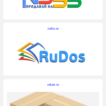
rudos.su
rekast.ru