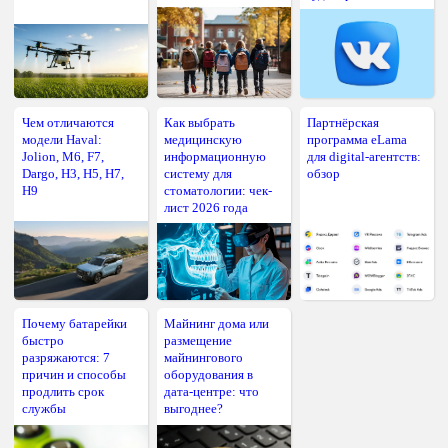
Чем отличаются
Как выбрать
Партнёрская
модели Haval:
медицинскую
программа eLama
Jolion, M6, F7,
информационную
для digital-агентств:
Dargo, H3, H5, H7,
систему для
обзор
H9
стоматологии: чек-
лист 2026 года
Почему батарейки
Майнинг дома или
быстро
размещение
разряжаются: 7
майнингового
причин и способы
оборудования в
продлить срок
дата-центре: что
службы
выгоднее?