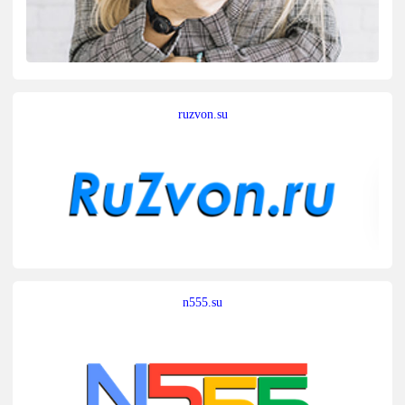
ruzvon.su
n555.su