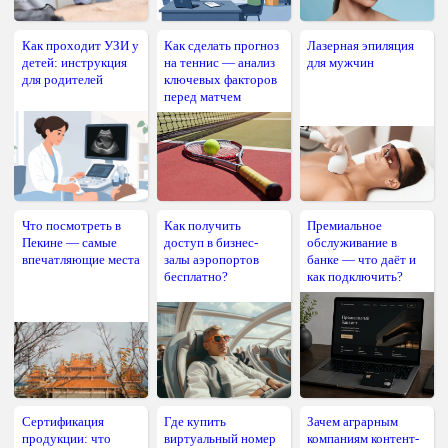
Как проходит УЗИ у
Как сделать прогноз
Лазерная эпиляция
детей: инструкция
на теннис — анализ
для мужчин
для родителей
ключевых факторов
перед матчем
Что посмотреть в
Как получить
Премиальное
Пекине — самые
доступ в бизнес-
обслуживание в
впечатляющие места
залы аэропортов
банке — что даёт и
бесплатно?
как подключить?
Сертификация
Где купить
Зачем аграрным
продукции: что
виртуальный номер
компаниям контент-