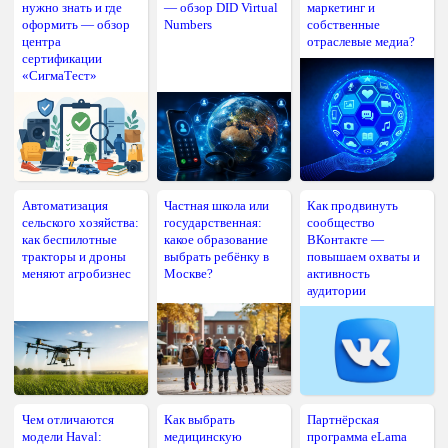
нужно знать и где
— обзор DID Virtual
маркетинг и
оформить — обзор
Numbers
собственные
центра
отраслевые медиа?
сертификации
«СигмаТест»
Автоматизация
Частная школа или
Как продвинуть
сельского хозяйства:
государственная:
сообщество
как беспилотные
какое образование
ВКонтакте —
тракторы и дроны
выбрать ребёнку в
повышаем охваты и
меняют агробизнес
Москве?
активность
аудитории
Чем отличаются
Как выбрать
Партнёрская
модели Haval:
медицинскую
программа eLama