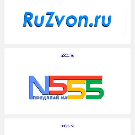
n555.su
rudos.su