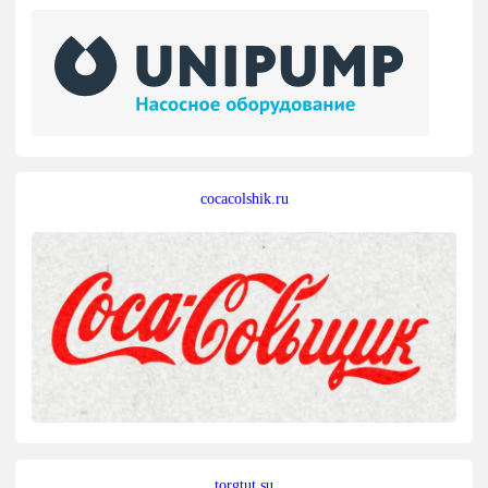
cocacolshik.ru
torgtut.su