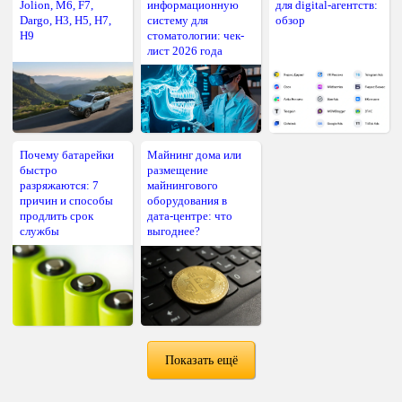
Jolion, M6, F7,
информационную
для digital-агентств:
Dargo, H3, H5, H7,
систему для
обзор
H9
стоматологии: чек-
лист 2026 года
Почему батарейки
Майнинг дома или
быстро
размещение
разряжаются: 7
майнингового
причин и способы
оборудования в
продлить срок
дата-центре: что
службы
выгоднее?
Показать ещё