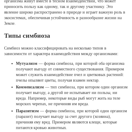
организма живут вместе в тесном взаимодействии, что может
приносить пользу как одному, так и другому участнику. Это
явление широко распространено в природе и играет важную роль в
экосистемах, обеспечивая устойчивость и разнообразие жизни на
Земле.
Типы симбиоза
Симбиоз можно классифицировать на несколько типов в
зависимости от характера взаимодействия между организмами:
Мутуализм
— форма симбиоза, при которой оба организма
получают выгоду от совместного существования. Примером
может служить взаимодействие пчел и цветковых растений:
пчелы опыляют цветы, получая взамен нектар.
Комменсализм
— тип симбиоза, при котором один организм
получает выгоду, а другой не испытывает ни пользы, ни
вреда. Например, некоторые виды рыб могут жить на теле
морских черепах, не причиняя им вреда.
Паразитизм
— форма симбиоза, при которой один организм
(паразит) получает выгоду за счет другого (хозяина),
причиняя ему вред. Примером являются клещи, которые
питаются кровью животных.