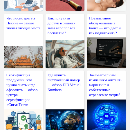
Что посмотреть в
Как получить
Премиальное
Пекине — самые
доступ в бизнес-
обслуживание в
впечатляющие места
залы аэропортов
банке — что даёт и
бесплатно?
как подключить?
Сертификация
Где купить
Зачем аграрным
продукции: что
виртуальный номер
компаниям контент-
нужно знать и где
— обзор DID Virtual
маркетинг и
оформить — обзор
Numbers
собственные
центра
отраслевые медиа?
сертификации
«СигмаТест»