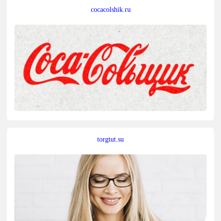
cocacolshik.ru
torgtut.su