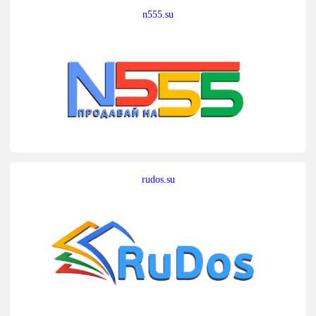
n555.su
rudos.su