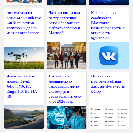
Автоматизация
Частная школа или
Как продвинуть
сельского хозяйства:
государственная:
сообщество
как беспилотные
какое образование
ВКонтакте —
тракторы и дроны
выбрать ребёнку в
повышаем охваты и
меняют агробизнес
Москве?
активность
аудитории
Чем отличаются
Как выбрать
Партнёрская
модели Haval:
медицинскую
программа eLama
Jolion, M6, F7,
информационную
для digital-агентств:
Dargo, H3, H5, H7,
систему для
обзор
H9
стоматологии: чек-
лист 2026 года