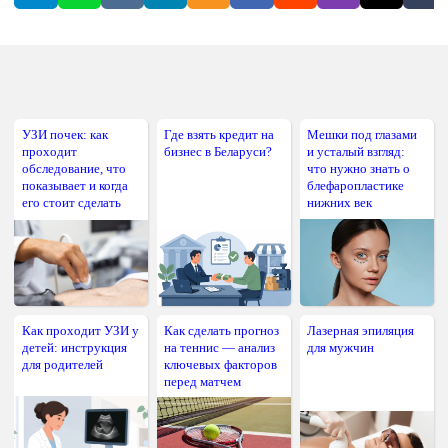
УЗИ почек: как
Где взять кредит на
Мешки под глазами
проходит
бизнес в Беларуси?
и усталый взгляд:
обследование, что
что нужно знать о
показывает и когда
блефаропластике
его стоит сделать
нижних век
Как проходит УЗИ у
Как сделать прогноз
Лазерная эпиляция
детей: инструкция
на теннис — анализ
для мужчин
для родителей
ключевых факторов
перед матчем