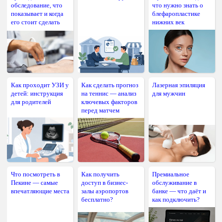
обследование, что
что нужно знать о
показывает и когда
блефаропластике
его стоит сделать
нижних век
Как проходит УЗИ у
Как сделать прогноз
Лазерная эпиляция
детей: инструкция
на теннис — анализ
для мужчин
для родителей
ключевых факторов
перед матчем
Что посмотреть в
Как получить
Премиальное
Пекине — самые
доступ в бизнес-
обслуживание в
впечатляющие места
залы аэропортов
банке — что даёт и
бесплатно?
как подключить?