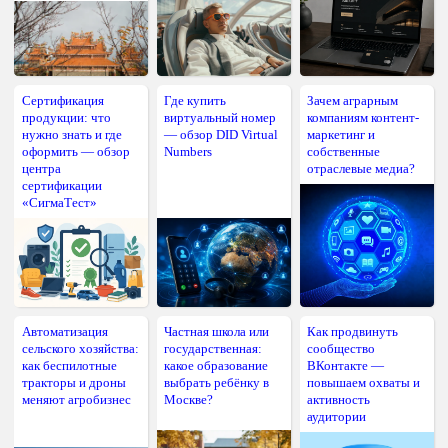
Сертификация
Где купить
Зачем аграрным
продукции: что
виртуальный номер
компаниям контент-
нужно знать и где
— обзор DID Virtual
маркетинг и
оформить — обзор
Numbers
собственные
центра
отраслевые медиа?
сертификации
«СигмаТест»
Автоматизация
Частная школа или
Как продвинуть
сельского хозяйства:
государственная:
сообщество
как беспилотные
какое образование
ВКонтакте —
тракторы и дроны
выбрать ребёнку в
повышаем охваты и
меняют агробизнес
Москве?
активность
аудитории