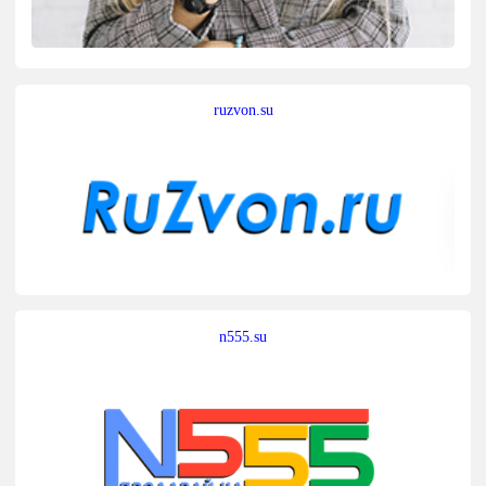
ruzvon.su
n555.su