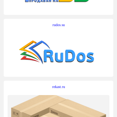
rudos.su
rekast.ru