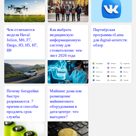
Чем отличаются
Как выбрать
Партнёрская
модели Haval:
медицинскую
программа eLama
Jolion, M6, F7,
информационную
для digital-агентств:
Dargo, H3, H5, H7,
систему для
обзор
H9
стоматологии: чек-
лист 2026 года
Почему батарейки
Майнинг дома или
быстро
размещение
разряжаются: 7
майнингового
причин и способы
оборудования в
продлить срок
дата-центре: что
службы
выгоднее?