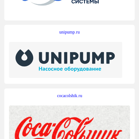
unipump.ru
cocacolshik.ru