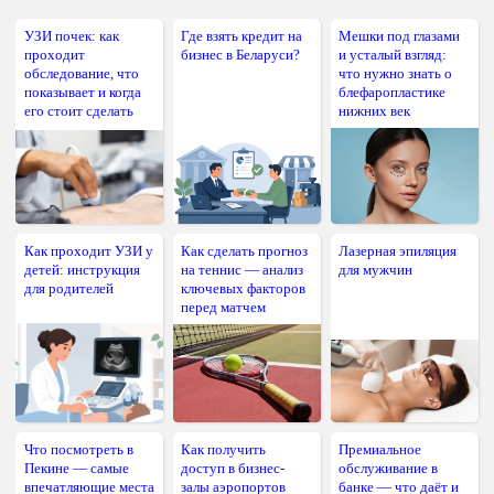
УЗИ почек: как
Где взять кредит на
Мешки под глазами
проходит
бизнес в Беларуси?
и усталый взгляд:
обследование, что
что нужно знать о
показывает и когда
блефаропластике
его стоит сделать
нижних век
Как проходит УЗИ у
Как сделать прогноз
Лазерная эпиляция
детей: инструкция
на теннис — анализ
для мужчин
для родителей
ключевых факторов
перед матчем
Что посмотреть в
Как получить
Премиальное
Пекине — самые
доступ в бизнес-
обслуживание в
впечатляющие места
залы аэропортов
банке — что даёт и