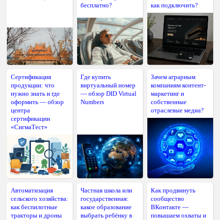
бесплатно?
как подключить?
Сертификация
Где купить
Зачем аграрным
продукции: что
виртуальный номер
компаниям контент-
нужно знать и где
— обзор DID Virtual
маркетинг и
оформить — обзор
Numbers
собственные
центра
отраслевые медиа?
сертификации
«СигмаТест»
Автоматизация
Частная школа или
Как продвинуть
сельского хозяйства:
государственная:
сообщество
как беспилотные
какое образование
ВКонтакте —
тракторы и дроны
выбрать ребёнку в
повышаем охваты и