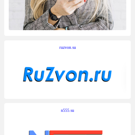
ruzvon.su
n555.su