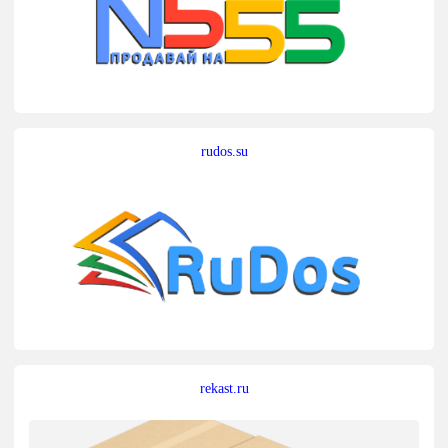
rudos.su
rekast.ru