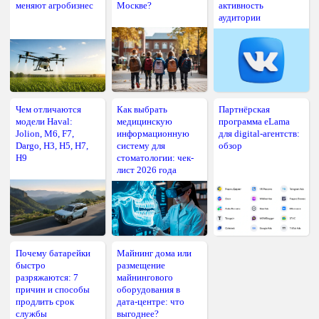
меняют агробизнес
Москве?
активность
аудитории
Чем отличаются
Как выбрать
Партнёрская
модели Haval:
медицинскую
программа eLama
Jolion, M6, F7,
информационную
для digital-агентств:
Dargo, H3, H5, H7,
систему для
обзор
H9
стоматологии: чек-
лист 2026 года
Почему батарейки
Майнинг дома или
быстро
размещение
разряжаются: 7
майнингового
причин и способы
оборудования в
продлить срок
дата-центре: что
службы
выгоднее?