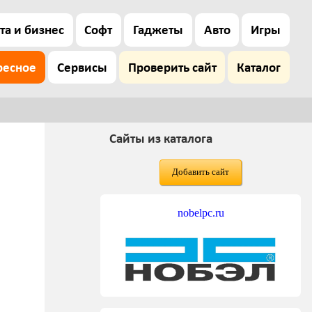
та и бизнес
Софт
Гаджеты
Авто
Игры
ресное
Сервисы
Проверить сайт
Каталог
Сайты из каталога
Добавить сайт
nobelpc.ru