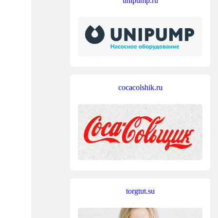
unipump.ru
cocacolshik.ru
torgtut.su