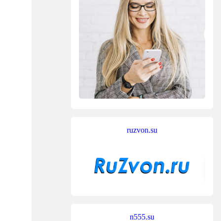
ruzvon.su
n555.su