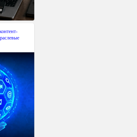
контент-
траслевые