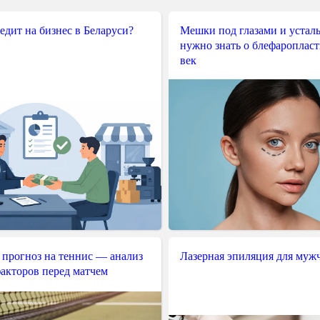
редит на бизнес в Беларуси?
Мешки под глазами и усталы
нужно знать о блефароплас
век
 прогноз на теннис — анализ
Лазерная эпиляция для муж
акторов перед матчем