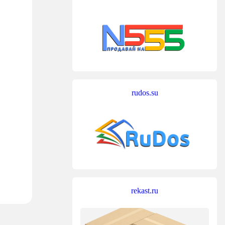
rudos.su
rekast.ru