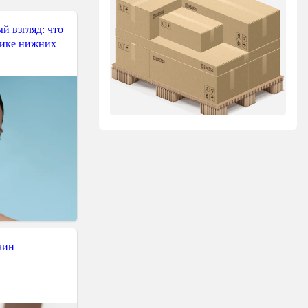
й взгляд: что
тике нижних
чин