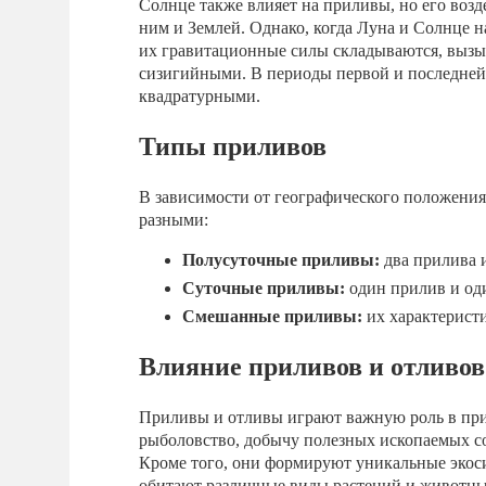
Солнце также влияет на приливы, но его возд
ним и Землей. Однако, когда Луна и Солнце н
их гравитационные силы складываются, вызы
сизигийными. В периоды первой и последней
квадратурными.
Типы приливов
В зависимости от географического положения
разными:
Полусуточные приливы:
два прилива и
Суточные приливы:
один прилив и оди
Смешанные приливы:
их характеристи
Влияние приливов и отливов
Приливы и отливы играют важную роль в при
рыболовство, добычу полезных ископаемых со
Кроме того, они формируют уникальные экоси
обитают различные виды растений и животны