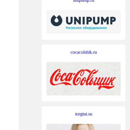
unipump.ru
cocacolshik.ru
torgtut.su