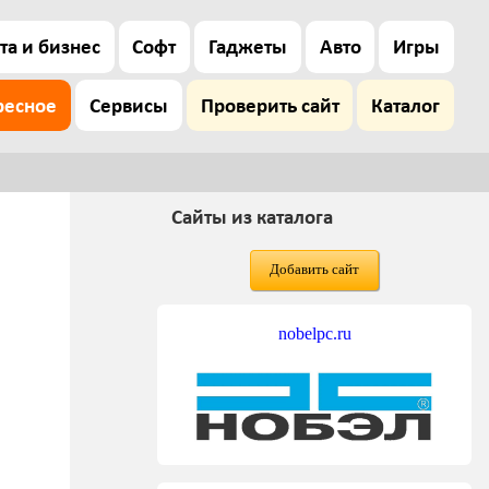
та и бизнес
Софт
Гаджеты
Авто
Игры
ресное
Сервисы
Проверить сайт
Каталог
Сайты из каталога
Добавить сайт
nobelpc.ru