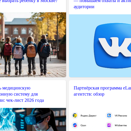
е выбрать ребёнку в Москве?
— повышаем охваты и акти
аудитории
ь медицинскую
Партнёрская программа eLama
нную систему для
агентств: обзор
и: чек-лист 2026 года