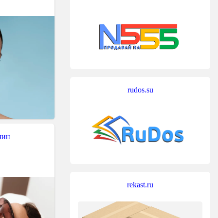
rudos.su
чин
rekast.ru