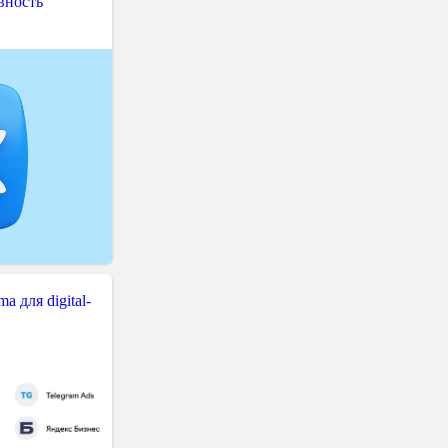
вность
 для digital-