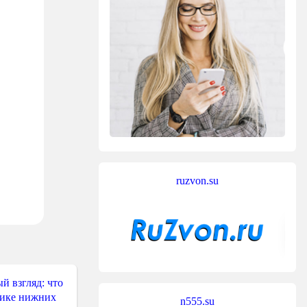
ruzvon.su
й взгляд: что
тике нижних
n555.su