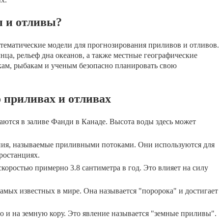
 и отливы?
ематические модели для прогнозирования приливов и отливов.
а, рельеф дна океанов, а также местные географические
кам, рыбакам и ученым безопасно планировать свою
 приливах и отливах
ются в заливе Фанди в Канаде. Высота воды здесь может
ния, называемые приливными потоками. Они используются для
ростанциях.
скоростью примерно 3.8 сантиметра в год. Это влияет на силу
мых известных в мире. Она называется "поророка" и достигает
о и на земную кору. Это явление называется "земные приливы".