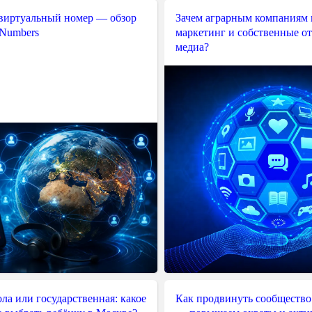
 виртуальный номер — обзор
Зачем аграрным компаниям 
 Numbers
маркетинг и собственные о
медиа?
ла или государственная: какое
Как продвинуть сообщество