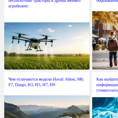
беспилотные тракторы и дроны меняют
образовани
агробизнес
Чем отличаются модели Haval: Jolion, M6,
Как выбрат
F7, Dargo, H3, H5, H7, H9
информацио
стоматологи