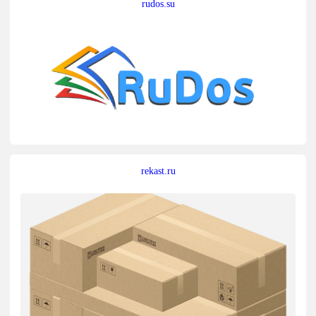
rudos.su
rekast.ru