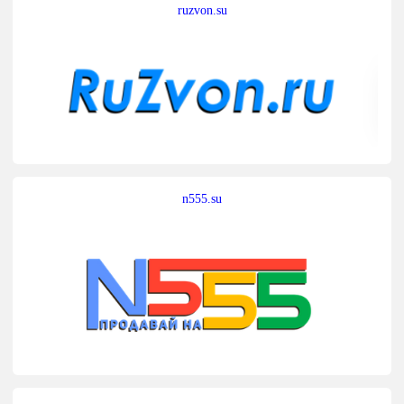
ruzvon.su
n555.su