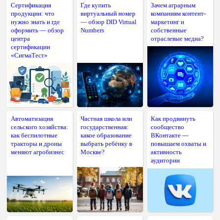
Сертификация
Где купить
Зачем аграрным
продукции: что
виртуальный номер
компаниям контент-
нужно знать и где
— обзор DID Virtual
маркетинг и
оформить — обзор
Numbers
собственные
центра
отраслевые медиа?
сертификации
«СигмаТест»
Автоматизация
Частная школа или
Как продвинуть
сельского хозяйства:
государственная:
сообщество
как беспилотные
какое образование
ВКонтакте —
тракторы и дроны
выбрать ребёнку в
повышаем охваты и
меняют агробизнес
Москве?
активность
аудитории