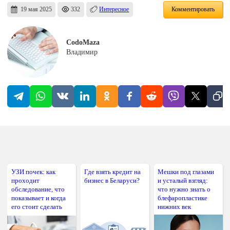
19 мая 2025
332
Интересное
Комментировать
CodoMaza
Владимир
УЗИ почек: как
Где взять кредит на
Мешки под глазами
проходит
бизнес в Беларуси?
и усталый взгляд:
обследование, что
что нужно знать о
показывает и когда
блефаропластике
его стоит сделать
нижних век