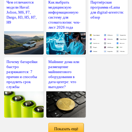
Чем отличаются
Как выбрать
Партнёрская
модели Haval:
медицинскую
программа eLama
Jolion, M6, F7,
информационную
для digital-агентств:
Dargo, H3, H5, H7,
систему для
обзор
H9
стоматологии: чек-
лист 2026 года
Почему батарейки
Майнинг дома или
быстро
размещение
разряжаются: 7
майнингового
причин и способы
оборудования в
продлить срок
дата-центре: что
службы
выгоднее?
Показать ещё