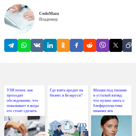
CodoMaza
Владимир
УЗИ почек: как
Где взять кредит на
Мешки под глазами
проходит
бизнес в Беларуси?
и усталый взгляд:
обследование, что
что нужно знать о
показывает и когда
блефаропластике
его стоит сделать
нижних век