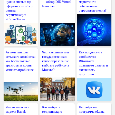
нужно знать и где
— обзор DID Virtual
маркетинг и
оформить — обзор
Numbers
собственные
центра
отраслевые медиа?
сертификации
«СигмаТест»
Автоматизация
Частная школа или
Как продвинуть
сельского хозяйства:
государственная:
сообщество
как беспилотные
какое образование
ВКонтакте —
тракторы и дроны
выбрать ребёнку в
повышаем охваты и
меняют агробизнес
Москве?
активность
аудитории
Чем отличаются
Как выбрать
Партнёрская
модели Haval:
медицинскую
программа eLama