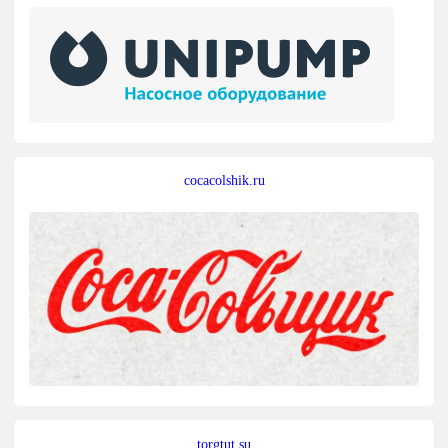
cocacolshik.ru
torgtut.su