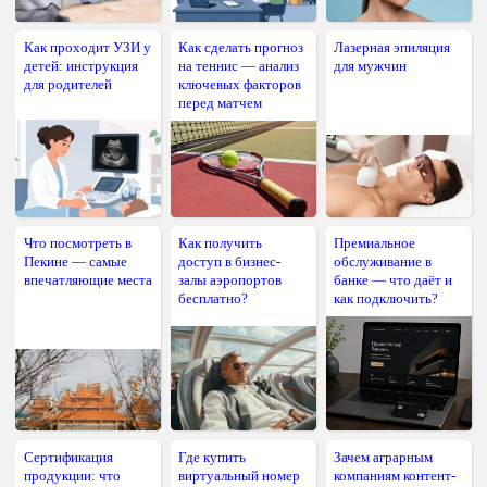
Как проходит УЗИ у
Как сделать прогноз
Лазерная эпиляция
детей: инструкция
на теннис — анализ
для мужчин
для родителей
ключевых факторов
перед матчем
Что посмотреть в
Как получить
Премиальное
Пекине — самые
доступ в бизнес-
обслуживание в
впечатляющие места
залы аэропортов
банке — что даёт и
бесплатно?
как подключить?
Сертификация
Где купить
Зачем аграрным
продукции: что
виртуальный номер
компаниям контент-