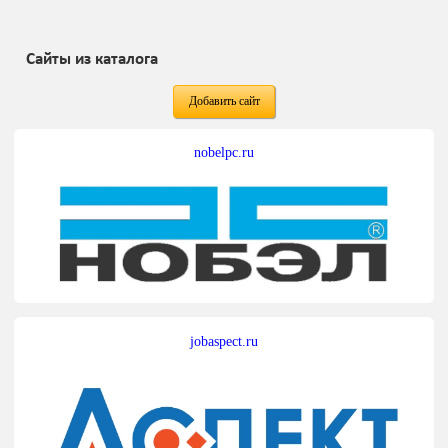
Сайты из каталога
Добавить сайт
nobelpc.ru
jobaspect.ru