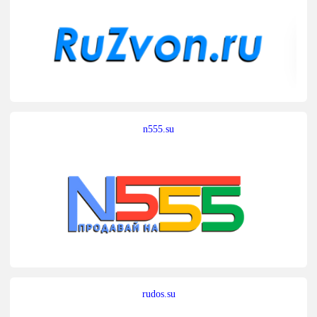
n555.su
rudos.su