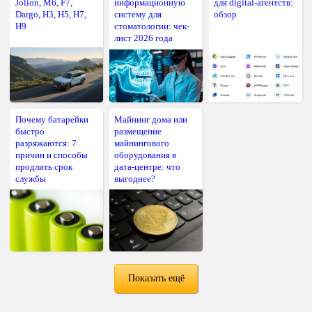
Jolion, M6, F7,
информационную
для digital-агентств:
Dargo, H3, H5, H7,
систему для
обзор
H9
стоматологии: чек-
лист 2026 года
Почему батарейки
Майнинг дома или
быстро
размещение
разряжаются: 7
майнингового
причин и способы
оборудования в
продлить срок
дата-центре: что
службы
выгоднее?
Показать ещё