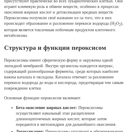
присутствуют практически во всех эукариотических клетках. Они
играют ключевую роль в обмене веществ, особенно в процессах
окисления жирных кислот и детоксикации вредных веществ.
Пероксисомы получили своё название из-за того, что в них
происходит образование и разложение перекиси водорода (H
O
),
2
2
которая является токсичным побочным продуктом клеточного
метаболизма.
Структура и функции пероксисом
Пероксисомы имеют сферическую форму и окружены одной
липидной мембраной. Внутри органеллы находится матрикс,
содержащий разнообразные ферменты, среди которых наиболее
важны каталаза и оксидазы. Каталаза отвечает за разложение
перекиси водорода до воды и кислорода, предотвращая тем самым
повреждение клетки.
Основные функции пероксисом включают:
Бета-окисление жирных кислот:
Пероксисомы
осуществляют начальный этап расщепления
длинноцепочечных жирных кислот, которые затем
передаются в митохондрии для дальнейшего окисления.
Детоксикация:
Пероксисомы участвуют в обезвреживании