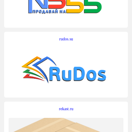
rudos.su
rekast.ru