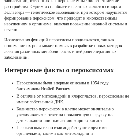
заболеваний, известных как пероксисомные биогенетические
расстройства. Одним из наиболее известных является синдром
Зеллвегера — генетическое заболевание, при котором нарушается
формирование пероксисом, что приводит к множественным
нарушениям в организме, включая поражение нервной системы и
печени.
Исследования функций пероксисом продолжаются, так как
понимание их роли может помочь в разработке новых методов
лечения различных метаболических и нейродегенеративных
заболеваний.
Интересные факты о пероксисомах
Пероксисомы были впервые описаны в 1954 году
биохимиком Исайей Раоэлем.
В отличие от митохондрий и хлоропластов, пероксисомы не
имеют собственной ДНК.
Количество пероксисом в клетке может значительно
увеличиваться в ответ на повышенную нагрузку по
детоксикации или окислению жирных кислот.
Пероксисомы тесно взаимодействуют с другими
органеллами, такими как митохондрии и