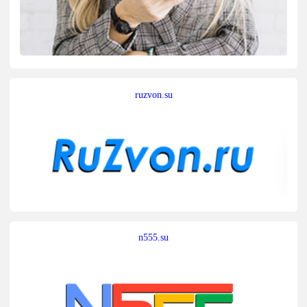
ruzvon.su
n555.su