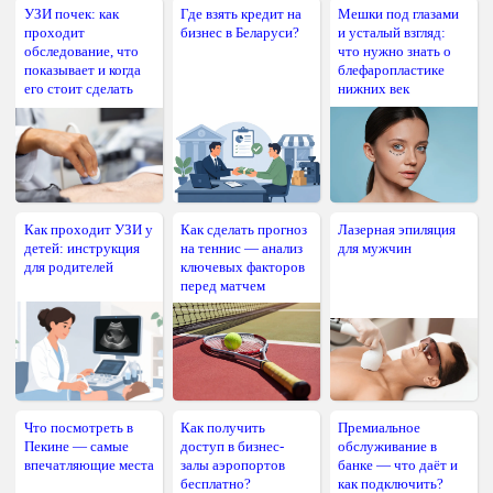
УЗИ почек: как
Где взять кредит на
Мешки под глазами
проходит
бизнес в Беларуси?
и усталый взгляд:
обследование, что
что нужно знать о
показывает и когда
блефаропластике
его стоит сделать
нижних век
Как проходит УЗИ у
Как сделать прогноз
Лазерная эпиляция
детей: инструкция
на теннис — анализ
для мужчин
для родителей
ключевых факторов
перед матчем
Что посмотреть в
Как получить
Премиальное
Пекине — самые
доступ в бизнес-
обслуживание в
впечатляющие места
залы аэропортов
банке — что даёт и
бесплатно?
как подключить?