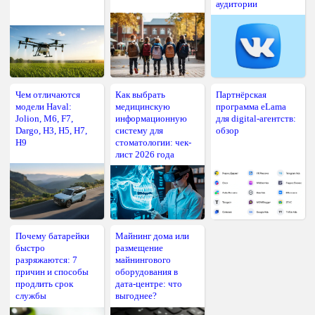
аудитории
Чем отличаются
Как выбрать
Партнёрская
модели Haval:
медицинскую
программа eLama
Jolion, M6, F7,
информационную
для digital-агентств:
Dargo, H3, H5, H7,
систему для
обзор
H9
стоматологии: чек-
лист 2026 года
Почему батарейки
Майнинг дома или
быстро
размещение
разряжаются: 7
майнингового
причин и способы
оборудования в
продлить срок
дата-центре: что
службы
выгоднее?