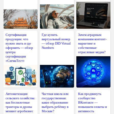
Сертификация
Где купить
Зачем аграрным
продукции: что
виртуальный номер
компаниям контент-
нужно знать и где
— обзор DID Virtual
маркетинг и
оформить — обзор
Numbers
собственные
центра
отраслевые медиа?
сертификации
«СигмаТест»
Автоматизация
Частная школа или
Как продвинуть
сельского хозяйства:
государственная:
сообщество
как беспилотные
какое образование
ВКонтакте —
тракторы и дроны
выбрать ребёнку в
повышаем охваты и
меняют агробизнес
Москве?
активность