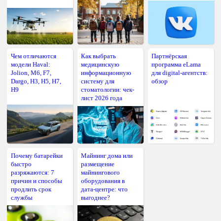
Чем отличаются
Как выбрать
Партнёрская
модели Haval:
медицинскую
программа eLama
Jolion, M6, F7,
информационную
для digital-агентств:
Dargo, H3, H5, H7,
систему для
обзор
H9
стоматологии: чек-
лист 2026 года
Почему батарейки
Майнинг дома или
быстро
размещение
разряжаются: 7
майнингового
причин и способы
оборудования в
продлить срок
дата-центре: что
службы
выгоднее?