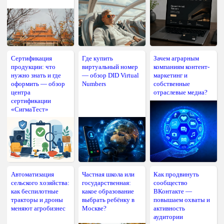
Сертификация
Где купить
Зачем аграрным
продукции: что
виртуальный номер
компаниям контент-
нужно знать и где
— обзор DID Virtual
маркетинг и
оформить — обзор
Numbers
собственные
центра
отраслевые медиа?
сертификации
«СигмаТест»
Автоматизация
Частная школа или
Как продвинуть
сельского хозяйства:
государственная:
сообщество
как беспилотные
какое образование
ВКонтакте —
тракторы и дроны
выбрать ребёнку в
повышаем охваты и
меняют агробизнес
Москве?
активность
аудитории