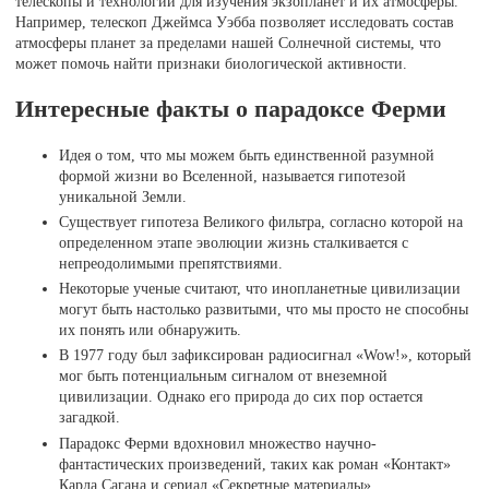
телескопы и технологии для изучения экзопланет и их атмосферы.
Например, телескоп Джеймса Уэбба позволяет исследовать состав
атмосферы планет за пределами нашей Солнечной системы, что
может помочь найти признаки биологической активности.
Интересные факты о парадоксе Ферми
Идея о том, что мы можем быть единственной разумной
формой жизни во Вселенной, называется гипотезой
уникальной Земли.
Существует гипотеза Великого фильтра, согласно которой на
определенном этапе эволюции жизнь сталкивается с
непреодолимыми препятствиями.
Некоторые ученые считают, что инопланетные цивилизации
могут быть настолько развитыми, что мы просто не способны
их понять или обнаружить.
В 1977 году был зафиксирован радиосигнал «Wow!», который
мог быть потенциальным сигналом от внеземной
цивилизации. Однако его природа до сих пор остается
загадкой.
Парадокс Ферми вдохновил множество научно-
фантастических произведений, таких как роман «Контакт»
Карла Сагана и сериал «Секретные материалы».