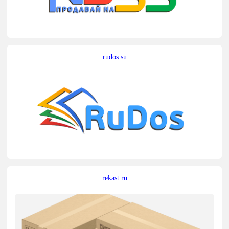
rudos.su
rekast.ru