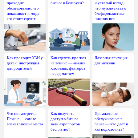
проходит
бизнес в Беларуси?
и усталый взгляд:
обследование, что
что нужно знать о
показывает и когда
блефаропластике
его стоит сделать
нижних век
Как проходит УЗИ у
Как сделать прогноз
Лазерная эпиляция
детей: инструкция
на теннис — анализ
для мужчин
для родителей
ключевых факторов
перед матчем
Что посмотреть в
Как получить
Премиальное
Пекине — самые
доступ в бизнес-
обслуживание в
впечатляющие места
залы аэропортов
банке — что даёт и
бесплатно?
как подключить?