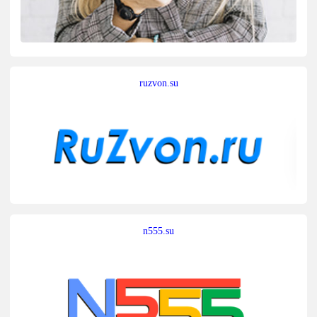
ruzvon.su
n555.su