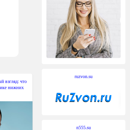
ruzvon.su
й взгляд: что
тике нижних
n555.su