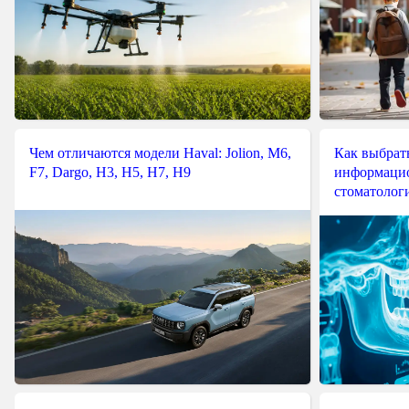
Чем отличаются модели Haval: Jolion, M6,
Как выбрат
F7, Dargo, H3, H5, H7, H9
информацио
стоматологи