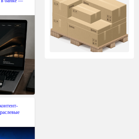
 в банке —
контент-
траслевые