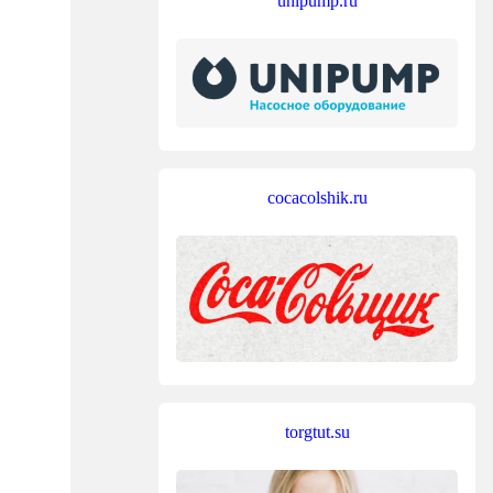
unipump.ru
cocacolshik.ru
torgtut.su