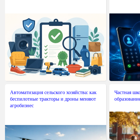
Автоматизация сельского хозяйства: как
Частная шко
беспилотные тракторы и дроны меняют
образовани
агробизнес