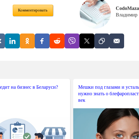
CodoMaza
Комментировать
Владимир
редит на бизнес в Беларуси?
Мешки под глазами и усталы
нужно знать о блефароплас
век