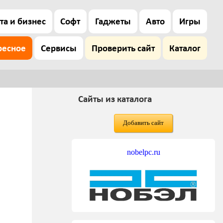
та и бизнес
Софт
Гаджеты
Авто
Игры
ресное
Сервисы
Проверить сайт
Каталог
Сайты из каталога
Добавить сайт
nobelpc.ru