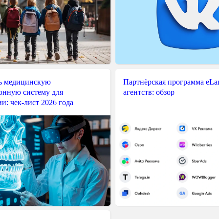
ь медицинскую
Партнёрская программа eLama
нную систему для
агентств: обзор
и: чек-лист 2026 года