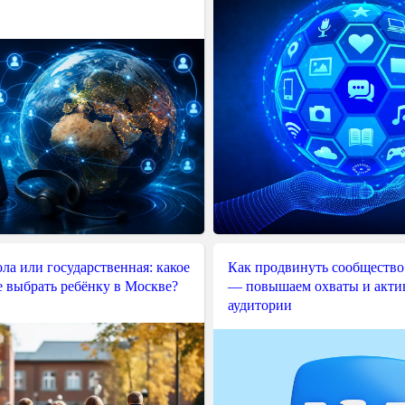
ла или государственная: какое
Как продвинуть сообщество
е выбрать ребёнку в Москве?
— повышаем охваты и акти
аудитории