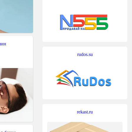
чин
rudos.su
rekast.ru