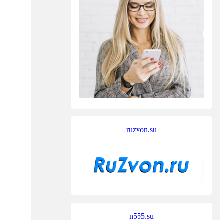
ruzvon.su
n555.su