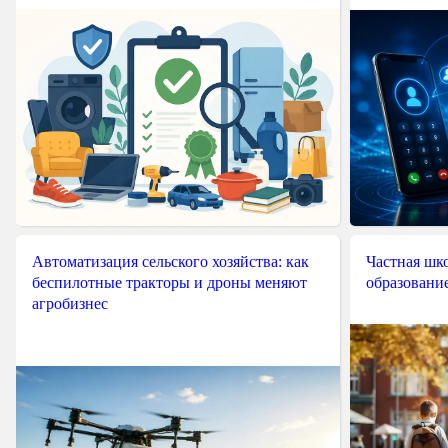
Автоматизация сельского хозяйства: как
Частная шко
беспилотные тракторы и дроны меняют
образовани
агробизнес