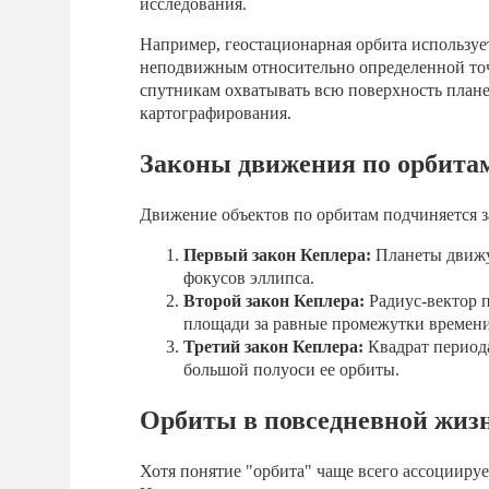
исследования.
Например, геостационарная орбита использует
неподвижным относительно определенной точ
спутникам охватывать всю поверхность плане
картографирования.
Законы движения по орбита
Движение объектов по орбитам подчиняется з
Первый закон Кеплера:
Планеты движут
фокусов эллипса.
Второй закон Кеплера:
Радиус-вектор п
площади за равные промежутки времени
Третий закон Кеплера:
Квадрат период
большой полуоси ее орбиты.
Орбиты в повседневной жиз
Хотя понятие "орбита" чаще всего ассоциируе