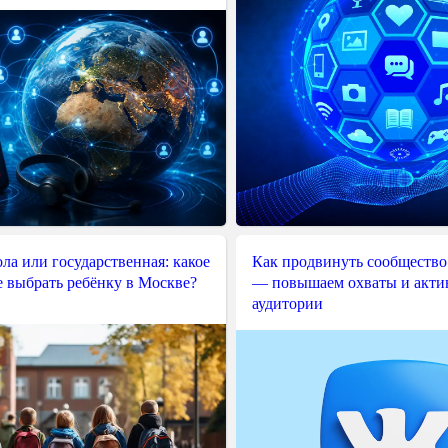
ла или государственная: какое
Как продвинуть сообщество
е выбрать ребёнку в Москве?
— повышаем охваты и акти
аудитории