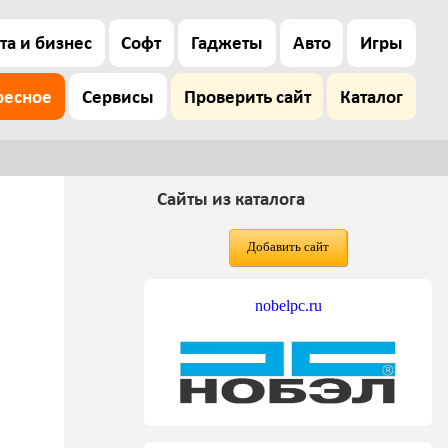
та и бизнес
Софт
Гаджеты
Авто
Игры
ресное
Сервисы
Проверить сайт
Каталог
Сайты из каталога
Добавить сайт
nobelpc.ru