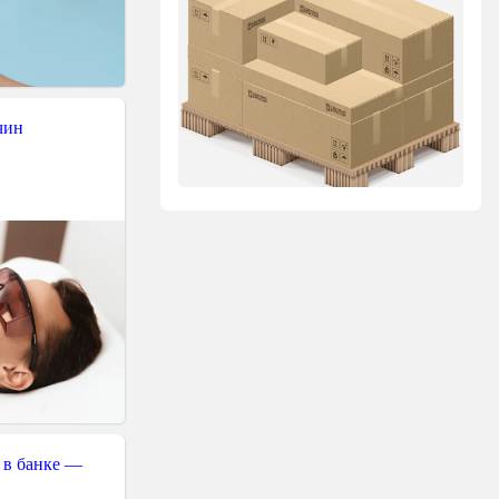
чин
 в банке —