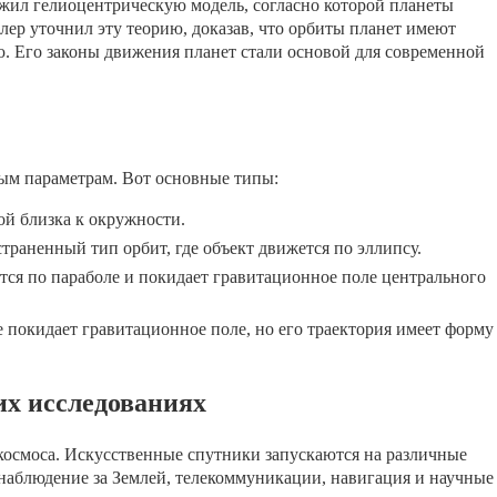
жил гелиоцентрическую модель, согласно которой планеты
ер уточнил эту теорию, доказав, что орбиты планет имеют
ю. Его законы движения планет стали основой для современной
ым параметрам. Вот основные типы:
ой близка к окружности.
раненный тип орбит, где объект движется по эллипсу.
ся по параболе и покидает гравитационное поле центрального
 покидает гравитационное поле, но его траектория имеет форму
их исследованиях
осмоса. Искусственные спутники запускаются на различные
наблюдение за Землей, телекоммуникации, навигация и научные