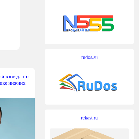
rudos.su
й взгляд: что
тике нижних
rekast.ru