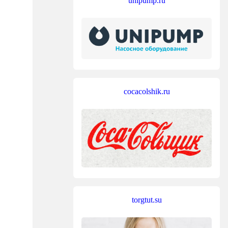
unipump.ru
cocacolshik.ru
torgtut.su