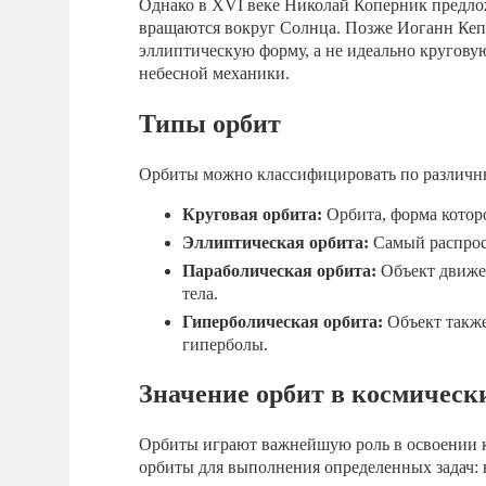
Однако в XVI веке Николай Коперник предло
вращаются вокруг Солнца. Позже Иоганн Кепл
эллиптическую форму, а не идеально кругову
небесной механики.
Типы орбит
Орбиты можно классифицировать по различн
Круговая орбита:
Орбита, форма котор
Эллиптическая орбита:
Самый распрост
Параболическая орбита:
Объект движет
тела.
Гиперболическая орбита:
Объект также
гиперболы.
Значение орбит в космическ
Орбиты играют важнейшую роль в освоении к
орбиты для выполнения определенных задач: 