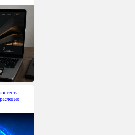
контент-
траслевые