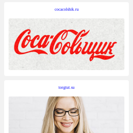
cocacolshik.ru
torgtut.su