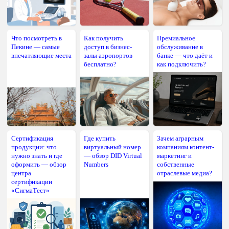
Что посмотреть в
Как получить
Премиальное
Пекине — самые
доступ в бизнес-
обслуживание в
впечатляющие места
залы аэропортов
банке — что даёт и
бесплатно?
как подключить?
Сертификация
Где купить
Зачем аграрным
продукции: что
виртуальный номер
компаниям контент-
нужно знать и где
— обзор DID Virtual
маркетинг и
оформить — обзор
Numbers
собственные
центра
отраслевые медиа?
сертификации
«СигмаТест»