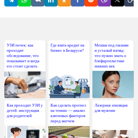
УЗИ почек: как
Где взять кредит на
Мешки под глазами
проходит
бизнес в Беларуси?
и усталый взгляд:
обследование, что
что нужно знать о
показывает и когда
блефаропластике
его стоит сделать
нижних век
Как проходит УЗИ у
Как сделать прогноз
Лазерная эпиляция
детей: инструкция
на теннис — анализ
для мужчин
для родителей
ключевых факторов
перед матчем