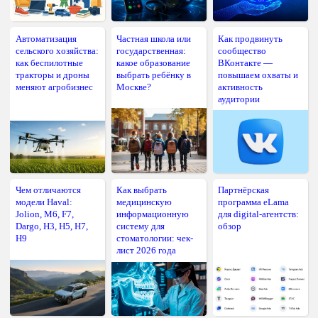
Автоматизация
Частная школа или
Как продвинуть
сельского хозяйства:
государственная:
сообщество
как беспилотные
какое образование
ВКонтакте —
тракторы и дроны
выбрать ребёнку в
повышаем охваты и
меняют агробизнес
Москве?
активность
аудитории
Чем отличаются
Как выбрать
Партнёрская
модели Haval:
медицинскую
программа eLama
Jolion, M6, F7,
информационную
для digital-агентств:
Dargo, H3, H5, H7,
систему для
обзор
H9
стоматологии: чек-
лист 2026 года