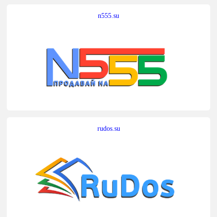
n555.su
rudos.su