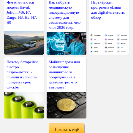
Чем отличаются
Как выбрать
Партнёрская
модели Haval:
медицинскую
программа eLama
Jolion, M6, F7,
информационную
для digital-агентств:
Dargo, H3, H5, H7,
систему для
обзор
H9
стоматологии: чек-
лист 2026 года
Почему батарейки
Майнинг дома или
быстро
размещение
разряжаются: 7
майнингового
причин и способы
оборудования в
продлить срок
дата-центре: что
службы
выгоднее?
Показать ещё