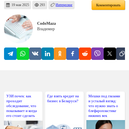
19 мая 2025
293
Интересное
Комментировать
CodoMaza
Владимир
УЗИ почек: как
Где взять кредит на
Мешки под глазами
проходит
бизнес в Беларуси?
и усталый взгляд:
обследование, что
что нужно знать о
показывает и когда
блефаропластике
его стоит сделать
нижних век