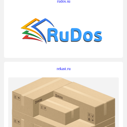
rudos.su
rekast.ru