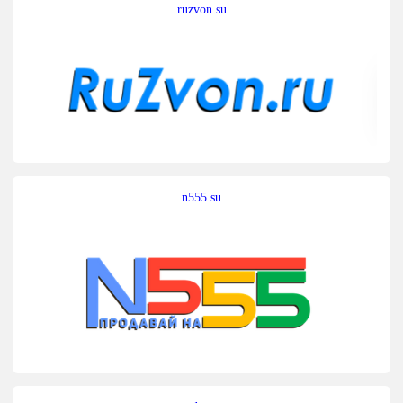
ruzvon.su
n555.su