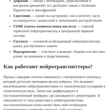
Дофамин
— связан с мотивацией, удовольствием и
контролем движений; его дисбаланс связан с болезнью
Паркинсона и шизофренией.
Серотонин
— влияет на настроение, сон и аппетит; часто
ассоциируется с депрессией и тревожными расстройствами.
ГАМК (гамма-аминомасляная кислота)
— главный
тормозной нейротрансмиттер в центральной нервной
системе.
Глутамат
— основной возбуждающий нейротрансмиттер,
важен для обучения и памяти.
Норадреналин
— участвует в реакции «борьбы или бегства»,
влияет на внимание и бодрствование.
Как работают нейротрансмиттеры?
Процесс передачи сигнала начинается с электрического импульса,
который достигает окончания аксона нейрона. Это вызывает
высвобождение нейротрансмиттеров из синаптических пузырьков в
синаптическую щель. Затем они диффундируют к
постсинаптической мембране, где связываются с рецепторами. В
зависимости от типа рецептора и нейротрансмиттера,
постсинаптическая клетка может быть либо возбуждена
(стимулирована к передаче сигнала), либо подавлена.