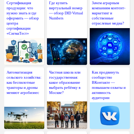
Сертификация
Где купить
Зачем аграрным
продукции: что
виртуальный номер
компаниям контент-
нужно знать и где
— обзор DID Virtual
маркетинг и
оформить — обзор
Numbers
собственные
центра
отраслевые медиа?
сертификации
«СигмаТест»
Автоматизация
Частная школа или
Как продвинуть
сельского хозяйства:
государственная:
сообщество
как беспилотные
какое образование
ВКонтакте —
тракторы и дроны
выбрать ребёнку в
повышаем охваты и
меняют агробизнес
Москве?
активность
аудитории