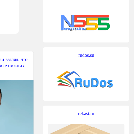
rudos.su
й взгляд: что
тике нижних
rekast.ru