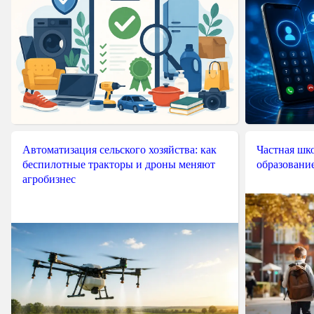
Автоматизация сельского хозяйства: как
Частная шко
беспилотные тракторы и дроны меняют
образовани
агробизнес