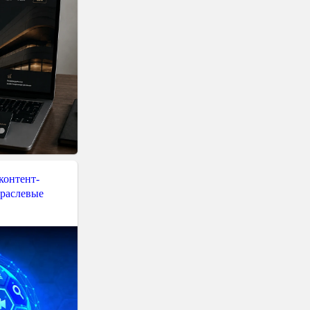
контент-
траслевые