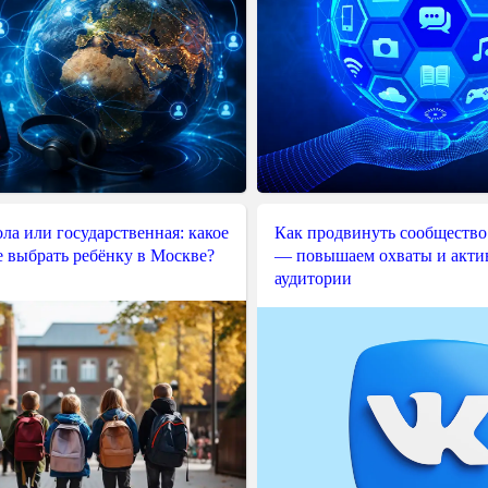
ла или государственная: какое
Как продвинуть сообщество
е выбрать ребёнку в Москве?
— повышаем охваты и акти
аудитории