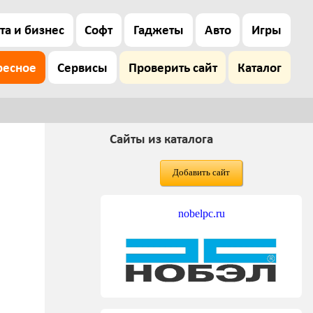
та и бизнес
Софт
Гаджеты
Авто
Игры
ресное
Сервисы
Проверить сайт
Каталог
Сайты из каталога
Добавить сайт
nobelpc.ru