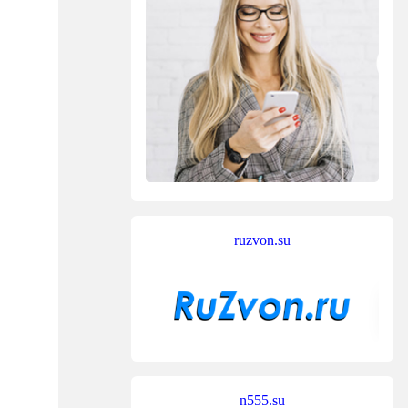
ruzvon.su
n555.su