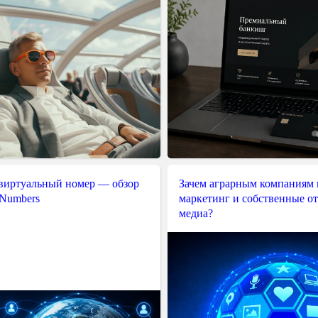
 виртуальный номер — обзор
Зачем аграрным компаниям 
 Numbers
маркетинг и собственные о
медиа?