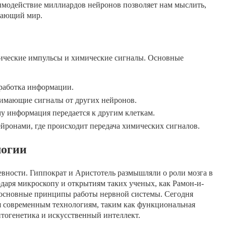
аимодействие миллиардов нейронов позволяет нам мыслить,
ужающий мир.
ические импульсы и химические сигналы. Основные
бработка информации.
имающие сигналы от других нейронов.
у информация передается к другим клеткам.
йронами, где происходит передача химических сигналов.
логии
евности. Гиппократ и Аристотель размышляли о роли мозга в
годаря микроскопу и открытиям таких ученых, как Рамон-и-
 основные принципы работы нервной системы. Сегодня
я современным технологиям, таким как функциональная
тогенетика и искусственный интеллект.