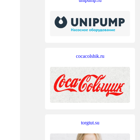
unipump.ru
cocacolshik.ru
torgtut.su