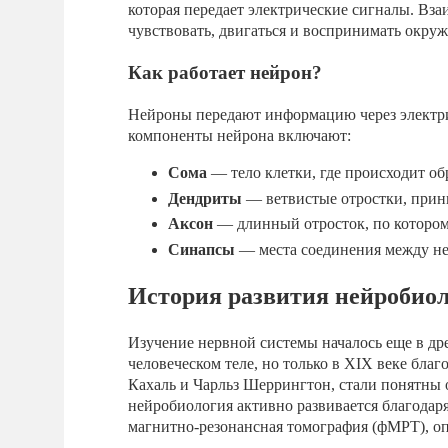
которая передает электрические сигналы. Вз
чувствовать, двигаться и воспринимать окр
Как работает нейрон?
Нейроны передают информацию через электр
компоненты нейрона включают:
Сома
— тело клетки, где происходит о
Дендриты
— ветвистые отростки, прин
Аксон
— длинный отросток, по котором
Синапсы
— места соединения между не
История развития нейробио
Изучение нервной системы началось еще в др
человеческом теле, но только в XIX веке бла
Кахаль и Чарльз Шеррингтон, стали понятны
нейробиология активно развивается благодар
магнитно-резонансная томография (фМРТ), оп