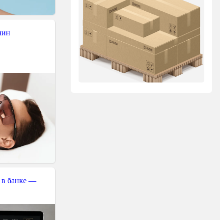
чин
 в банке —