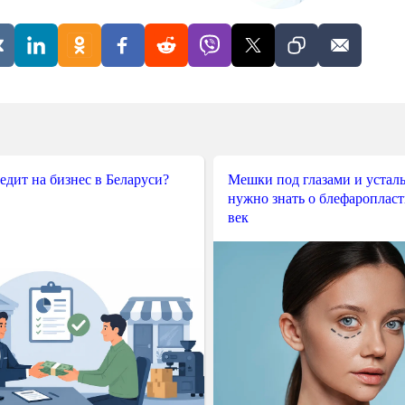
редит на бизнес в Беларуси?
Мешки под глазами и усталы
нужно знать о блефароплас
век