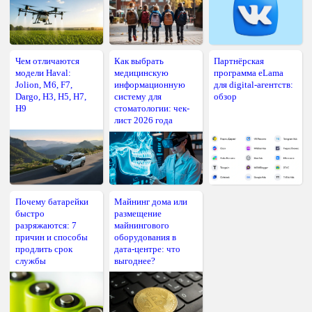
Чем отличаются
Как выбрать
Партнёрская
модели Haval:
медицинскую
программа eLama
Jolion, M6, F7,
информационную
для digital-агентств:
Dargo, H3, H5, H7,
систему для
обзор
H9
стоматологии: чек-
лист 2026 года
Почему батарейки
Майнинг дома или
быстро
размещение
разряжаются: 7
майнингового
причин и способы
оборудования в
продлить срок
дата-центре: что
службы
выгоднее?