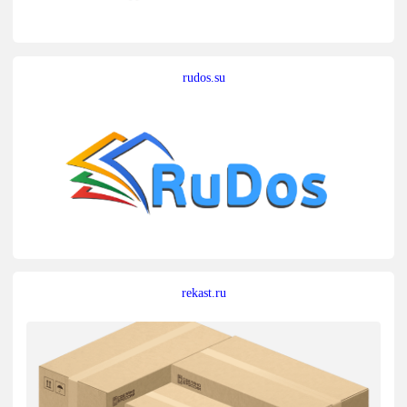
rudos.su
rekast.ru