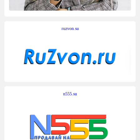
ruzvon.su
n555.su