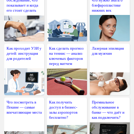
обследование, что
что нужно знать о
показывает и когда
блефаропластике
его стоит сделать
нижних век
Как проходит УЗИ у
Как сделать прогноз
Лазерная эпиляция
детей: инструкция
на теннис — анализ
для мужчин
для родителей
ключевых факторов
перед матчем
Что посмотреть в
Как получить
Премиальное
Пекине — самые
доступ в бизнес-
обслуживание в
впечатляющие места
залы аэропортов
банке — что даёт и
бесплатно?
как подключить?