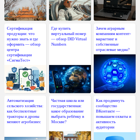
Сертификация
Где купить
Зачем аграрным
продукции: что
виртуальный номер
компаниям контент-
нужно знать и где
— обзор DID Virtual
маркетинг и
оформить — обзор
Numbers
собственные
центра
отраслевые медиа?
сертификации
«СигмаТест»
Автоматизация
Частная школа или
Как продвинуть
сельского хозяйства:
государственная:
сообщество
как беспилотные
какое образование
ВКонтакте —
тракторы и дроны
выбрать ребёнку в
повышаем охваты и
меняют агробизнес
Москве?
активность
аудитории