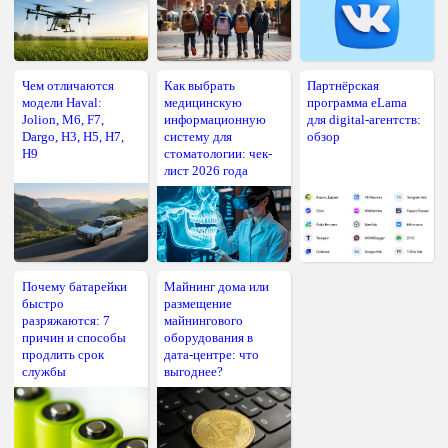
Чем отличаются
Как выбрать
Партнёрская
модели Haval:
медицинскую
программа eLama
Jolion, M6, F7,
информационную
для digital-агентств:
Dargo, H3, H5, H7,
систему для
обзор
H9
стоматологии: чек-
лист 2026 года
Почему батарейки
Майнинг дома или
быстро
размещение
разряжаются: 7
майнингового
причин и способы
оборудования в
продлить срок
дата-центре: что
службы
выгоднее?