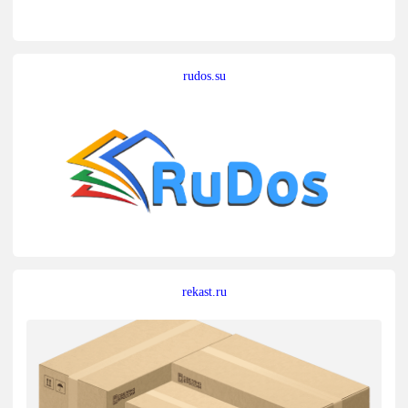
rudos.su
rekast.ru