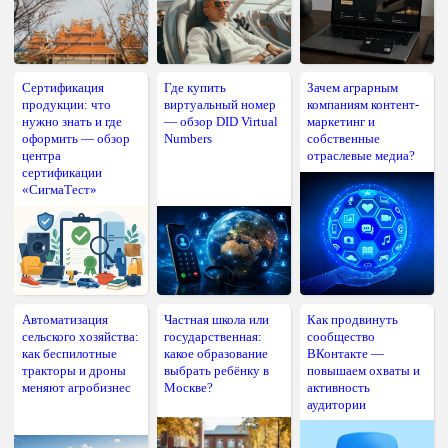
Сертификация
Где купить
Зачем аграрным
продукции: что
виртуальный номер
компаниям контент-
нужно знать и где
— обзор DID Virtual
маркетинг и
оформить — обзор
Numbers
собственные
центра
отраслевые медиа?
сертификации
«СигмаТест»
Автоматизация
Частная школа или
Как продвинуть
сельского хозяйства:
государственная:
сообщество
как беспилотные
какое образование
ВКонтакте —
тракторы и дроны
выбрать ребёнку в
повышаем охваты и
меняют агробизнес
Москве?
активность
аудитории