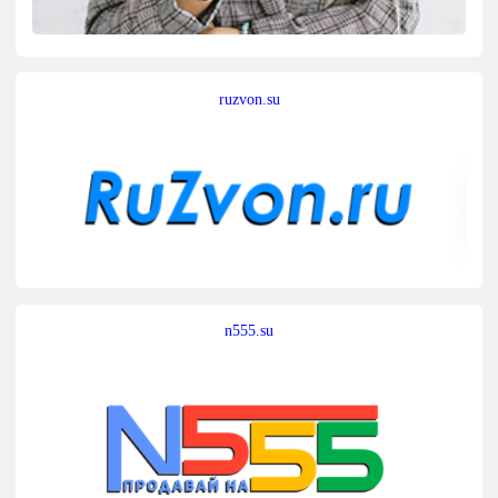
ruzvon.su
n555.su