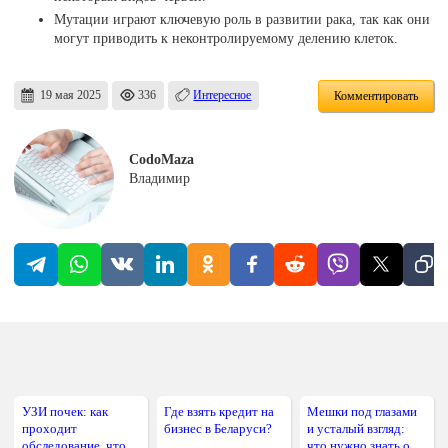
Мутации играют ключевую роль в развитии рака, так как они
могут приводить к неконтролируемому делению клеток.
19 мая 2025
336
Интересное
Комментировать
CodoMaza
Владимир
УЗИ почек: как
Где взять кредит на
Мешки под глазами
проходит
бизнес в Беларуси?
и усталый взгляд:
обследование, что
что нужно знать о