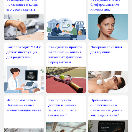
показывает и когда
блефаропластике
его стоит сделать
нижних век
Как проходит УЗИ у
Как сделать прогноз
Лазерная эпиляция
детей: инструкция
на теннис — анализ
для мужчин
для родителей
ключевых факторов
перед матчем
Что посмотреть в
Как получить
Премиальное
Пекине — самые
доступ в бизнес-
обслуживание в
впечатляющие места
залы аэропортов
банке — что даёт и
бесплатно?
как подключить?