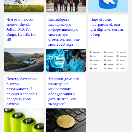
Чем отличаются
Как выбрать
Партнёрская
модели Haval:
медицинскую
программа eLama
Jolion, M6, F7,
информационную
для digital-агентств:
Dargo, H3, H5, H7,
систему для
обзор
H9
стоматологии: чек-
лист 2026 года
Почему батарейки
Майнинг дома или
быстро
размещение
разряжаются: 7
майнингового
причин и способы
оборудования в
продлить срок
дата-центре: что
службы
выгоднее?