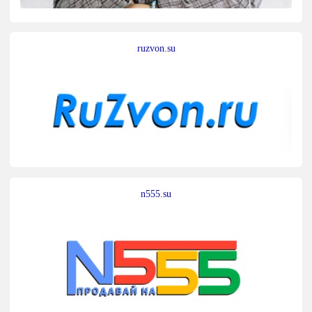
ruzvon.su
n555.su