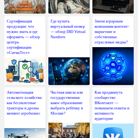
Сертификация
Где купить
Зачем аграрным
продукции: что
виртуальный номер
компаниям контент-
нужно знать и где
— обзор DID Virtual
маркетинг и
оформить — обзор
Numbers
собственные
центра
отраслевые медиа?
сертификации
«СигмаТест»
Автоматизация
Частная школа или
Как продвинуть
сельского хозяйства:
государственная:
сообщество
как беспилотные
какое образование
ВКонтакте —
тракторы и дроны
выбрать ребёнку в
повышаем охваты и
меняют агробизнес
Москве?
активность
аудитории