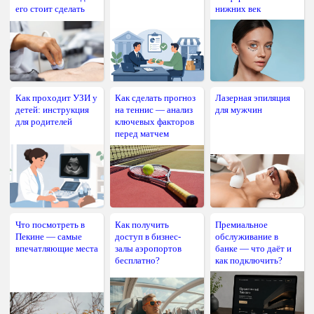
его стоит сделать
нижних век
Как проходит УЗИ у
Как сделать прогноз
Лазерная эпиляция
детей: инструкция
на теннис — анализ
для мужчин
для родителей
ключевых факторов
перед матчем
Что посмотреть в
Как получить
Премиальное
Пекине — самые
доступ в бизнес-
обслуживание в
впечатляющие места
залы аэропортов
банке — что даёт и
бесплатно?
как подключить?