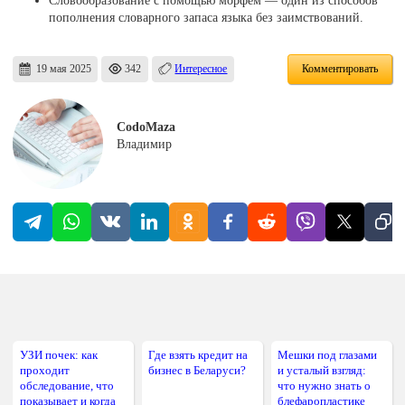
Словообразование с помощью морфем — один из способов
пополнения словарного запаса языка без заимствований.
19 мая 2025
342
Интересное
Комментировать
CodoMaza
Владимир
УЗИ почек: как
Где взять кредит на
Мешки под глазами
проходит
бизнес в Беларуси?
и усталый взгляд:
обследование, что
что нужно знать о
показывает и когда
блефаропластике