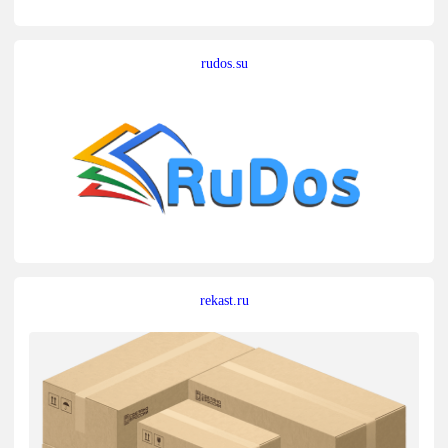
rudos.su
rekast.ru