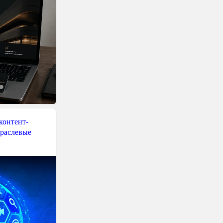
контент-
траслевые