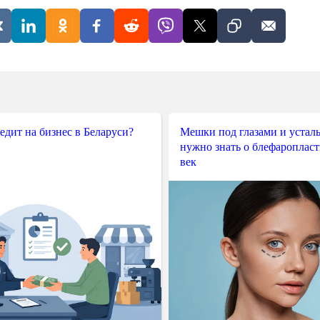
редит на бизнес в Беларуси?
Мешки под глазами и усталы
нужно знать о блефароплас
век