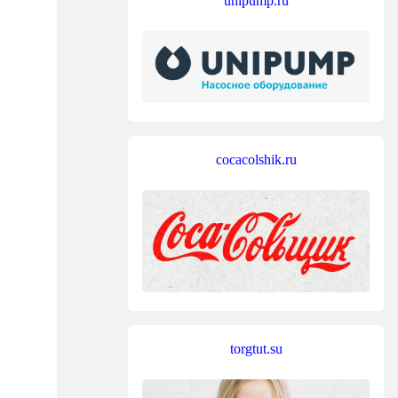
unipump.ru
cocacolshik.ru
torgtut.su