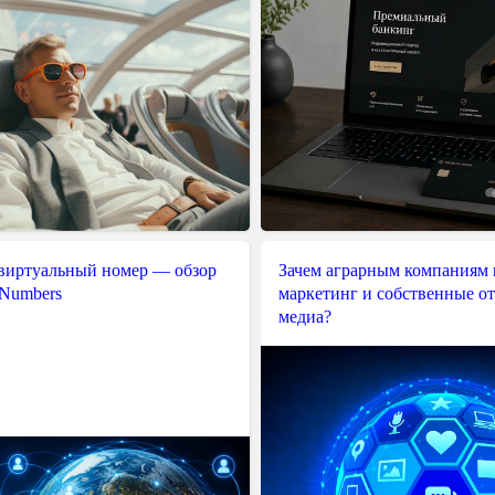
 виртуальный номер — обзор
Зачем аграрным компаниям 
 Numbers
маркетинг и собственные о
медиа?