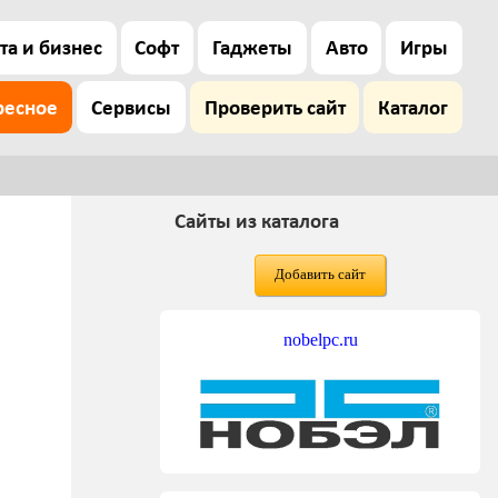
та и бизнес
Софт
Гаджеты
Авто
Игры
ресное
Сервисы
Проверить сайт
Каталог
Сайты из каталога
Добавить сайт
nobelpc.ru