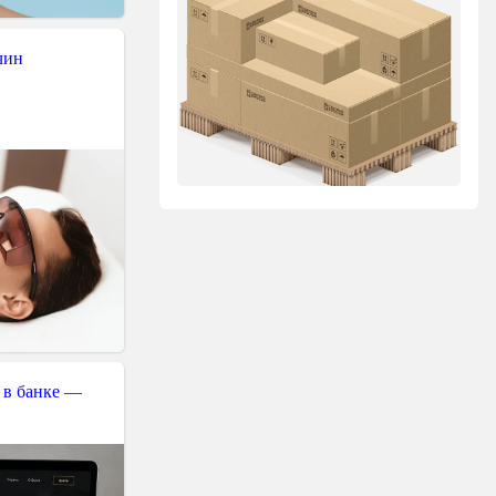
чин
 в банке —