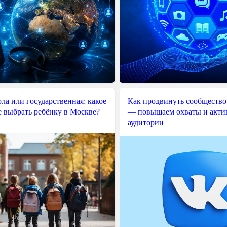
ла или государственная: какое
Как продвинуть сообщество
е выбрать ребёнку в Москве?
— повышаем охваты и акти
аудитории