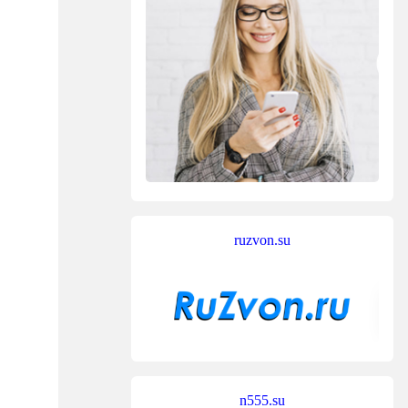
ruzvon.su
n555.su