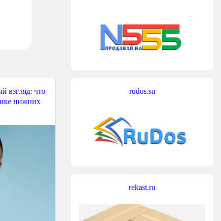
й взгляд: что
rudos.su
тике нижних
rekast.ru