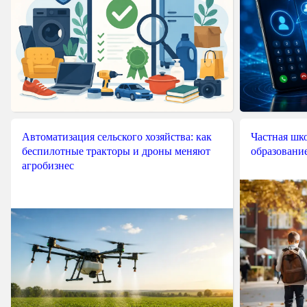
Автоматизация сельского хозяйства: как
Частная шко
беспилотные тракторы и дроны меняют
образовани
агробизнес