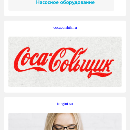
cocacolshik.ru
torgtut.su