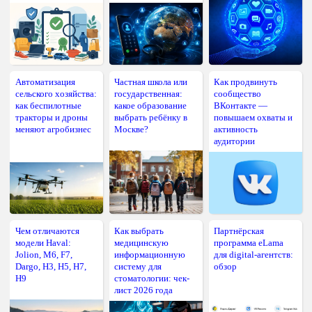
Автоматизация
Частная школа или
Как продвинуть
сельского хозяйства:
государственная:
сообщество
как беспилотные
какое образование
ВКонтакте —
тракторы и дроны
выбрать ребёнку в
повышаем охваты и
меняют агробизнес
Москве?
активность
аудитории
Чем отличаются
Как выбрать
Партнёрская
модели Haval:
медицинскую
программа eLama
Jolion, M6, F7,
информационную
для digital-агентств:
Dargo, H3, H5, H7,
систему для
обзор
H9
стоматологии: чек-
лист 2026 года