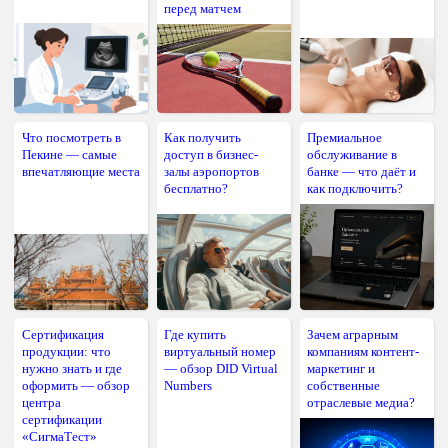
перед матчем
Что посмотреть в
Как получить
Премиальное
Пекине — самые
доступ в бизнес-
обслуживание в
впечатляющие места
залы аэропортов
банке — что даёт и
бесплатно?
как подключить?
Сертификация
Где купить
Зачем аграрным
продукции: что
виртуальный номер
компаниям контент-
нужно знать и где
— обзор DID Virtual
маркетинг и
оформить — обзор
Numbers
собственные
центра
отраслевые медиа?
сертификации
«СигмаТест»