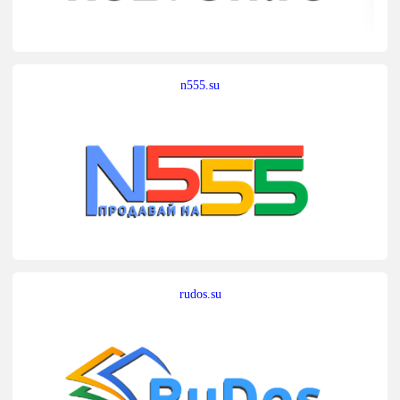
n555.su
rudos.su