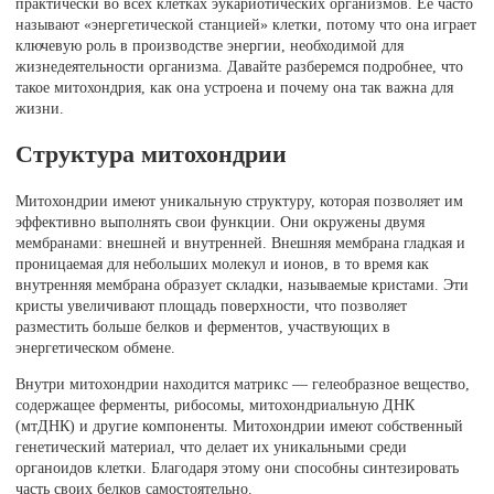
практически во всех клетках эукариотических организмов. Ее часто
называют «энергетической станцией» клетки, потому что она играет
ключевую роль в производстве энергии, необходимой для
жизнедеятельности организма. Давайте разберемся подробнее, что
такое митохондрия, как она устроена и почему она так важна для
жизни.
Структура митохондрии
Митохондрии имеют уникальную структуру, которая позволяет им
эффективно выполнять свои функции. Они окружены двумя
мембранами: внешней и внутренней. Внешняя мембрана гладкая и
проницаемая для небольших молекул и ионов, в то время как
внутренняя мембрана образует складки, называемые кристами. Эти
кристы увеличивают площадь поверхности, что позволяет
разместить больше белков и ферментов, участвующих в
энергетическом обмене.
Внутри митохондрии находится матрикс — гелеобразное вещество,
содержащее ферменты, рибосомы, митохондриальную ДНК
(мтДНК) и другие компоненты. Митохондрии имеют собственный
генетический материал, что делает их уникальными среди
органоидов клетки. Благодаря этому они способны синтезировать
часть своих белков самостоятельно.