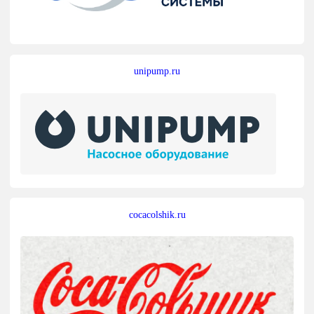
unipump.ru
cocacolshik.ru