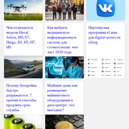
Чем отличаются
Как выбрать
Партнёрская
модели Haval:
медицинскую
программа eLama
Jolion, M6, F7,
информационную
для digital-агентств:
Dargo, H3, H5, H7,
систему для
обзор
H9
стоматологии: чек-
лист 2026 года
Почему батарейки
Майнинг дома или
быстро
размещение
разряжаются: 7
майнингового
причин и способы
оборудования в
продлить срок
дата-центре: что
службы
выгоднее?