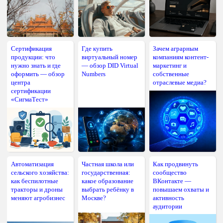
Сертификация
Где купить
Зачем аграрным
продукции: что
виртуальный номер
компаниям контент-
нужно знать и где
— обзор DID Virtual
маркетинг и
оформить — обзор
Numbers
собственные
центра
отраслевые медиа?
сертификации
«СигмаТест»
Автоматизация
Частная школа или
Как продвинуть
сельского хозяйства:
государственная:
сообщество
как беспилотные
какое образование
ВКонтакте —
тракторы и дроны
выбрать ребёнку в
повышаем охваты и
меняют агробизнес
Москве?
активность
аудитории