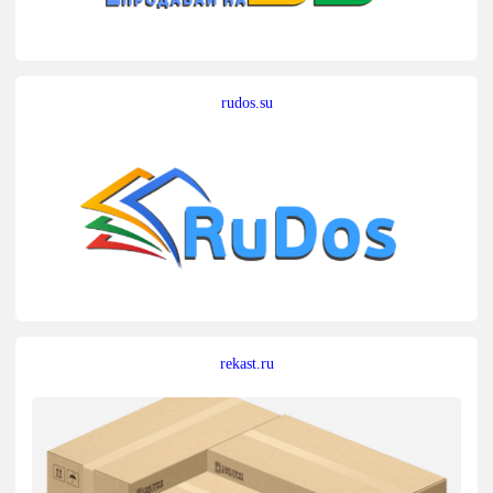
rudos.su
rekast.ru