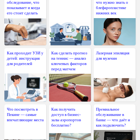
обследование, что
что нужно знать о
показывает и когда
блефаропластике
его стоит сделать
нижних век
Как проходит УЗИ у
Как сделать прогноз
Лазерная эпиляция
детей: инструкция
на теннис — анализ
для мужчин
для родителей
ключевых факторов
перед матчем
Что посмотреть в
Как получить
Премиальное
Пекине — самые
доступ в бизнес-
обслуживание в
впечатляющие места
залы аэропортов
банке — что даёт и
бесплатно?
как подключить?