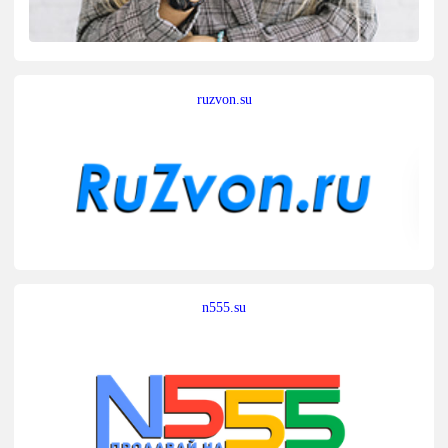
ruzvon.su
n555.su