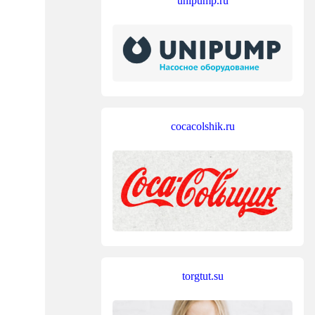
unipump.ru
cocacolshik.ru
torgtut.su