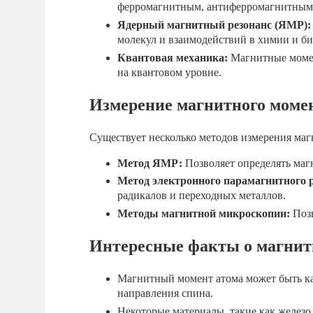
ферромагнитным, антиферромагнитным
Ядерный магнитный резонанс (ЯМР):
молекул и взаимодействий в химии и б
Квантовая механика:
Магнитные момен
на квантовом уровне.
Измерение магнитного моме
Существует несколько методов измерения маг
Метод ЯМР:
Позволяет определять маг
Метод электронного парамагнитного р
радикалов и переходных металлов.
Методы магнитной микроскопии:
Позв
Интересные факты о магнит
Магнитный момент атома может быть ка
направления спина.
Некоторые материалы, такие как желез