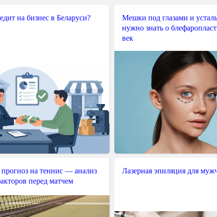
редит на бизнес в Беларуси?
Мешки под глазами и усталы
нужно знать о блефароплас
век
 прогноз на теннис — анализ
Лазерная эпиляция для муж
акторов перед матчем