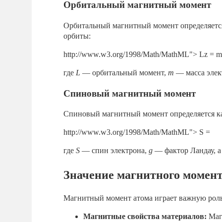
Орбитальный магнитный момент
Орбитальный магнитный момент определяется 
орбиты:
http://www.w3.org/1998/Math/MathML">
L
z
=
m
где
L
— орбитальный момент,
m
— масса элек
Спиновый магнитный момент
Спиновый магнитный момент определяется к
http://www.w3.org/1998/Math/MathML">
S
=
где
S
— спин электрона,
g
— фактор Ландау, 
Значение магнитного момент
Магнитный момент атома играет важную роль 
Магнитные свойства материалов:
Магн