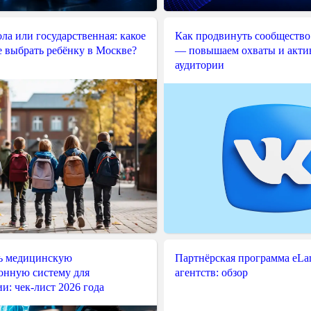
ла или государственная: какое
Как продвинуть сообщество
е выбрать ребёнку в Москве?
— повышаем охваты и акти
аудитории
ь медицинскую
Партнёрская программа eLama
нную систему для
агентств: обзор
и: чек-лист 2026 года