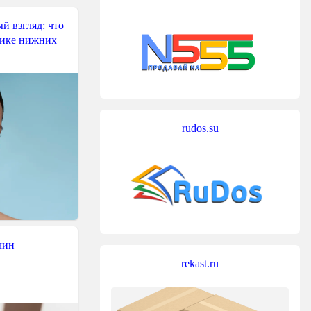
й взгляд: что
тике нижних
rudos.su
чин
rekast.ru