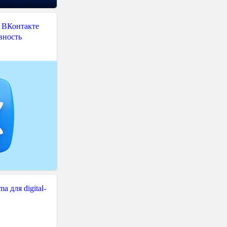
 ВКонтакте
вность
 для digital-