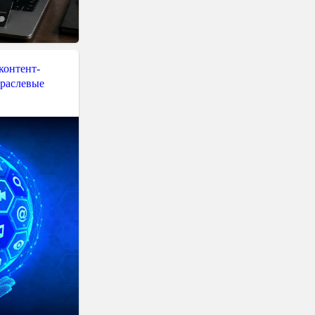
контент-
траслевые