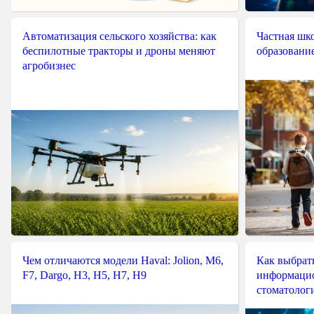
Автоматизация сельского хозяйства: как
Частная шко
беспилотные тракторы и дроны меняют
образовани
агробизнес
Чем отличаются модели Haval: Jolion, M6,
Как выбрат
F7, Dargo, H3, H5, H7, H9
информацио
стоматологи