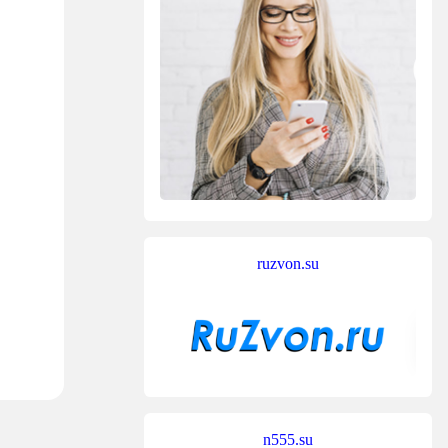
ruzvon.su
n555.su