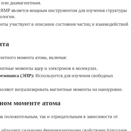
 или диамагнитным.
ЯМР является мощным инструментом для изучения структуры
иологии.
ты участвуют в описании состояния частиц и взаимодействий
нта
нитного момента атома, включая:
нитные моменты ядер и электронов в молекулах.
езонанса (ЭПР):
Используется для изучения свободных
оляют визуализировать магнитные моменты на наноуровне.
ном моменте атома
к положительным, так и отрицательным в зависимости от
о, обладают сильными ферромагнитными свойствами благодаря