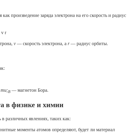
как произведение заряда электрона на его скорость и радиус
v
r
трона,
v
— скорость электрона, а
r
— радиус орбиты.
ак:
а
mu;
— магнетон Бора.
B
а в физике и химии
в различных явлениях, таких как:
итные моменты атомов определяют, будет ли материал