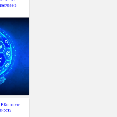
траслевые
 ВКонтакте
вность