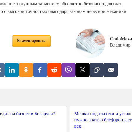
людение за лунным затмением абсолютно безопасно для глаз.
о с высокой точностью благодаря законам небесной механики.
CodoMaza
Комментировать
Владимир
редит на бизнес в Беларуси?
Мешки под глазами и усталы
нужно знать о блефароплас
век