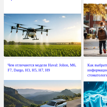
Чем отличаются модели Haval: Jolion, M6,
Как выбрат
F7, Dargo, H3, H5, H7, H9
информацио
стоматологи