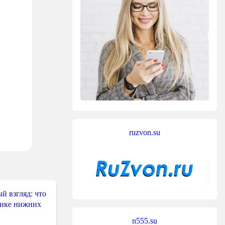
ruzvon.su
й взгляд: что
тике нижних
n555.su