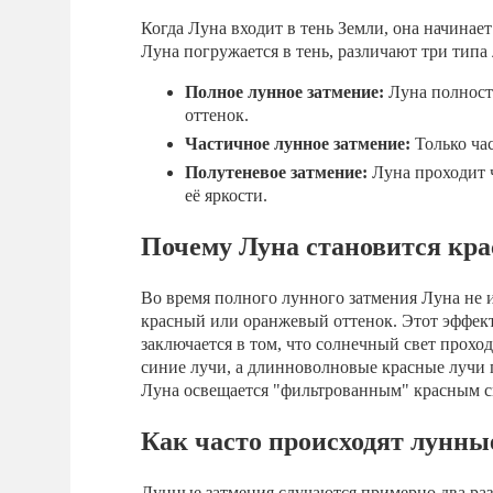
Когда Луна входит в тень Земли, она начинает
Луна погружается в тень, различают три типа
Полное лунное затмение:
Луна полность
оттенок.
Частичное лунное затмение:
Только час
Полутеневое затмение:
Луна проходит 
её яркости.
Почему Луна становится кра
Во время полного лунного затмения Луна не и
красный или оранжевый оттенок. Этот эффек
заключается в том, что солнечный свет прохо
синие лучи, а длинноволновые красные лучи 
Луна освещается "фильтрованным" красным с
Как часто происходят лунны
Лунные затмения случаются примерно два раза