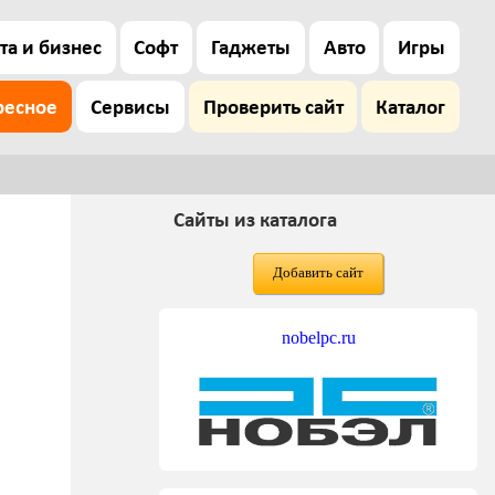
та и бизнес
Софт
Гаджеты
Авто
Игры
ресное
Сервисы
Проверить сайт
Каталог
Сайты из каталога
Добавить сайт
nobelpc.ru