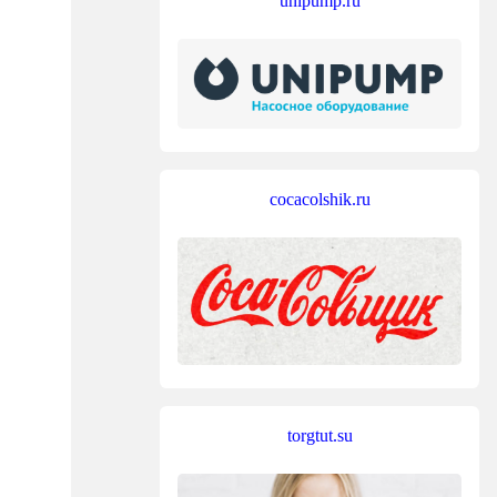
unipump.ru
cocacolshik.ru
torgtut.su