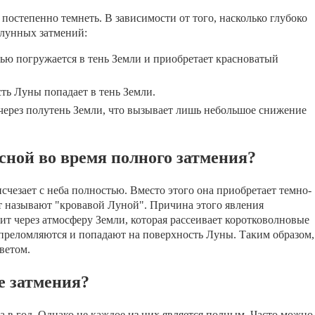
 постепенно темнеть. В зависимости от того, насколько глубоко
 лунных затмений:
ю погружается в тень Земли и приобретает красноватый
ть Луны попадает в тень Земли.
через полутень Земли, что вызывает лишь небольшое снижение
сной во время полного затмения?
счезает с неба полностью. Вместо этого она приобретает темно-
т называют "кровавой Луной". Причина этого явления
дит через атмосферу Земли, которая рассеивает коротковолновые
преломляются и попадают на поверхность Луны. Таким образом,
ветом.
е затмения?
 в год. Однако не каждое из них является полным. Часто можно