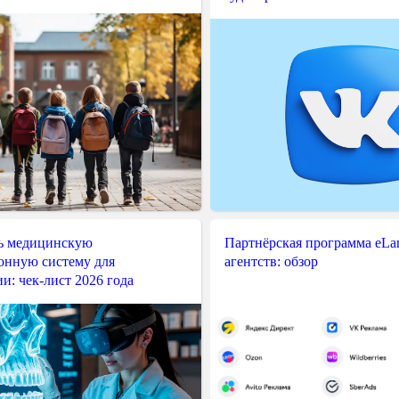
ь медицинскую
Партнёрская программа eLama
нную систему для
агентств: обзор
и: чек-лист 2026 года