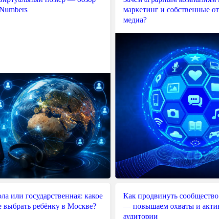
 Numbers
маркетинг и собственные о
медиа?
ла или государственная: какое
Как продвинуть сообщество
е выбрать ребёнку в Москве?
— повышаем охваты и акти
аудитории