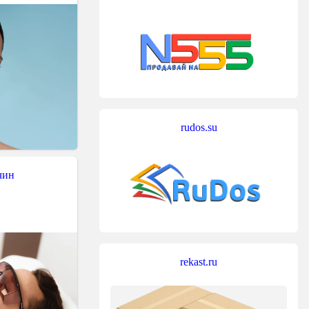
rudos.su
чин
rekast.ru