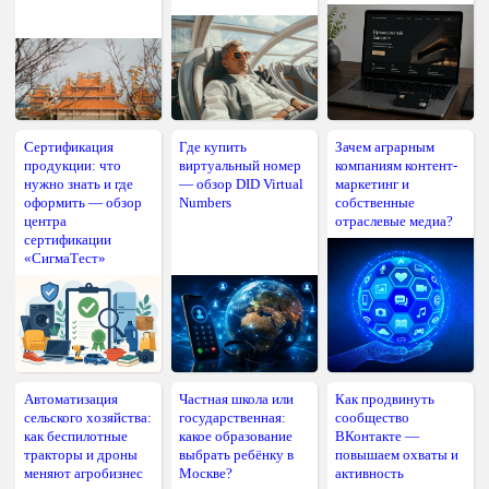
Сертификация
Где купить
Зачем аграрным
продукции: что
виртуальный номер
компаниям контент-
нужно знать и где
— обзор DID Virtual
маркетинг и
оформить — обзор
Numbers
собственные
центра
отраслевые медиа?
сертификации
«СигмаТест»
Автоматизация
Частная школа или
Как продвинуть
сельского хозяйства:
государственная:
сообщество
как беспилотные
какое образование
ВКонтакте —
тракторы и дроны
выбрать ребёнку в
повышаем охваты и
меняют агробизнес
Москве?
активность