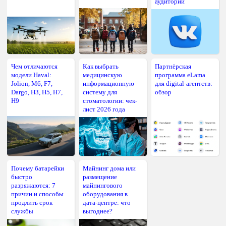
аудитории
Чем отличаются
Как выбрать
Партнёрская
модели Haval:
медицинскую
программа eLama
Jolion, M6, F7,
информационную
для digital-агентств:
Dargo, H3, H5, H7,
систему для
обзор
H9
стоматологии: чек-
лист 2026 года
Почему батарейки
Майнинг дома или
быстро
размещение
разряжаются: 7
майнингового
причин и способы
оборудования в
продлить срок
дата-центре: что
службы
выгоднее?