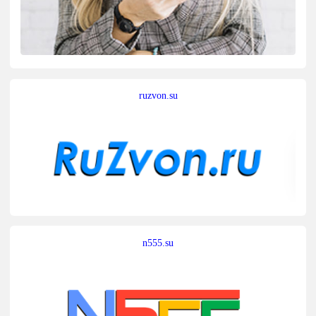
ruzvon.su
n555.su