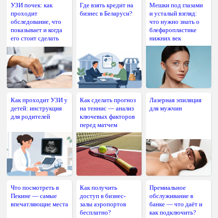
УЗИ почек: как
Где взять кредит на
Мешки под глазами
проходит
бизнес в Беларуси?
и усталый взгляд:
обследование, что
что нужно знать о
показывает и когда
блефаропластике
его стоит сделать
нижних век
Как проходит УЗИ у
Как сделать прогноз
Лазерная эпиляция
детей: инструкция
на теннис — анализ
для мужчин
для родителей
ключевых факторов
перед матчем
Что посмотреть в
Как получить
Премиальное
Пекине — самые
доступ в бизнес-
обслуживание в
впечатляющие места
залы аэропортов
банке — что даёт и
бесплатно?
как подключить?