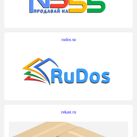
rudos.su
rekast.ru