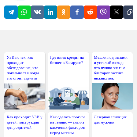
УЗИ почек: как
Где взять кредит на
Мешки под глазами
проходит
бизнес в Беларуси?
и усталый взгляд:
обследование, что
что нужно знать о
показывает и когда
блефаропластике
его стоит сделать
нижних век
Как проходит УЗИ у
Как сделать прогноз
Лазерная эпиляция
детей: инструкция
на теннис — анализ
для мужчин
для родителей
ключевых факторов
перед матчем