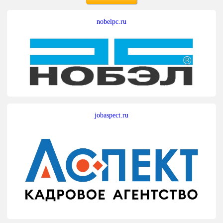
nobelpc.ru
jobaspect.ru