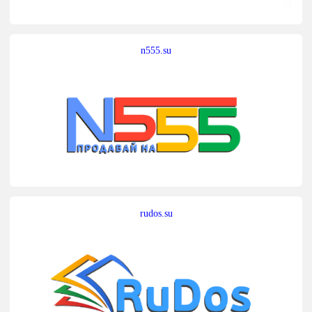
n555.su
rudos.su