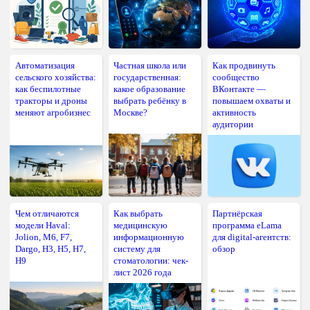
Автоматизация
Частная школа или
Как продвинуть
сельского хозяйства:
государственная:
сообщество
как беспилотные
какое образование
ВКонтакте —
тракторы и дроны
выбрать ребёнку в
повышаем охваты и
меняют агробизнес
Москве?
активность
аудитории
Чем отличаются
Как выбрать
Партнёрская
модели Haval:
медицинскую
программа eLama
Jolion, M6, F7,
информационную
для digital-агентств:
Dargo, H3, H5, H7,
систему для
обзор
H9
стоматологии: чек-
лист 2026 года