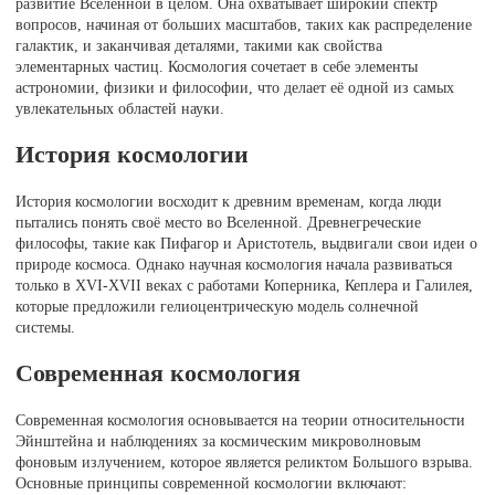
развитие Вселенной в целом. Она охватывает широкий спектр
вопросов, начиная от больших масштабов, таких как распределение
галактик, и заканчивая деталями, такими как свойства
элементарных частиц. Космология сочетает в себе элементы
астрономии, физики и философии, что делает её одной из самых
увлекательных областей науки.
История космологии
История космологии восходит к древним временам, когда люди
пытались понять своё место во Вселенной. Древнегреческие
философы, такие как Пифагор и Аристотель, выдвигали свои идеи о
природе космоса. Однако научная космология начала развиваться
только в XVI-XVII веках с работами Коперника, Кеплера и Галилея,
которые предложили гелиоцентрическую модель солнечной
системы.
Современная космология
Современная космология основывается на теории относительности
Эйнштейна и наблюдениях за космическим микроволновым
фоновым излучением, которое является реликтом Большого взрыва.
Основные принципы современной космологии включают: