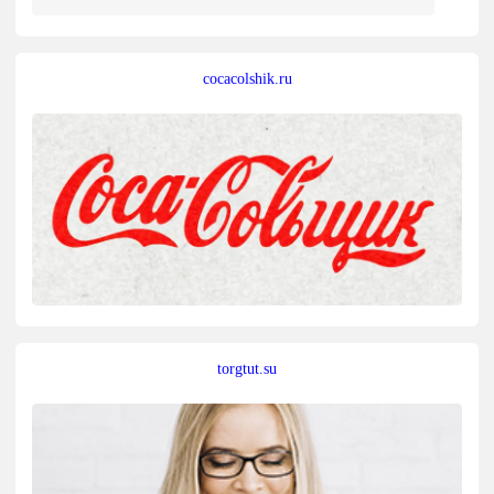
cocacolshik.ru
torgtut.su