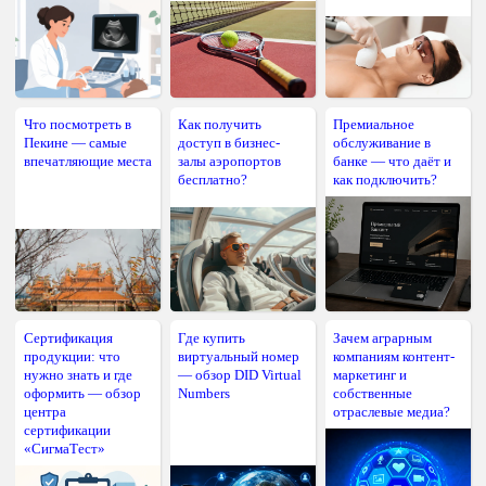
Что посмотреть в
Как получить
Премиальное
Пекине — самые
доступ в бизнес-
обслуживание в
впечатляющие места
залы аэропортов
банке — что даёт и
бесплатно?
как подключить?
Сертификация
Где купить
Зачем аграрным
продукции: что
виртуальный номер
компаниям контент-
нужно знать и где
— обзор DID Virtual
маркетинг и
оформить — обзор
Numbers
собственные
центра
отраслевые медиа?
сертификации
«СигмаТест»