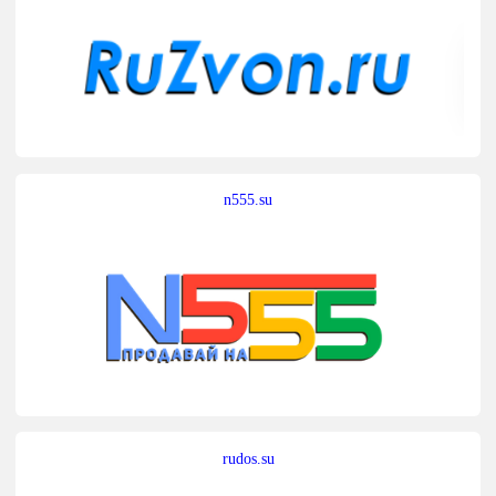
n555.su
rudos.su