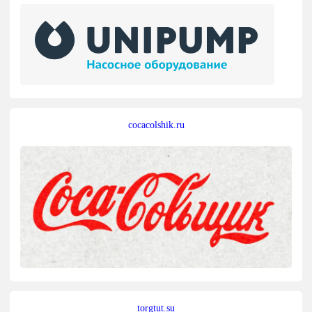
cocacolshik.ru
torgtut.su