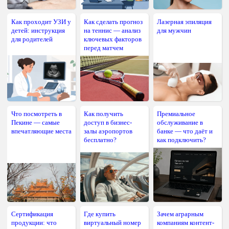
Как проходит УЗИ у
Как сделать прогноз
Лазерная эпиляция
детей: инструкция
на теннис — анализ
для мужчин
для родителей
ключевых факторов
перед матчем
Что посмотреть в
Как получить
Премиальное
Пекине — самые
доступ в бизнес-
обслуживание в
впечатляющие места
залы аэропортов
банке — что даёт и
бесплатно?
как подключить?
Сертификация
Где купить
Зачем аграрным
продукции: что
виртуальный номер
компаниям контент-