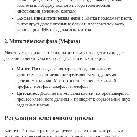
обеспечить передачу полного набора генетической
информации дочерним клеткам.
G2-фаза (премитотическая фаза):
Клетка продолжает расти,
синтезирует дополнительные белки и проверяет точность
репликации ДНК перед началом митоза.
2. Митотическая фаза (М-фаза)
Митотическая фаза – это этап, на котором клетка делится на две
дочерние клетки. Она включает два основных процесса:
Митоз:
Процесс деления ядра клетки, при котором
хромосомы равномерно распределяются между двумя
дочерними ядрами. Митоз состоит из четырех стадий:
профаза, метафаза, анафаза и телофаза.
Цитокинез:
Деление цитоплазмы клетки, которое завершает
процесс клеточного деления и приводит к образованию двух
отдельных клеток.
Регуляция клеточного цикла
Клеточный цикл строго регулируется различными контрольными
точками, которые обеспечивают правильное выполнение всех