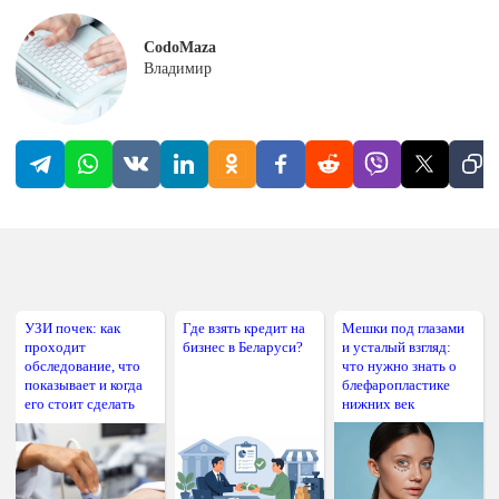
CodoMaza
Владимир
УЗИ почек: как
Где взять кредит на
Мешки под глазами
проходит
бизнес в Беларуси?
и усталый взгляд:
обследование, что
что нужно знать о
показывает и когда
блефаропластике
его стоит сделать
нижних век