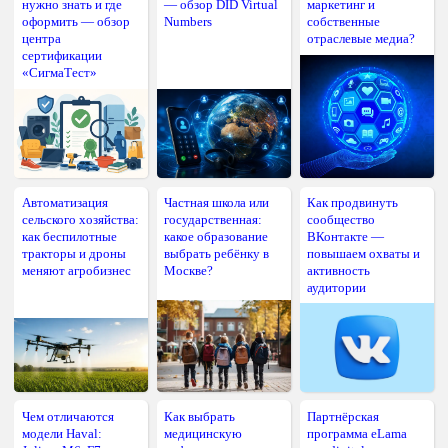
нужно знать и где
— обзор DID Virtual
маркетинг и
оформить — обзор
Numbers
собственные
центра
отраслевые медиа?
сертификации
«СигмаТест»
Автоматизация
Частная школа или
Как продвинуть
сельского хозяйства:
государственная:
сообщество
как беспилотные
какое образование
ВКонтакте —
тракторы и дроны
выбрать ребёнку в
повышаем охваты и
меняют агробизнес
Москве?
активность
аудитории
Чем отличаются
Как выбрать
Партнёрская
модели Haval:
медицинскую
программа eLama