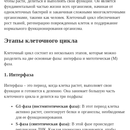
чтобы расти, делиться и выполнять свои функции. Он является
фундаментальной частью жизни всех организмов, начиная от
одноклеточных бактерий и заканчивая сложными многоклеточными
организмами, такими как человек. Клеточный цикл обеспечивает
рост тканей, регенерацию поврежденных клеток и поддержание
нормального функционирования организма.
Этапы клеточного цикла
Клеточный цикл состоит из нескольких этапов, которые можно
разделить на две основные фазы: интерфаза и митотическая (М)
фаза.
1. Интерфаза
Интерфаза – это период, когда клетка растет, выполняет свои
функции и готовится к делению. Она занимает большую часть
клеточного цикла и делится на три подфазы:
G1-фаза (постмитотическая фаза):
В этот период клетка
активно растет, синтезирует белки и органеллы, необходимые
для ее функционирования.
S-фаза (синтетическая фаза):
В этой фазе происходит
репликация ДНК. Каждая хромосома удваивается, чтобы