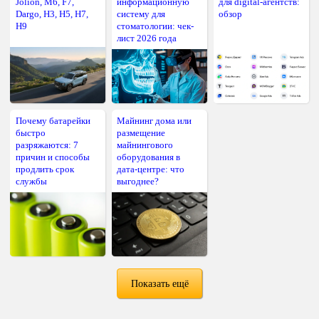
Jolion, M6, F7,
информационную
для digital-агентств:
Dargo, H3, H5, H7,
систему для
обзор
H9
стоматологии: чек-
лист 2026 года
Почему батарейки
Майнинг дома или
быстро
размещение
разряжаются: 7
майнингового
причин и способы
оборудования в
продлить срок
дата-центре: что
службы
выгоднее?
Показать ещё