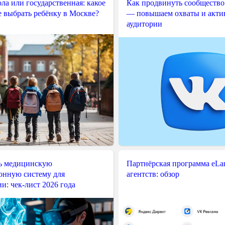
ла или государственная: какое
Как продвинуть сообщество
е выбрать ребёнку в Москве?
— повышаем охваты и акти
аудитории
ь медицинскую
Партнёрская программа eLama
нную систему для
агентств: обзор
и: чек-лист 2026 года