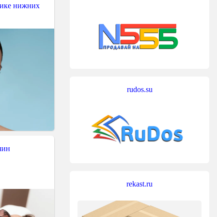
тике нижних
rudos.su
чин
rekast.ru