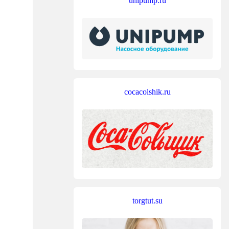
unipump.ru
cocacolshik.ru
torgtut.su