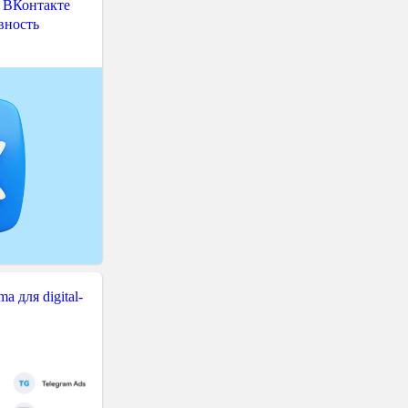
 ВКонтакте
вность
 для digital-