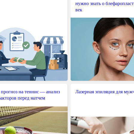
нужно знать о блефароплас
век
 прогноз на теннис — анализ
Лазерная эпиляция для муж
акторов перед матчем