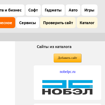
та и бизнес
Софт
Гаджеты
Авто
Игры
ресное
Сервисы
Проверить сайт
Каталог
Сайты из каталога
Добавить сайт
nobelpc.ru