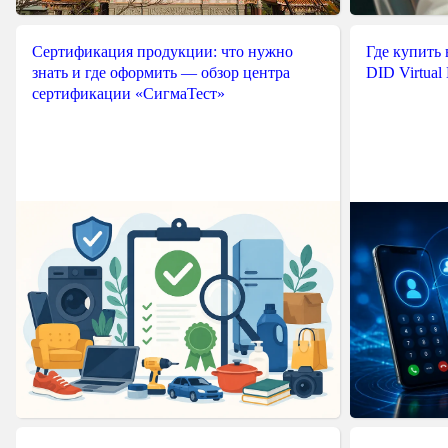
Сертификация продукции: что нужно
Где купить
знать и где оформить — обзор центра
DID Virtual
сертификации «СигмаТест»