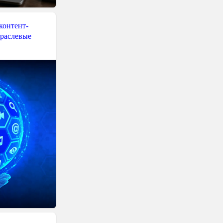
контент-
траслевые