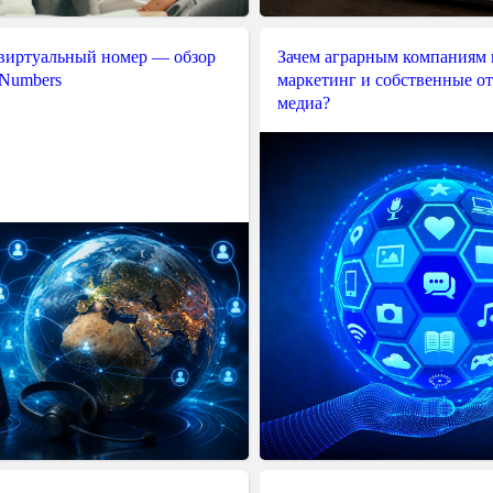
 виртуальный номер — обзор
Зачем аграрным компаниям 
 Numbers
маркетинг и собственные о
медиа?