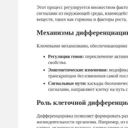
Этот процесс регулируется множеством факт
сигналами из окружающей среды, взаимодейс
веществ, таких как гормоны и факторы роста.
Механизмы дифференциаци
Ключевыми механизмами, обеспечивающими 
Регуляция генов:
переключение активно
свойства.
Эпигенетические изменения:
модификац
транскрипции без изменения самой пос
Сигнальные пути:
каскады биохимичес
сигналами, направляют клетку на путь 
Роль клеточной дифференци
Дифференцировка позволяет формировать раз
жизнедеятельности организма. Например, из о
клетки, мышечные волокна, клетки крови и э