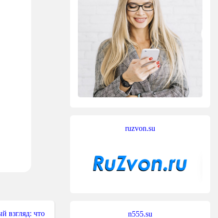
ruzvon.su
й взгляд: что
n555.su