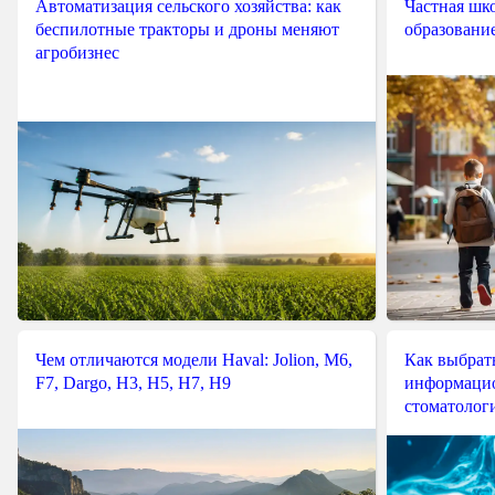
Автоматизация сельского хозяйства: как
Частная шко
беспилотные тракторы и дроны меняют
образовани
агробизнес
Чем отличаются модели Haval: Jolion, M6,
Как выбрат
F7, Dargo, H3, H5, H7, H9
информацио
стоматологи