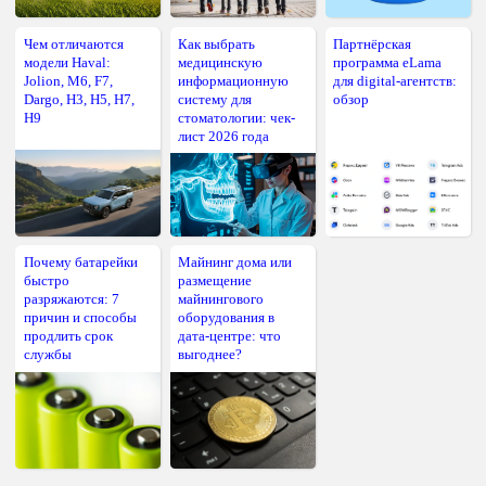
Чем отличаются
Как выбрать
Партнёрская
модели Haval:
медицинскую
программа eLama
Jolion, M6, F7,
информационную
для digital-агентств:
Dargo, H3, H5, H7,
систему для
обзор
H9
стоматологии: чек-
лист 2026 года
Почему батарейки
Майнинг дома или
быстро
размещение
разряжаются: 7
майнингового
причин и способы
оборудования в
продлить срок
дата-центре: что
службы
выгоднее?