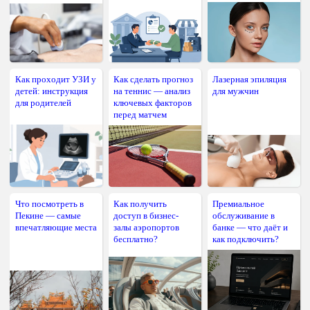
Как проходит УЗИ у
Как сделать прогноз
Лазерная эпиляция
детей: инструкция
на теннис — анализ
для мужчин
для родителей
ключевых факторов
перед матчем
Что посмотреть в
Как получить
Премиальное
Пекине — самые
доступ в бизнес-
обслуживание в
впечатляющие места
залы аэропортов
банке — что даёт и
бесплатно?
как подключить?