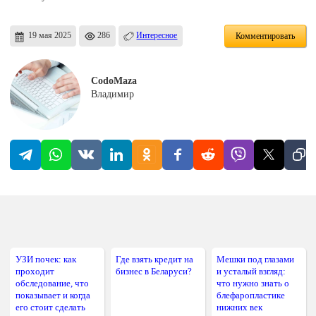
19 мая 2025
286
Интересное
Комментировать
CodoMaza
Владимир
УЗИ почек: как
Где взять кредит на
Мешки под глазами
проходит
бизнес в Беларуси?
и усталый взгляд:
обследование, что
что нужно знать о
показывает и когда
блефаропластике
его стоит сделать
нижних век