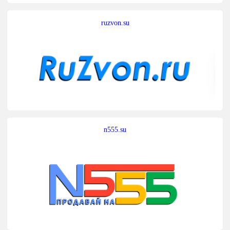
ruzvon.su
n555.su