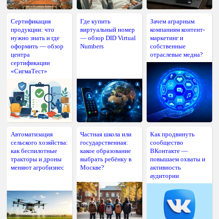
Сертификация
Где купить
Зачем аграрным
продукции: что
виртуальный номер
компаниям контент-
нужно знать и где
— обзор DID Virtual
маркетинг и
оформить — обзор
Numbers
собственные
центра
отраслевые медиа?
сертификации
«СигмаТест»
Автоматизация
Частная школа или
Как продвинуть
сельского хозяйства:
государственная:
сообщество
как беспилотные
какое образование
ВКонтакте —
тракторы и дроны
выбрать ребёнку в
повышаем охваты и
меняют агробизнес
Москве?
активность
аудитории