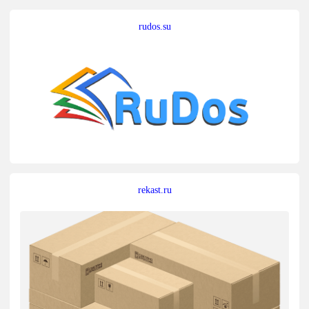
rudos.su
rekast.ru