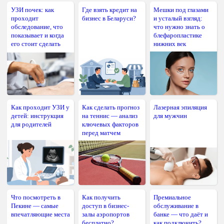
УЗИ почек: как
Где взять кредит на
Мешки под глазами
проходит
бизнес в Беларуси?
и усталый взгляд:
обследование, что
что нужно знать о
показывает и когда
блефаропластике
его стоит сделать
нижних век
Как проходит УЗИ у
Как сделать прогноз
Лазерная эпиляция
детей: инструкция
на теннис — анализ
для мужчин
для родителей
ключевых факторов
перед матчем
Что посмотреть в
Как получить
Премиальное
Пекине — самые
доступ в бизнес-
обслуживание в
впечатляющие места
залы аэропортов
банке — что даёт и
бесплатно?
как подключить?