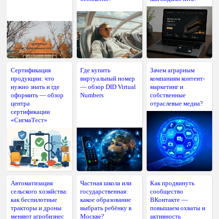
Сертификация
Где купить
Зачем аграрным
продукции: что
виртуальный номер
компаниям контент-
нужно знать и где
— обзор DID Virtual
маркетинг и
оформить — обзор
Numbers
собственные
центра
отраслевые медиа?
сертификации
«СигмаТест»
Автоматизация
Частная школа или
Как продвинуть
сельского хозяйства:
государственная:
сообщество
как беспилотные
какое образование
ВКонтакте —
тракторы и дроны
выбрать ребёнку в
повышаем охваты и
меняют агробизнес
Москве?
активность