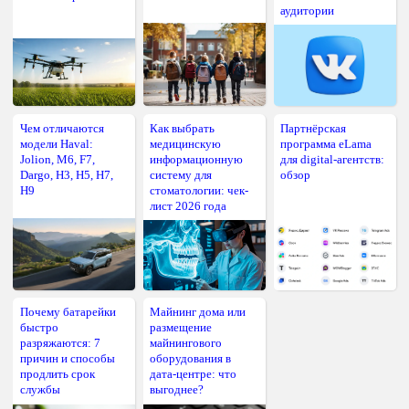
аудитории
Чем отличаются
Как выбрать
Партнёрская
модели Haval:
медицинскую
программа eLama
Jolion, M6, F7,
информационную
для digital-агентств:
Dargo, H3, H5, H7,
систему для
обзор
H9
стоматологии: чек-
лист 2026 года
Почему батарейки
Майнинг дома или
быстро
размещение
разряжаются: 7
майнингового
причин и способы
оборудования в
продлить срок
дата-центре: что
службы
выгоднее?