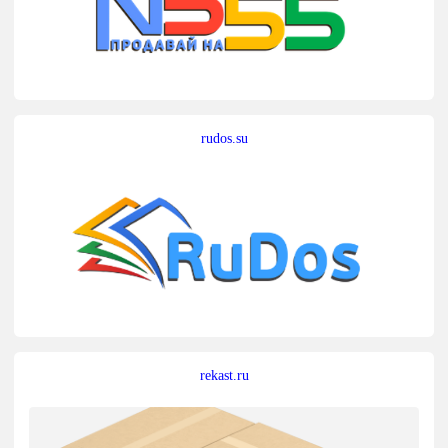
rudos.su
rekast.ru