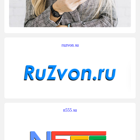
ruzvon.su
n555.su