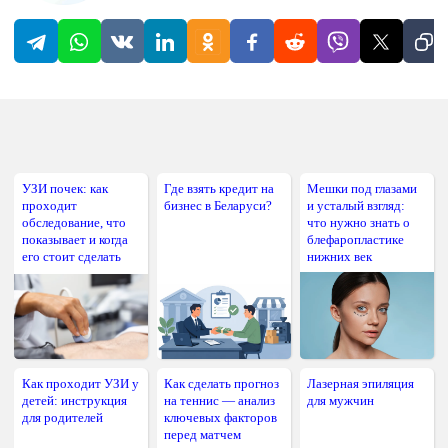
УЗИ почек: как
Где взять кредит на
Мешки под глазами
проходит
бизнес в Беларуси?
и усталый взгляд:
обследование, что
что нужно знать о
показывает и когда
блефаропластике
его стоит сделать
нижних век
Как проходит УЗИ у
Как сделать прогноз
Лазерная эпиляция
детей: инструкция
на теннис — анализ
для мужчин
для родителей
ключевых факторов
перед матчем