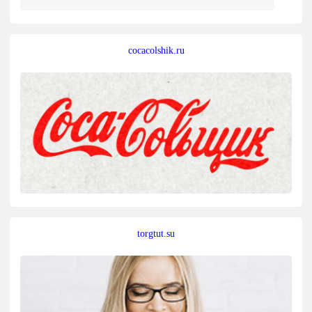
cocacolshik.ru
torgtut.su