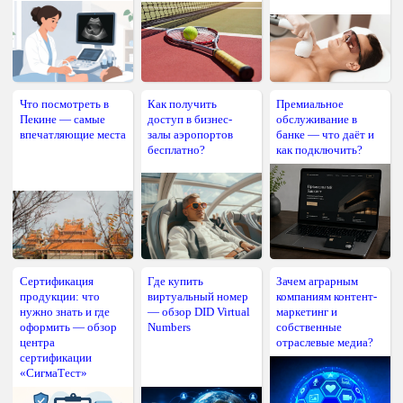
Что посмотреть в
Как получить
Премиальное
Пекине — самые
доступ в бизнес-
обслуживание в
впечатляющие места
залы аэропортов
банке — что даёт и
бесплатно?
как подключить?
Сертификация
Где купить
Зачем аграрным
продукции: что
виртуальный номер
компаниям контент-
нужно знать и где
— обзор DID Virtual
маркетинг и
оформить — обзор
Numbers
собственные
центра
отраслевые медиа?
сертификации
«СигмаТест»