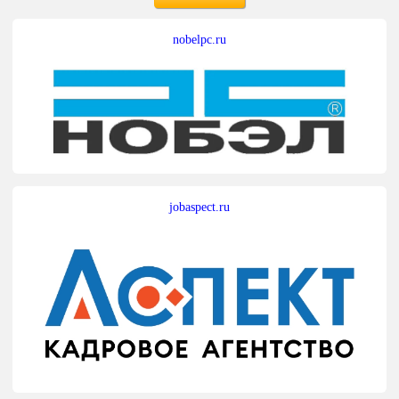
nobelpc.ru
jobaspect.ru