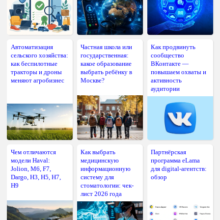
Автоматизация
Частная школа или
Как продвинуть
сельского хозяйства:
государственная:
сообщество
как беспилотные
какое образование
ВКонтакте —
тракторы и дроны
выбрать ребёнку в
повышаем охваты и
меняют агробизнес
Москве?
активность
аудитории
Чем отличаются
Как выбрать
Партнёрская
модели Haval:
медицинскую
программа eLama
Jolion, M6, F7,
информационную
для digital-агентств:
Dargo, H3, H5, H7,
систему для
обзор
H9
стоматологии: чек-
лист 2026 года