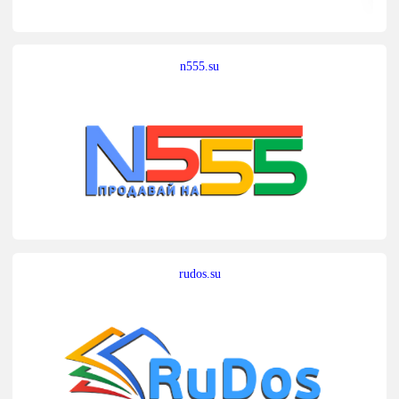
n555.su
rudos.su