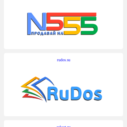
rudos.su
rekast.ru