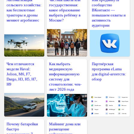
сельского хозяйства:
государственная:
сообщество
как беспилотные
какое образование
ВКонтакте —
тракторы и дроны
выбрать ребёнку в
повышаем охваты и
меняют агробизнес
Москве?
активность
аудитории
Чем отличаются
Как выбрать
Партнёрская
модели Haval:
медицинскую
программа eLama
Jolion, M6, F7,
информационную
для digital-агентств:
Dargo, H3, H5, H7,
систему для
обзор
H9
стоматологии: чек-
лист 2026 года
Почему батарейки
Майнинг дома или
быстро
размещение