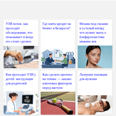
УЗИ почек: как
Где взять кредит на
Мешки под глазами
проходит
бизнес в Беларуси?
и усталый взгляд:
обследование, что
что нужно знать о
показывает и когда
блефаропластике
его стоит сделать
нижних век
Как проходит УЗИ у
Как сделать прогноз
Лазерная эпиляция
детей: инструкция
на теннис — анализ
для мужчин
для родителей
ключевых факторов
перед матчем