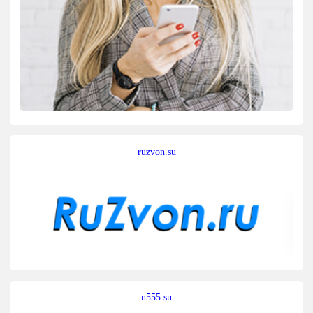
ruzvon.su
n555.su