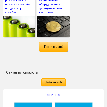
разряжаются: 7
майнингового
причин и способы
оборудования в
продлить срок
дата-центре: что
службы
выгоднее?
Показать ещё
Сайты из каталога
Добавить сайт
nobelpc.ru