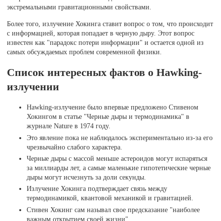
экстремальными гравитационными свойствами.
Более того, излучение Хокинга ставит вопрос о том, что происходит
с информацией, которая попадает в черную дыру. Этот вопрос
известен как "парадокс потери информации" и остается одной из
самых обсуждаемых проблем современной физики.
Список интересных фактов о Hawking-
излучении
Hawking-излучение было впервые предложено Стивеном
Хокингом в статье "Черные дыры и термодинамика" в
журнале Nature в 1974 году.
Это явление пока не наблюдалось экспериментально из-за его
чрезвычайно слабого характера.
Черные дыры с массой меньше астероидов могут испаряться
за миллиарды лет, а самые маленькие гипотетические черные
дыры могут исчезнуть за доли секунды.
Излучение Хокинга подтверждает связь между
термодинамикой, квантовой механикой и гравитацией.
Стивен Хокинг сам называл свое предсказание "наиболее
важным открытием своей жизни".