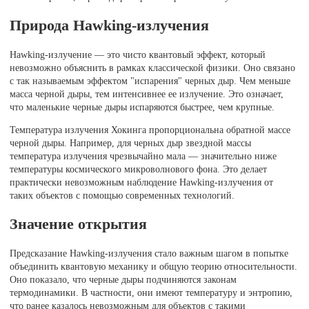
Природа Hawking-излучения
Hawking-излучение — это чисто квантовый эффект, который
невозможно объяснить в рамках классической физики. Оно связано
с так называемым эффектом "испарения" черных дыр. Чем меньше
масса черной дыры, тем интенсивнее ее излучение. Это означает,
что маленькие черные дыры испаряются быстрее, чем крупные.
Температура излучения Хокинга пропорциональна обратной массе
черной дыры. Например, для черных дыр звездной массы
температура излучения чрезвычайно мала — значительно ниже
температуры космического микроволнового фона. Это делает
практически невозможным наблюдение Hawking-излучения от
таких объектов с помощью современных технологий.
Значение открытия
Предсказание Hawking-излучения стало важным шагом в попытке
объединить квантовую механику и общую теорию относительности.
Оно показало, что черные дыры подчиняются законам
термодинамики. В частности, они имеют температуру и энтропию,
что ранее казалось невозможным для объектов с такими