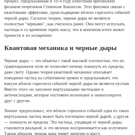
процесс, предсказанный в 1974 году известным британским
физиком-теоретиком Стивеном Хокингом. Этот феномен связан с
квантовыми эффектами, происходящими вблизи горизонта событий
черной дыры. Согласно теории, черные дыры не являются
полностью "черными", как считалось ранее. Они могут испускать
частицы и со временем терять массу, что в конечном итоге может
привести к их испарению.
Квантовая механика и черные дыры
Черные дыры — это объекты с такой высокой плотностью, что их
гравитационное поле не позволяет ничему покинуть их пределы,
даже свету. Однако теория квантовой механики описывает
поведение частиц на субатомном уровне и предсказывает, что
вакуум вблизи горизонта событий черной дыры не является пустым.
Вместо этого он заполнен виртуальными частицами и
античастицами, которые постоянно возникают и аннигилируют
друг с другом.
Хокинг предположил, что вблизи горизонта событий одна из таких
виртуальных частиц может быть поглощена черной дырой, а другая
— покинуть ее пределы. Эта частица, уходящая от черной дыры,
становится реальной, и это явление воспринимается как излучение.
Таким образом, черная дыра теряет энергию и массу.