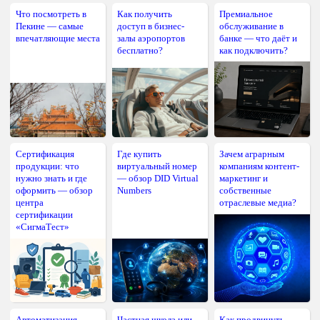
Что посмотреть в
Как получить
Премиальное
Пекине — самые
доступ в бизнес-
обслуживание в
впечатляющие места
залы аэропортов
банке — что даёт и
бесплатно?
как подключить?
Сертификация
Где купить
Зачем аграрным
продукции: что
виртуальный номер
компаниям контент-
нужно знать и где
— обзор DID Virtual
маркетинг и
оформить — обзор
Numbers
собственные
центра
отраслевые медиа?
сертификации
«СигмаТест»
Автоматизация
Частная школа или
Как продвинуть