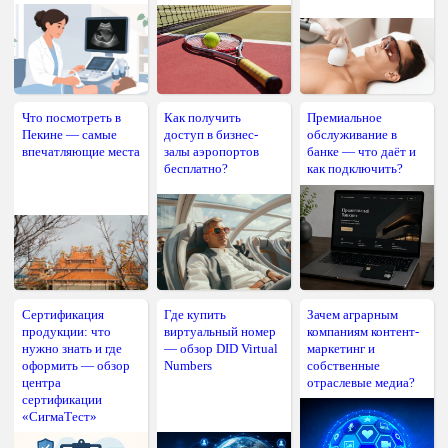
Что посмотреть в
Как получить
Премиальное
Пекине — самые
доступ в бизнес-
обслуживание в
впечатляющие места
залы аэропортов
банке — что даёт и
бесплатно?
как подключить?
Сертификация
Где купить
Зачем аграрным
продукции: что
виртуальный номер
компаниям контент-
нужно знать и где
— обзор DID Virtual
маркетинг и
оформить — обзор
Numbers
собственные
центра
отраслевые медиа?
сертификации
«СигмаТест»