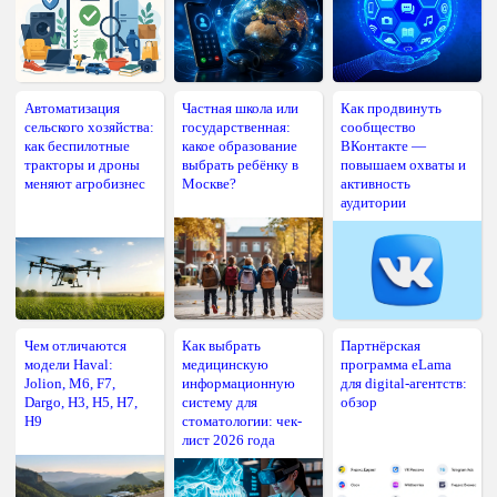
Автоматизация
Частная школа или
Как продвинуть
сельского хозяйства:
государственная:
сообщество
как беспилотные
какое образование
ВКонтакте —
тракторы и дроны
выбрать ребёнку в
повышаем охваты и
меняют агробизнес
Москве?
активность
аудитории
Чем отличаются
Как выбрать
Партнёрская
модели Haval:
медицинскую
программа eLama
Jolion, M6, F7,
информационную
для digital-агентств:
Dargo, H3, H5, H7,
систему для
обзор
H9
стоматологии: чек-
лист 2026 года