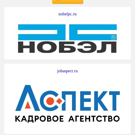
nobelpc.ru
jobaspect.ru