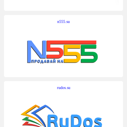
n555.su
rudos.su