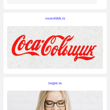
cocacolshik.ru
torgtut.su