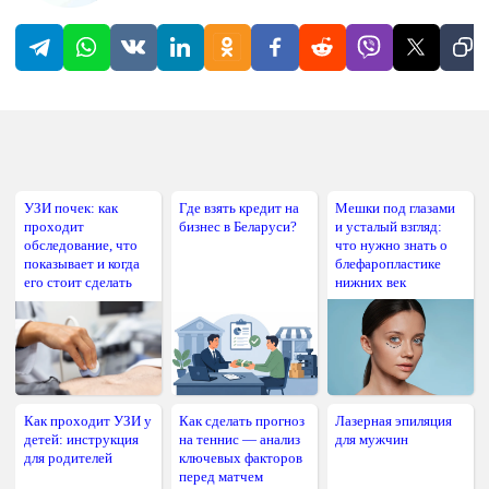
УЗИ почек: как
Где взять кредит на
Мешки под глазами
проходит
бизнес в Беларуси?
и усталый взгляд:
обследование, что
что нужно знать о
показывает и когда
блефаропластике
его стоит сделать
нижних век
Как проходит УЗИ у
Как сделать прогноз
Лазерная эпиляция
детей: инструкция
на теннис — анализ
для мужчин
для родителей
ключевых факторов
перед матчем