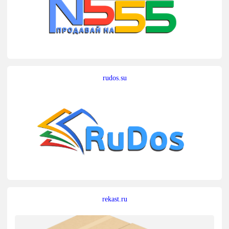
rudos.su
rekast.ru