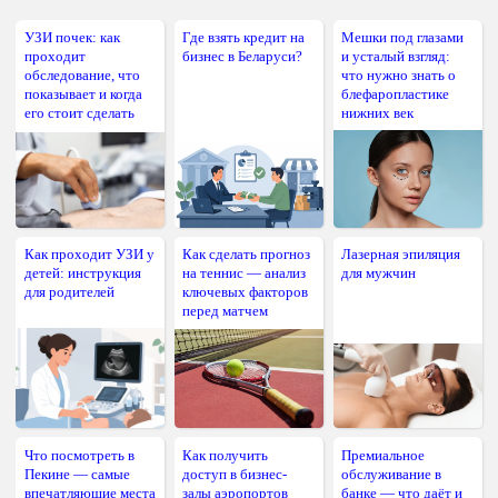
УЗИ почек: как
Где взять кредит на
Мешки под глазами
проходит
бизнес в Беларуси?
и усталый взгляд:
обследование, что
что нужно знать о
показывает и когда
блефаропластике
его стоит сделать
нижних век
Как проходит УЗИ у
Как сделать прогноз
Лазерная эпиляция
детей: инструкция
на теннис — анализ
для мужчин
для родителей
ключевых факторов
перед матчем
Что посмотреть в
Как получить
Премиальное
Пекине — самые
доступ в бизнес-
обслуживание в
впечатляющие места
залы аэропортов
банке — что даёт и