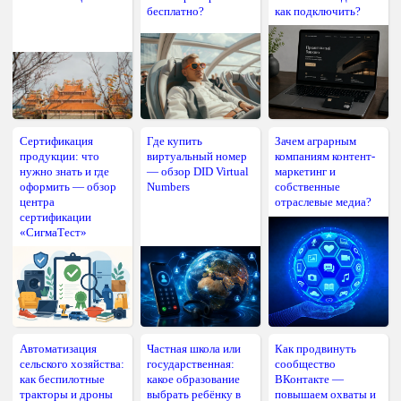
бесплатно?
как подключить?
Сертификация
Где купить
Зачем аграрным
продукции: что
виртуальный номер
компаниям контент-
нужно знать и где
— обзор DID Virtual
маркетинг и
оформить — обзор
Numbers
собственные
центра
отраслевые медиа?
сертификации
«СигмаТест»
Автоматизация
Частная школа или
Как продвинуть
сельского хозяйства:
государственная:
сообщество
как беспилотные
какое образование
ВКонтакте —
тракторы и дроны
выбрать ребёнку в
повышаем охваты и