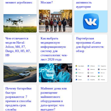
меняют агробизнес
Москве?
активность
аудитории
Чем отличаются
Как выбрать
Партнёрская
модели Haval:
медицинскую
программа eLama
Jolion, M6, F7,
информационную
для digital-агентств:
Dargo, H3, H5, H7,
систему для
обзор
H9
стоматологии: чек-
лист 2026 года
Почему батарейки
Майнинг дома или
быстро
размещение
разряжаются: 7
майнингового
причин и способы
оборудования в
продлить срок
дата-центре: что
службы
выгоднее?