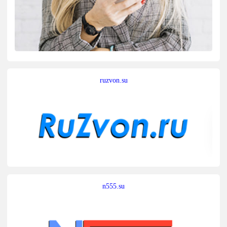
ruzvon.su
n555.su