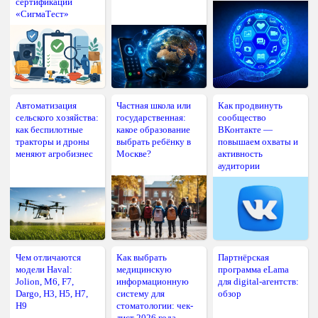
сертификации
«СигмаТест»
Автоматизация
Частная школа или
Как продвинуть
сельского хозяйства:
государственная:
сообщество
как беспилотные
какое образование
ВКонтакте —
тракторы и дроны
выбрать ребёнку в
повышаем охваты и
меняют агробизнес
Москве?
активность
аудитории
Чем отличаются
Как выбрать
Партнёрская
модели Haval:
медицинскую
программа eLama
Jolion, M6, F7,
информационную
для digital-агентств:
Dargo, H3, H5, H7,
систему для
обзор
H9
стоматологии: чек-
лист 2026 года