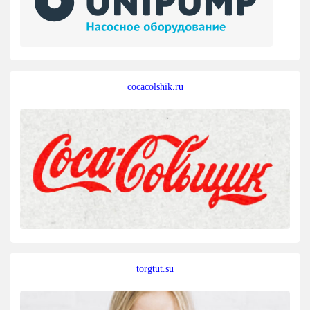
cocacolshik.ru
torgtut.su