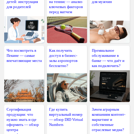
детей: инструкция
на теннис — анализ
для мужчин
для родителей
ключевых факторов
перед матчем
Что посмотреть в
Как получить
Премиальное
Пекине — самые
доступ в бизнес-
обслуживание в
впечатляющие места
залы аэропортов
банке — что даёт и
бесплатно?
как подключить?
Сертификация
Где купить
Зачем аграрным
продукции: что
виртуальный номер
компаниям контент-
нужно знать и где
— обзор DID Virtual
маркетинг и
оформить — обзор
Numbers
собственные
центра
отраслевые медиа?