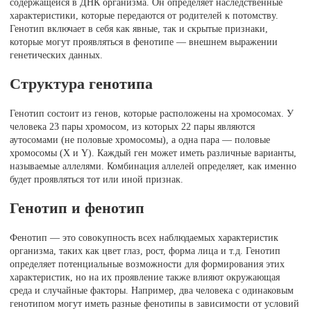
содержащейся в ДНК организма. Он определяет наследственные
характеристики, которые передаются от родителей к потомству.
Генотип включает в себя как явные, так и скрытые признаки,
которые могут проявляться в фенотипе — внешнем выражении
генетических данных.
Структура генотипа
Генотип состоит из генов, которые расположены на хромосомах. У
человека 23 пары хромосом, из которых 22 пары являются
аутосомами (не половые хромосомы), а одна пара — половые
хромосомы (X и Y). Каждый ген может иметь различные варианты,
называемые аллелями. Комбинация аллелей определяет, как именно
будет проявляться тот или иной признак.
Генотип и фенотип
Фенотип — это совокупность всех наблюдаемых характеристик
организма, таких как цвет глаз, рост, форма лица и т.д. Генотип
определяет потенциальные возможности для формирования этих
характеристик, но на их проявление также влияют окружающая
среда и случайные факторы. Например, два человека с одинаковым
генотипом могут иметь разные фенотипы в зависимости от условий