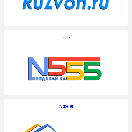
n555.su
rudos.su